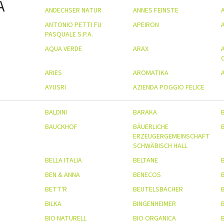
A
ANDECHSER NATUR
ANNES FEINSTE
ANTONIO PETTI FU
APEIRON
PASQUALE S.P.A.
AQUA VERDE
ARAX
ARIES
AROMATIKA
AYUSRI
AZIENDA POGGIO FELICE
BALDINI
BARAKA
BAUCKHOF
BÄUERLICHE
ERZEUGERGEMEINSCHAFT
SCHWÄBISCH HALL
BELLA ITALIA
BELTANE
BEN & ANNA
BENECOS
BETT'R
BEUTELSBACHER
B
BILKA
BINGENHEIMER
B
BIO NATURELL
BIO ORGANICA