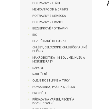
n
POTRAVINY Z ITÁLIE
e
MEXICAN FOOD & DRINKS
l
POTRAVINY Z NĚMECKA
POTRAVINY Z FRANCIE
BEZLEPKOVÉ POTRAVINY
BIO
BEZ PŘIDANÉHO CUKRU
CHLÉBY, CELOZRNNÉ CHLEBÍČKY A JINÉ
PEČIVO
MAKROBIOTIKA - MISO, UME, KUZU A
MOŘSKÉ ŘASY
NÁPOJE
NAKLÍČENÍ
OLEJE ROSTLINNÉ A TUKY
POMAZÁNKY, PAŠTIKY, DŽEMY
PRO DĚTI
PŘÍSADY NA VAŘENÍ, PEČENÍ A
DOCHUCOVÁNÍ