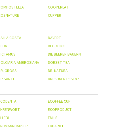
COMPOSTELLA
COOPERLAT
COSNATURE
CUPPER
DALLA COSTA
DAVERT
DEBA
DECOCINO
DICTAMUS
DIE BEEREN BAUERN
DOLCIARIA AMBROSIANA
DORSET TEA
R. GROSS
DR. NATURAL
DR.SANTÉ
DRESDNER ESSENZ
ECODENTA
ECOFFEE CUP
EHRENWORT.
EKOPRODUKT
LLEBI
EMILS
ERDMANNHAUSER
ERHARDT