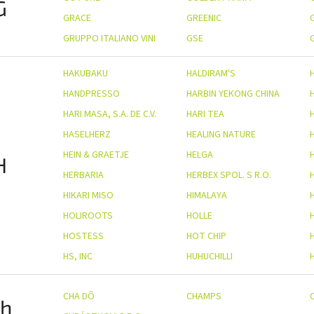
G
GRACE
GREENIC
GRUPPO ITALIANO VINI
GSE
HAKUBAKU
HALDIRAM'S
HANDPRESSO
HARBIN YEKONG CHINA
HARI MASA, S.A. DE C.V.
HARI TEA
HASELHERZ
HEALING NATURE
HEIN & GRAETJE
HELGA
H
HERBARIA
HERBEX SPOL. S R.O.
HIKARI MISO
HIMALAYA
HOLIROOTS
HOLLE
HOSTESS
HOT CHIP
HS, INC
HUHUCHILLI
CHA DÔ
CHAMPS
h