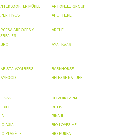
ANTERSDORFER MÜHLE
ANTONELLI GROUP
APERITIVOS
APOTHEKE
ARCESA ARROCES Y
ARCHE
CEREALES
AURO
AYAL KAAS
BARISTA VOM BERG
BARNHOUSE
BAYFOOD
BELESSE NATURE
BELVAS
BELVOIR FARM
BERIEF
BETIS
IA
BIKAJI
IO ASIA
BIO LOVES ME
BIO PLANÈTE
BIO PUREA