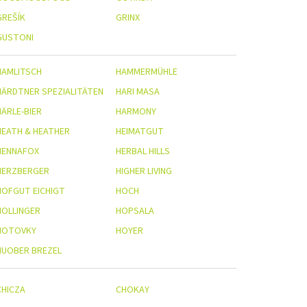
GREŠÍK
GRINX
GUSTONI
HAMLITSCH
HAMMERMÜHLE
HÄRDTNER SPEZIALITÄTEN
HARI MASA
HÄRLE-BIER
HARMONY
HEATH & HEATHER
HEIMATGUT
HENNAFOX
HERBAL HILLS
HERZBERGER
HIGHER LIVING
HOFGUT EICHIGT
HOCH
HOLLINGER
HOPSALA
HOTOVKY
HOYER
HUOBER BREZEL
CHICZA
CHOKAY