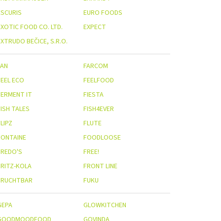
ESCURIS
EURO FOODS
EXOTIC FOOD CO. LTD.
EXPECT
XTRUDO BEČICE, S.R.O.
FAN
FARCOM
FEEL ECO
FEELFOOD
FERMENT IT
FIESTA
FISH TALES
FISH4EVER
LIPZ
FLUTE
FONTAINE
FOODLOOSE
FREDO'S
FREE!
FRITZ-KOLA
FRONT LINE
FRUCHTBAR
FUKU
GEPA
GLOWKITCHEN
GOODMOODFOOD
GOVINDA