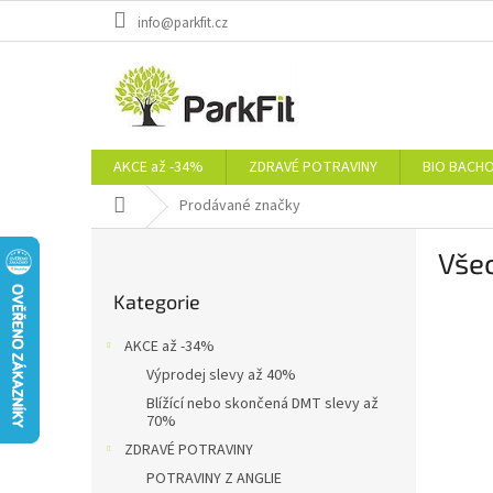
Přejít
info@parkfit.cz
na
obsah
AKCE až -34%
ZDRAVÉ POTRAVINY
BIO BACH
Domů
Prodávané značky
P
Vše
o
Přeskočit
s
Kategorie
kategorie
t
r
AKCE až -34%
a
Výprodej slevy až 40%
n
Blížící nebo skončená DMT slevy až
n
70%
í
ZDRAVÉ POTRAVINY
p
POTRAVINY Z ANGLIE
a