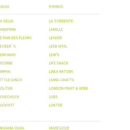
KULAU
KYKNOS
A SELVA
LA TORRENTE
LANDPARK
LARELLE
E PAIN DES FLEURS
LEADER
LECKER´S
LEEB VITAL
LEMONAID
LENI'S
LICORNE
LIFE SNACK
LIMPAK
LINEA NATURA
LITTLE LUNCH
LIVING CRAFTS
LOL-TUN
LONDON FRUIT & HERB
LOVECHOCK
LUBS
LUCKYFIT
LUNTER
MADAMA OLIVA
MADEGOOD