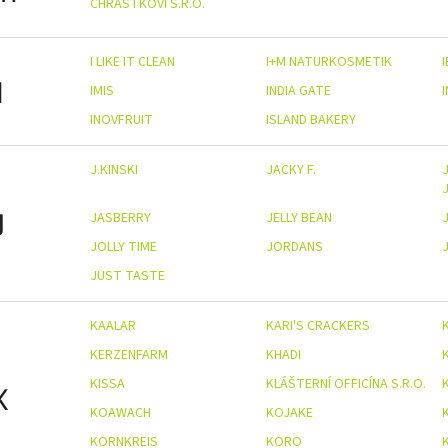
CHRÁSTKOVI S.R.O.
I LIKE IT CLEAN
I+M NATURKOSMETIK
I
IMIS
INDIA GATE
INOVFRUIT
ISLAND BAKERY
J.KINSKI
JACKY F.
J
J
JASBERRY
JELLY BEAN
JOLLY TIME
JORDANS
JUST TASTE
KAALAR
KARI'S CRACKERS
KERZENFARM
KHADI
KISSA
KLÁŠTERNÍ OFFICÍNA S.R.O.
K
KOAWACH
KOJAKE
KORNKREIS
KORO