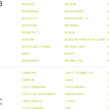
B
BIO4YOU
BIOBON
BIOENERGIE
BIOGOURMET
BIOLOTTA
BIOPRODUKT JT
BIOVEGAN
BIOVERDE
BISHEFFECT
BOGAR
BONOMI
BORDONI PRINCIPI IN CUCINA
BOSCO DEL CORNER
BOTANIC LEAF
BROX
BUGA'S
BURKHARDT
BYLINKA TML
CABRIONI
CAFFÉ TROMBETTA
CANNOR
CANO
CASA ORENDAIN
CASOLAREBIO
CELESTIAL SEASONINGS
CEREALITALIA
C
CIRCULAR&CO
CITRES
CLOSTERMANN
CMD