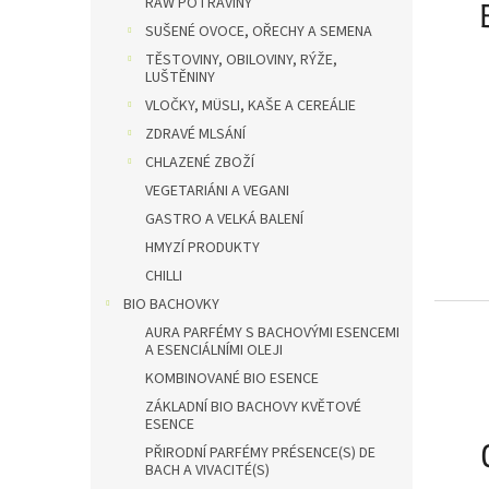
RAW POTRAVINY
SUŠENÉ OVOCE, OŘECHY A SEMENA
TĚSTOVINY, OBILOVINY, RÝŽE,
LUŠTĚNINY
VLOČKY, MÜSLI, KAŠE A CEREÁLIE
ZDRAVÉ MLSÁNÍ
CHLAZENÉ ZBOŽÍ
VEGETARIÁNI A VEGANI
GASTRO A VELKÁ BALENÍ
HMYZÍ PRODUKTY
CHILLI
BIO BACHOVKY
AURA PARFÉMY S BACHOVÝMI ESENCEMI
A ESENCIÁLNÍMI OLEJI
KOMBINOVANÉ BIO ESENCE
ZÁKLADNÍ BIO BACHOVY KVĚTOVÉ
ESENCE
PŘIRODNÍ PARFÉMY PRÉSENCE(S) DE
BACH A VIVACITÉ(S)