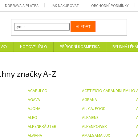
DOPRAVA A PLATBA
JAK NAKUPOVAT
OBCHODNÍ PODMÍNKY
HLEDAT
OVKY
HOTOVÉ JÍDLO
PŘÍRODNÍ KOSMETIKA
BYLINNÁ LÉK
chny značky A-Z
ACAPULCO
ACETIFICIO CARANDINI EMILIO
AGAVA
AGRANA
A
AJONA
AL. CA. FOOD
ALEO
ALKMENE
ALPENKRÄUTER
ALPENPOWER
A
ALVIANA
AMALGAMA LUX