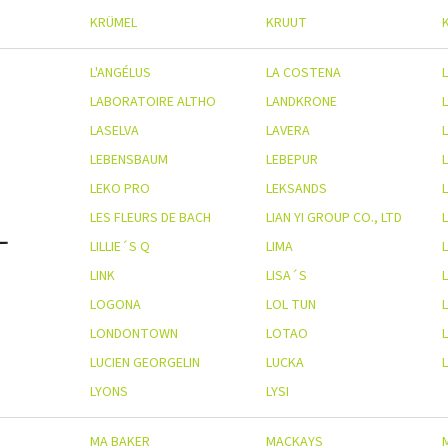
KRÜMEL
KRUUT
L'ANGÉLUS
LA COSTENA
L
LABORATOIRE ALTHO
LANDKRONE
LASELVA
LAVERA
L
LEBENSBAUM
LEBEPUR
LEKO PRO
LEKSANDS
LES FLEURS DE BACH
LIAN YI GROUP CO., LTD
L
LILLIE´S Q
LIMA
LINK
LISA´S
LOGONA
LOL TUN
LONDONTOWN
LOTAO
LUCIEN GEORGELIN
LUCKA
LYONS
LYSI
MA BAKER
MACKAYS