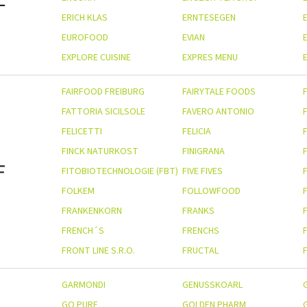
ERICH KLAS
ERNTESEGEN
EUROFOOD
EVIAN
EXPLORE CUISINE
EXPRES MENU
E
FAIRFOOD FREIBURG
FAIRYTALE FOODS
FATTORIA SICILSOLE
FAVERO ANTONIO
FELICETTI
FELICIA
FINCK NATURKOST
FINIGRANA
F
FITOBIOTECHNOLOGIE (FBT)
FIVE FIVES
F
FOLKEM
FOLLOWFOOD
FRANKENKORN
FRANKS
FRENCH´S
FRENCHS
FRONT LINE S.R.O.
FRUCTAL
GARMONDI
GENUSSKOARL
GO PURE
GOLDEN PHARM