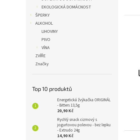
EKOLOGICKÁ DOMÁCNOST
ŠPERKY
ALKOHOL
LIHOVINY
PIVO
VÍNA
ZVÍŘE
Značky
Top 10 produktů
Energetická žvýkačka ORIGINÁL
- Bitters 13,5g
20,90 Kč
Rychlý snack cizrnový s
jogurtovou polevou - bez lepku
- Extrudo 24g
14,90 Kč