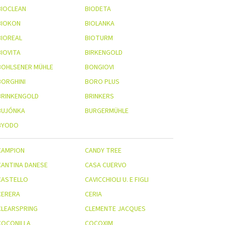
BIOCLEAN
BIODETA
BIOKON
BIOLANKA
BIOREAL
BIOTURM
BIOVITA
BIRKENGOLD
BOHLSENER MÜHLE
BONGIOVI
BORGHINI
BORO PLUS
BRINKENGOLD
BRINKERS
BUJÓNKA
BURGERMÜHLE
BYODO
CAMPION
CANDY TREE
CANTINA DANESE
CASA CUERVO
CASTELLO
CAVICCHIOLI U. E FIGLI
CERERA
CERIA
CLEARSPRING
CLEMENTE JACQUES
COCONILLA
COCOXIM