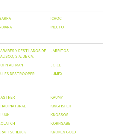
IBARRA
ICHOC
INDIANA
INECTO
JARABES Y DESTILADOS DE
JARRITOS
ALISCO, S.A. DE C.V.
JOHN ALTMAN
JOICE
JULES DESTROOPER
JUMEX
KASTNER
KAUMY
KHADI NATURAL
KINGFISHER
KLUUK
KNOSSOS
KOLATCH
KORNGABE
KRAFTSCHLUCK
KRONEN GOLD