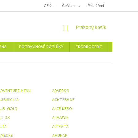
CZK
Čeština
PODMÍNKY OCHRANY OSOBNÍCH ÚDAJŮ
MOJE OBJEDNÁVKA
Přihlášení
VRÁCE
NÁKUPNÍ
Prázdný košík
KOŠÍK
ÁRNA
POTRAVINOVÉ DOPLŇKY
EKODROGERIE
ŠPERKY
ADVENTURE MENU
ADVERSO
GRISICILIA
ACHTERHOF
ALB–GOLD
ALCE NERO
ALLOS
ALMAWIN
LTAI
ALTEVITA
AMECKE
AMUNAK