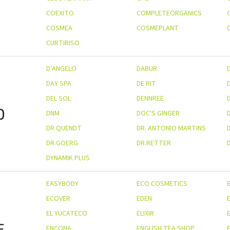
COEXITO
COMPLETEORGANICS
COSMEA
COSMEPLANT
CURTIRISO
D’ANGELO
DABUR
DAY SPA
DE RIT
DEL SOL
DENNREE
D
DNM
DOC'S GINGER
DR QUENDT
DR. ANTONIO MARTINS
D
DR.GOERG
DR.RETTER
DYNAMIK PLUS
EASYBODY
ECO COSMETICS
ECOVER
EDEN
EL YUCATECO
ELIXIR
E
E
ENCONA
ENGLISH TEA SHOP