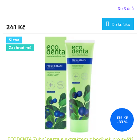
Do 3 dnů
Do košíku
241 Kč
Sleva
Zachraň mě
135 Kč
–33 %
ECODENTA Zubní pasta s extraktem z borůvek pro svěží