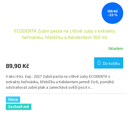
135 Kč
–33 %
ECODENTA Zubní pasta na citlivé zuby s extrakty
heřmánku, hřebíčku a Kalidentem 100 ml
Skladem
Průměrné
hodnocení
produktu
Do košíku
89,90 Kč
je
5,0
V akci 6 ks. Exp.: 2027 Zubní pasta na citlivé zuby ECODENTA s
z
extrakty heřmánku, hřebíčku a Kalidentem jemně čistí, pomáhá
5
odstraňovat zubní plak a zanechává svěží pocit v...
hvězdiček.
Sleva
Zachraň mě