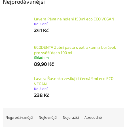
Nejprodávanější
Lavera Pěna na holení 150ml eco ECO VEGAN
Do 3 dnů
241 Kč
ECODENTA Zubní pasta s extraktem z borůvek
pro svěží dech 100 ml
Skladem
89,90 Kč
Lavera Řasenka zesilující černá 9ml eco ECO
VEGAN
Do 3 dnů
238 Kč
Ř
a
Nejprodávanější
Nejlevnější
Nejdražší
Abecedně
z