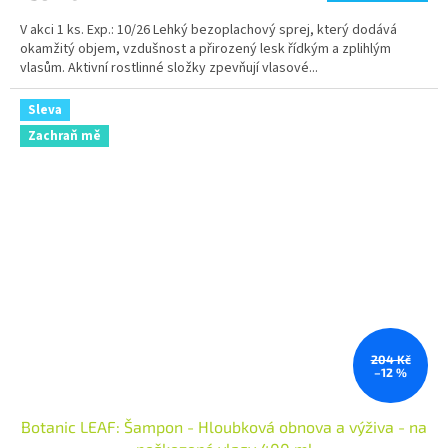
V akci 1 ks. Exp.: 10/26 Lehký bezoplachový sprej, který dodává
okamžitý objem, vzdušnost a přirozený lesk řídkým a zplihlým
vlasům. Aktivní rostlinné složky zpevňují vlasové...
Sleva
Zachraň mě
204 Kč
–12 %
Botanic LEAF: Šampon - Hloubková obnova a výživa - na