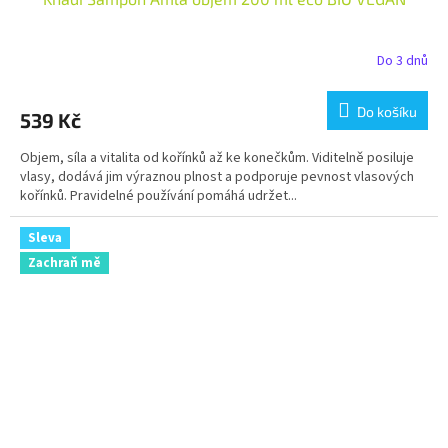
Do 3 dnů
Do košíku
539 Kč
Objem, síla a vitalita od kořínků až ke konečkům. Viditelně posiluje
vlasy, dodává jim výraznou plnost a podporuje pevnost vlasových
kořínků. Pravidelné používání pomáhá udržet...
Sleva
Zachraň mě