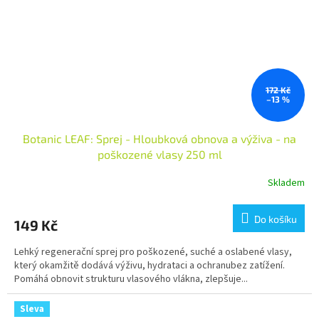
172 Kč
–13 %
Botanic LEAF: Sprej - Hloubková obnova a výživa - na
poškozené vlasy 250 ml
Skladem
Do košíku
149 Kč
Lehký regenerační sprej pro poškozené, suché a oslabené vlasy,
který okamžitě dodává výživu, hydrataci a ochranubez zatížení.
Pomáhá obnovit strukturu vlasového vlákna, zlepšuje...
Sleva