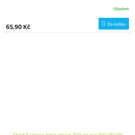
Skladem
Do košíku
65,90 Kč
Khadi Šampon Amla objem 200 ml eco BIO VEGAN