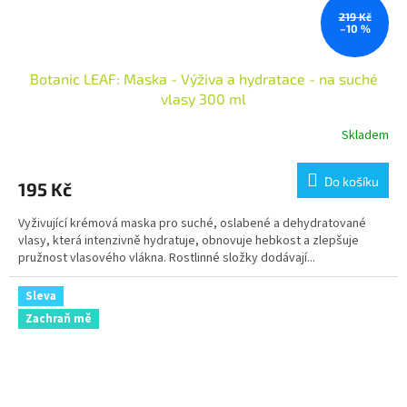
219 Kč
–10 %
Botanic LEAF: Maska - Výživa a hydratace - na suché
vlasy 300 ml
Skladem
Do košíku
195 Kč
Vyživující krémová maska pro suché, oslabené a dehydratované
vlasy, která intenzivně hydratuje, obnovuje hebkost a zlepšuje
pružnost vlasového vlákna. Rostlinné složky dodávají...
Sleva
Zachraň mě