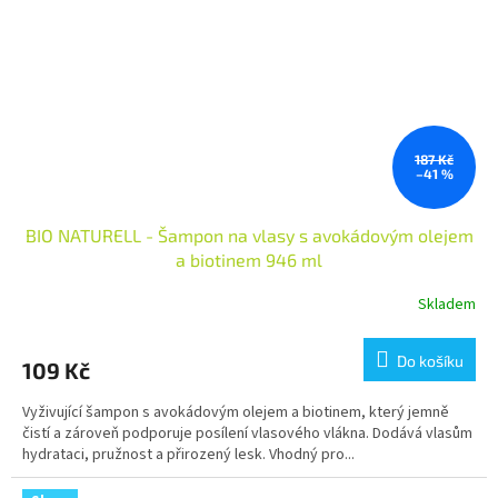
187 Kč
–41 %
BIO NATURELL - Šampon na vlasy s avokádovým olejem
a biotinem 946 ml
Skladem
Do košíku
109 Kč
Vyživující šampon s avokádovým olejem a biotinem, který jemně
čistí a zároveň podporuje posílení vlasového vlákna. Dodává vlasům
hydrataci, pružnost a přirozený lesk. Vhodný pro...