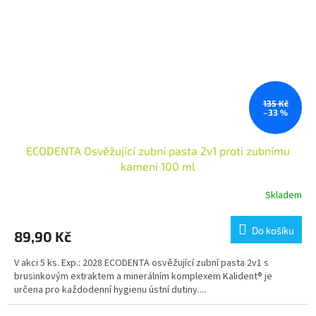
135 Kč
–33 %
ECODENTA Osvěžující zubní pasta 2v1 proti zubnímu
kameni 100 ml
Skladem
Průměrné
hodnocení
produktu
Do košíku
89,90 Kč
je
5,0
V akci 5 ks. Exp.: 2028 ECODENTA osvěžující zubní pasta 2v1 s
z
brusinkovým extraktem a minerálním komplexem Kalident® je
5
určena pro každodenní hygienu ústní dutiny....
hvězdiček.