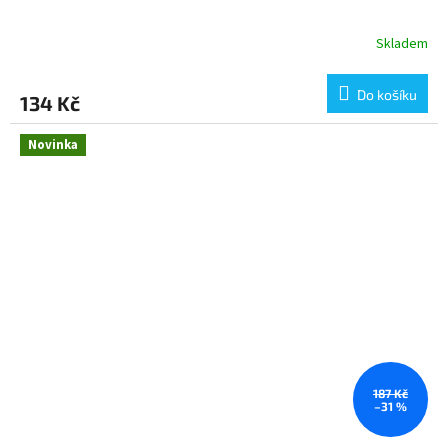
Skladem
Do košíku
134 Kč
Novinka
187 Kč
–31 %