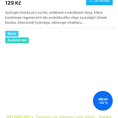
Do košíku
129 Kč
Vyživující maska pro suché, oslabené a namáhané vlasy, která
kombinuje regenerační sílu avokádového oleje a posilující účinek
biotinu. Intenzivně hydratuje, obnovuje strukturu...
Sleva
Zachraň mě
189 Kč
–42 %
BIO NATURELL: Šampon na všechny typy vlasů - Sladká