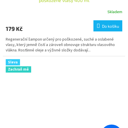
poškozené vlasy 400 ml
Skladem
Do košíku
179 Kč
Regenerační šampon určený pro poškozené, suché a oslabené
vlasy, který jemně čistí a zároveň obnovuje strukturu vlasového
vlákna. Rostlinné oleje a výživné složky dodávají...
Sleva
Zachraň mě