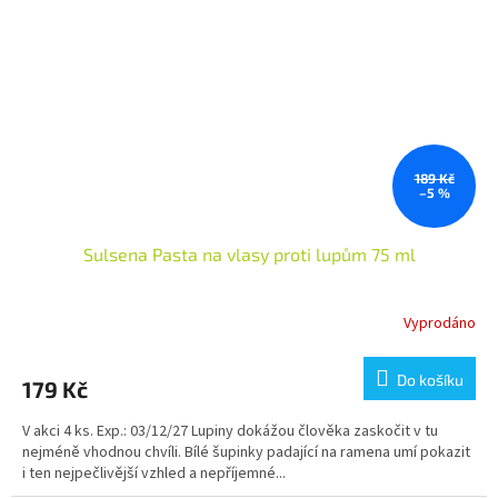
189 Kč
–5 %
Sulsena Pasta na vlasy proti lupům 75 ml
Vyprodáno
Do košíku
179 Kč
V akci 4 ks. Exp.: 03/12/27 Lupiny dokážou člověka zaskočit v tu
nejméně vhodnou chvíli. Bílé šupinky padající na ramena umí pokazit
i ten nejpečlivější vzhled a nepříjemné...