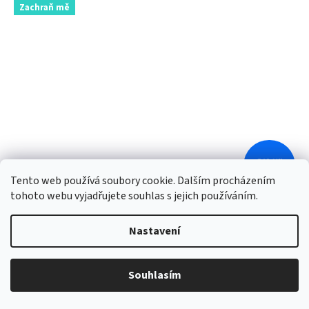
Zachraň mě
219 Kč
–10 %
Tento web používá soubory cookie. Dalším procházením
tohoto webu vyjadřujete souhlas s jejich používáním.
Botanic LEAF: Krémová maska - Hloubková obnova a
výživa - na poškozené vlasy 300 ml
Nastavení
Skladem
Souhlasím
Do košíku
195 Kč