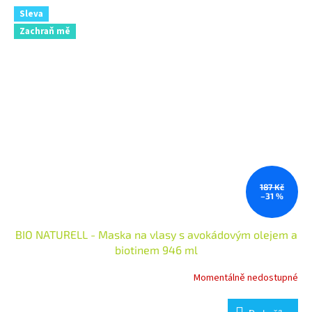
Sleva
Zachraň mě
187 Kč
–31 %
BIO NATURELL - Maska na vlasy s avokádovým olejem a
biotinem 946 ml
Momentálně nedostupné