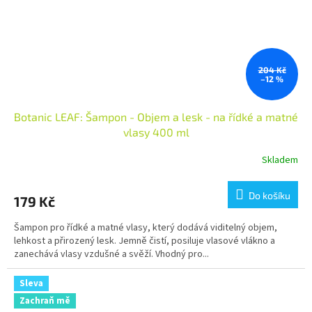
204 Kč
–12 %
Botanic LEAF: Šampon - Objem a lesk - na řídké a matné
vlasy 400 ml
Skladem
Do košíku
179 Kč
Šampon pro řídké a matné vlasy, který dodává viditelný objem,
lehkost a přirozený lesk. Jemně čistí, posiluje vlasové vlákno a
zanechává vlasy vzdušné a svěží. Vhodný pro...
Sleva
Zachraň mě