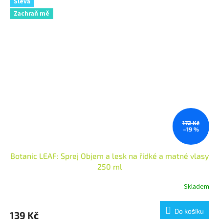
Sleva
Zachraň mě
172 Kč
–19 %
Botanic LEAF: Sprej Objem a lesk na řídké a matné vlasy
250 ml
Skladem
Do košíku
139 Kč