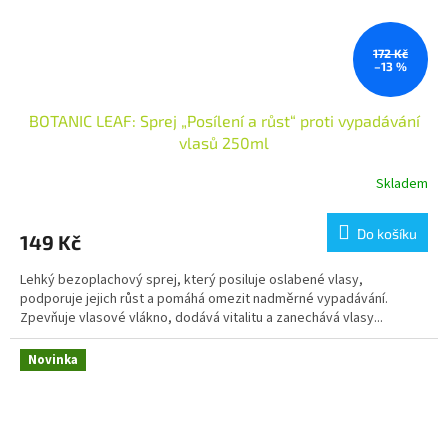
172 Kč
–13 %
BOTANIC LEAF: Sprej „Posílení a růst“ proti vypadávání
vlasů 250ml
Skladem
Do košíku
149 Kč
Lehký bezoplachový sprej, který posiluje oslabené vlasy,
podporuje jejich růst a pomáhá omezit nadměrné vypadávání.
Zpevňuje vlasové vlákno, dodává vitalitu a zanechává vlasy...
Novinka