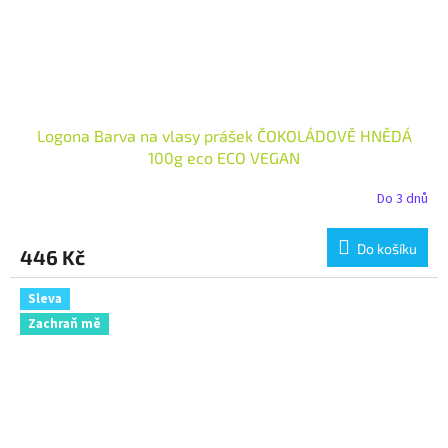
Logona Barva na vlasy prášek ČOKOLÁDOVĚ HNĚDÁ
100g eco ECO VEGAN
Do 3 dnů
Do košíku
446 Kč
Sleva
Zachraň mě