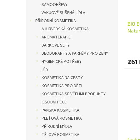
SAMOOHŘEVY
VAKUOVĚ SUŠENÁ JÍDLA
PŘÍRODNÍ KOSMETIKA
BIO B
AJURVÉDSKÁ KOSMETIKA
Natu
AROMATERAPIE
DÁRKOVÉ SETY
DEODORANTY A PARFÉMY PRO ŽENY
261 
HYGIENICKÉ POTŘEBY
JÍLY
KOSMETIKA NA CESTY
KOSMETIKA PRO DĚTI
KOSMETIKA SE VČELÍMI PRODUKTY
OSOBNÍ PÉČE
PÁNSKÁ KOSMETIKA
PLEŤOVÁ KOSMETIKA
PŘÍRODNÍ MÝDLA
TĚLOVÁ KOSMETIKA
Guduc