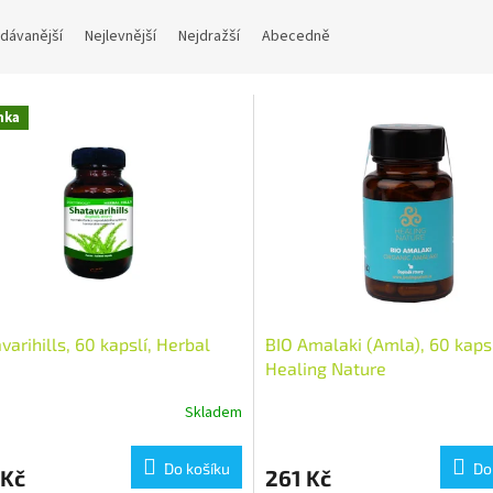
dávanější
Nejlevnější
Nejdražší
Abecedně
nka
varihills, 60 kapslí, Herbal
BIO Amalaki (Amla), 60 kapsl
Healing Nature
Skladem
Do košíku
Do
 Kč
261 Kč