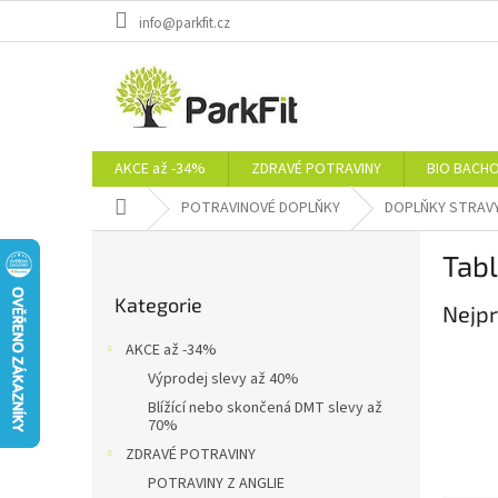
Přejít
info@parkfit.cz
na
obsah
AKCE až -34%
ZDRAVÉ POTRAVINY
BIO BACH
Domů
POTRAVINOVÉ DOPLŇKY
DOPLŇKY STRAV
P
Tabl
o
Přeskočit
s
Kategorie
kategorie
Nejpr
t
r
AKCE až -34%
a
Výprodej slevy až 40%
n
Blížící nebo skončená DMT slevy až
n
70%
í
ZDRAVÉ POTRAVINY
p
POTRAVINY Z ANGLIE
a