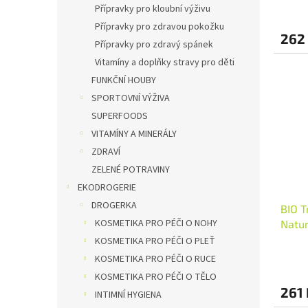
Přípravky pro kloubní výživu
Přípravky pro zdravou pokožku
262
Přípravky pro zdravý spánek
Vitamíny a doplňky stravy pro děti
FUNKČNÍ HOUBY
SPORTOVNÍ VÝŽIVA
SUPERFOODS
VITAMÍNY A MINERÁLY
ZDRAVÍ
ZELENÉ POTRAVINY
EKODROGERIE
DROGERKA
BIO T
KOSMETIKA PRO PÉČI O NOHY
Natu
KOSMETIKA PRO PÉČI O PLEŤ
KOSMETIKA PRO PÉČI O RUCE
KOSMETIKA PRO PÉČI O TĚLO
261 
INTIMNÍ HYGIENA