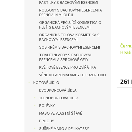
PASTILKY S BACHOVÝMI ESENCEMI
ROLL-ONY S BACHOVÝMI ESENCEMI A
ESENCIÁLNÍMI OLEJI
ORGANICKÁ PEČUJÍCÍ KOSMETIKA O
PLEŤ S BACHOVÝMI ESENCEMI
ORGANICKÁ TĚLOVÁ KOSMETIKA S
BACHOVÝMI ESENCEMI
Černu
SOS KRÉM S BACHOVÝMI ESENCEMI
Heali
TOALETNÍ VODY S BACHOVÝMI
ESENCEMI A SPRCHOVÉ GELY
KVĚTOVÉ ESENCE PRO ZVÍŘÁTKA
VŮNĚ DO AROMALAMPY I DIFUZÉRU BIO
261 
HOTOVÉ JÍDLO
DVOUPORCOVÁ JÍDLA
JEDNOPORCOVÁ JÍDLA
POLÉVKY
MASO VE VLASTNÍ ŠŤÁVĚ
PŘÍLOHY
SUŠENÉ MASO A DELIKATESY