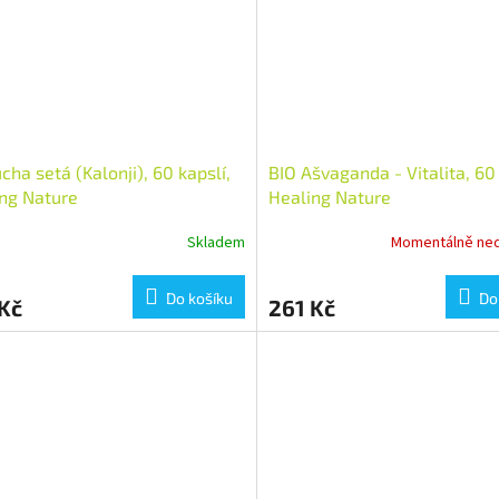
cha setá (Kalonji), 60 kapslí,
BIO Ašvaganda - Vitalita, 60 
ng Nature
Healing Nature
Skladem
Momentálně ne
Do košíku
Do
Kč
261 Kč