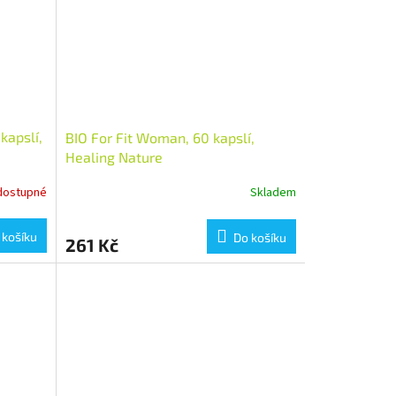
kapslí,
BIO For Fit Woman, 60 kapslí,
Healing Nature
dostupné
Skladem
 košíku
Do košíku
261 Kč