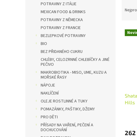
Ř
n
POTRAVINY Z ITÁLIE
a
e
Nejpro
MEXICAN FOOD & DRINKS
z
l
POTRAVINY Z NĚMECKA
e
POTRAVINY Z FRANCIE
V
n
Novi
ý
BEZLEPKOVÉ POTRAVINY
í
p
p
BIO
i
r
BEZ PŘIDANÉHO CUKRU
s
o
CHLÉBY, CELOZRNNÉ CHLEBÍČKY A JINÉ
p
d
PEČIVO
r
u
MAKROBIOTIKA - MISO, UME, KUZU A
o
k
MOŘSKÉ ŘASY
d
t
NÁPOJE
u
ů
NAKLÍČENÍ
Shata
k
OLEJE ROSTLINNÉ A TUKY
Hills
t
POMAZÁNKY, PAŠTIKY, DŽEMY
ů
PRO DĚTI
PŘÍSADY NA VAŘENÍ, PEČENÍ A
DOCHUCOVÁNÍ
262