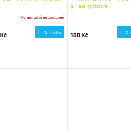
g, Healing Nature
Momentálně nedostupné
Do košíku
Do
 Kč
188 Kč