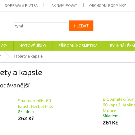
DOPRAVA A PLATBA
JAK NAKUPOVAT
OBCHODNÍ PODMÍNKY
HLEDAT
OVKY
HOTOVÉ JÍDLO
PŘÍRODNÍ KOSMETIKA
BYLINNÁ LÉK
Y
Tablety a kapsle
ety a kapsle
odávanější
BIO Amalaki (Aml
Shatavarihills, 60
60 kapslí, Healin
kapslí, Herbal Hills
Nature
Skladem
Skladem
262 Kč
261 Kč