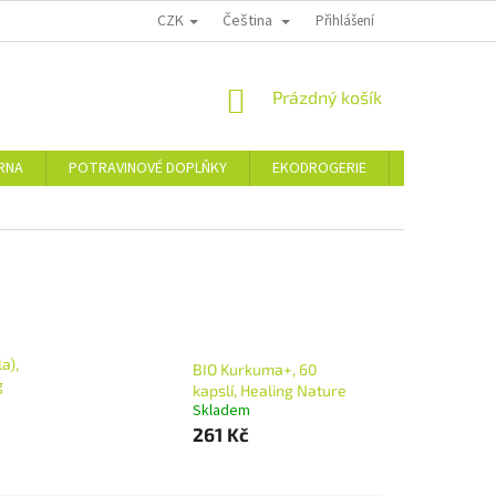
CZK
Čeština
PODMÍNKY OCHRANY OSOBNÍCH ÚDAJŮ
MOJE OBJEDNÁVKA
Přihlášení
VRÁCE
NÁKUPNÍ
Prázdný košík
KOŠÍK
ÁRNA
POTRAVINOVÉ DOPLŇKY
EKODROGERIE
ŠPERKY
a),
BIO Kurkuma+, 60
g
kapslí, Healing Nature
Skladem
261 Kč