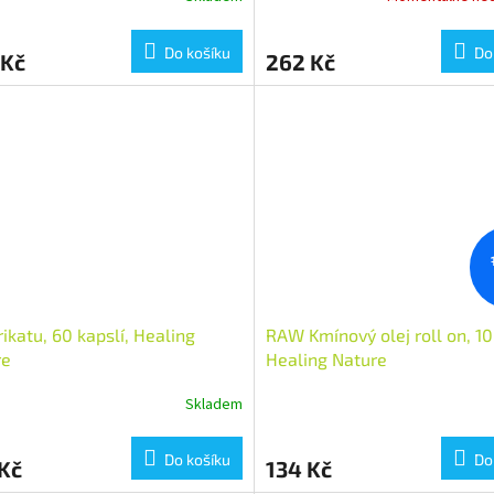
Do košíku
Do
 Kč
262 Kč
rikatu, 60 kapslí, Healing
RAW Kmínový olej roll on, 10
re
Healing Nature
Skladem
Do košíku
Do
Kč
134 Kč