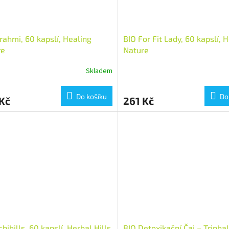
rahmi, 60 kapslí, Healing
BIO For Fit Lady, 60 kapslí, 
re
Nature
Skladem
Do košíku
Do
Kč
261 Kč
hihills, 60 kapslí, Herbal Hills
BIO Detoxikační Čaj – Triphal