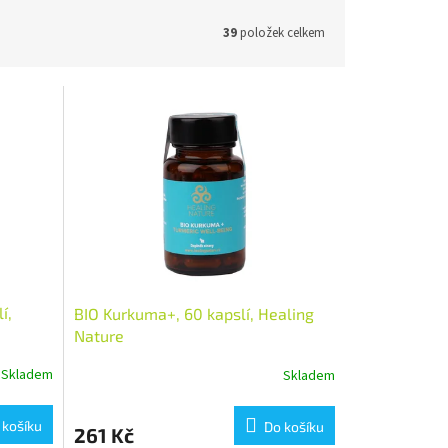
39
položek celkem
í,
BIO Kurkuma+, 60 kapslí, Healing
Nature
Skladem
Skladem
 košíku
Do košíku
261 Kč