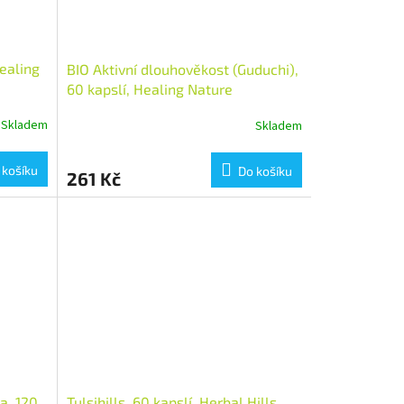
Healing
BIO Aktivní dlouhověkost (Guduchi),
60 kapslí, Healing Nature
Skladem
Skladem
 košíku
Do košíku
261 Kč
a, 120
Tulsihills, 60 kapslí, Herbal Hills