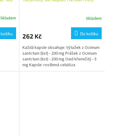
Skladem
Skladem
 košíku
Do košíku
262 Kč
Každá kapsle obsahuje: Výtažek z Ocimum
santctum (list) - 200 mg Prášek z Ocimum
santctum (list) - 200 mg Oxid křemičitý - 5
mg Kapsle: rostlinná celulóza