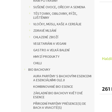
RAW POTRAVINY
SUŠENÉ OVOCE, OŘECHY A SEMENA
TĚSTOVINY, OBILOVINY, RÝŽE,
LUŠTĚNINY
VLOČKY, MÜSLI, KAŠE A CEREÁLIE
ZDRAVÉ MLSÁNÍ
CHLAZENÉ ZBOŽÍ
VEGETARIÁNI A VEGANI
GASTRO A VELKÁ BALENÍ
HMYZÍ PRODUKTY
Haldi
CHILLI
BIO BACHOVKY
AURA PARFÉMY S BACHOVÝMI ESENCEMI
A ESENCIÁLNÍMI OLEJI
KOMBINOVANÉ BIO ESENCE
261 
ZÁKLADNÍ BIO BACHOVY KVĚTOVÉ
ESENCE
PŘIRODNÍ PARFÉMY PRÉSENCE(S) DE
BACH A VIVACITÉ(S)