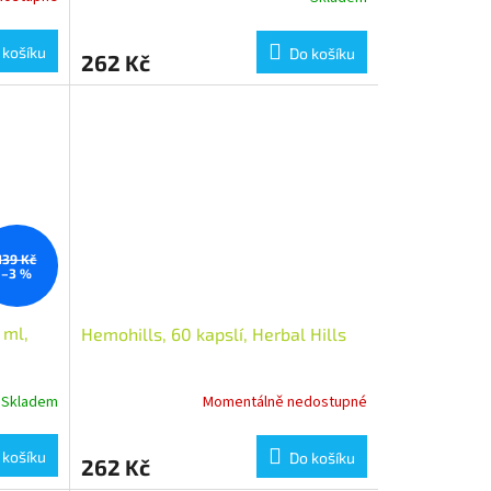
 košíku
Do košíku
262 Kč
139 Kč
–3 %
 ml,
Hemohills, 60 kapslí, Herbal Hills
Skladem
Momentálně nedostupné
 košíku
Do košíku
262 Kč