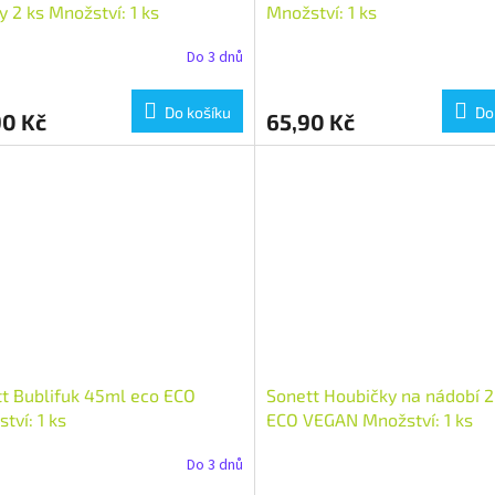
y 2 ks Množství: 1 ks
Množství: 1 ks
Do 3 dnů
Do košíku
Do
90 Kč
65,90 Kč
t Bublifuk 45ml eco ECO
Sonett Houbičky na nádobí 2
tví: 1 ks
ECO VEGAN Množství: 1 ks
Do 3 dnů