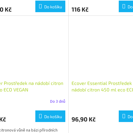
Do košíku
Do
0 Kč
116 Kč
r Prostředek na nádobí citron
Ecover Essential Prostředek
co ECO VEGAN
nádobí citron 450 ml eco EC
VEGAN Množství: 1 ks
Do 3 dnů
Do košíku
Do
Kč
96,90 Kč
citronová vůně na bázi přírodních