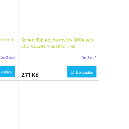
 citron
Sonett Tablety do myčky 500g eco
ECO VEGAN Množství: 1 ks
Do 3 dnů
Do 3 dnů
 košíku
Do košíku
271 Kč