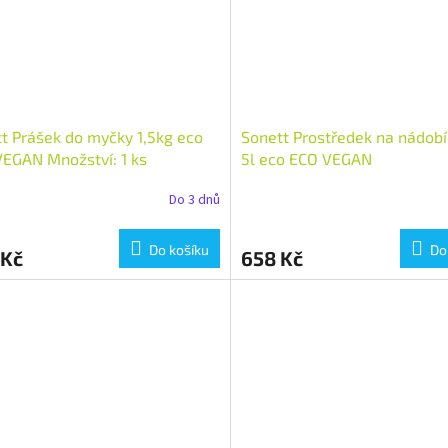
t Prášek do myčky 1,5kg eco
Sonett Prostředek na nádobí
EGAN Množství: 1 ks
5l eco ECO VEGAN
Do 3 dnů
Do košíku
Do
 Kč
658 Kč