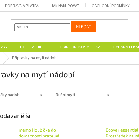
DOPRAVA A PLATBA
JAK NAKUPOVAT
OBCHODNÍ PODMÍNKY
HLEDAT
OVKY
HOTOVÉ JÍDLO
PŘÍRODNÍ KOSMETIKA
BYLINNÁ LÉK
Přípravky na mytí nádobí
ravky na mytí nádobí
čky nádobí
Ruční mytí
odávanější
memo Houbička do
Ecover essential
domácnosti pratelná
Prostředek na n