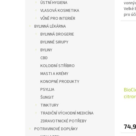
ÚSTNÍ HYGIENA
vonnýc
Velké 
VLASOVÁ KOSMETIKA
pro úč
VŮNĚ PRO INTERIÉR
BYLINNÁ LÉKÁRNA
BYLINNÁ DROGERIE
BYLINNÉ SIRUPY
BYLINY
CBD
KOLOIDNÍ STŘÍBRO
MASTI A KRÉMY
KONOPNÉ PRODUKTY
PSYLLIA
BioCl
citro
ŠUNGIT
VEGAN
TINKTURY
TRADIČNÍ VÝCHODNÍ MEDICÍNA
ZDRAVOTNICKÉ POTŘEBY
74,
POTRAVINOVÉ DOPLŇKY