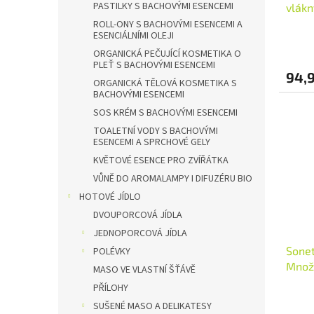
PASTILKY S BACHOVÝMI ESENCEMI
vlákn
ROLL-ONY S BACHOVÝMI ESENCEMI A
ESENCIÁLNÍMI OLEJI
ORGANICKÁ PEČUJÍCÍ KOSMETIKA O
PLEŤ S BACHOVÝMI ESENCEMI
94,
ORGANICKÁ TĚLOVÁ KOSMETIKA S
BACHOVÝMI ESENCEMI
SOS KRÉM S BACHOVÝMI ESENCEMI
TOALETNÍ VODY S BACHOVÝMI
ESENCEMI A SPRCHOVÉ GELY
KVĚTOVÉ ESENCE PRO ZVÍŘÁTKA
VŮNĚ DO AROMALAMPY I DIFUZÉRU BIO
HOTOVÉ JÍDLO
DVOUPORCOVÁ JÍDLA
JEDNOPORCOVÁ JÍDLA
Sonet
POLÉVKY
Množs
MASO VE VLASTNÍ ŠŤÁVĚ
PŘÍLOHY
SUŠENÉ MASO A DELIKATESY