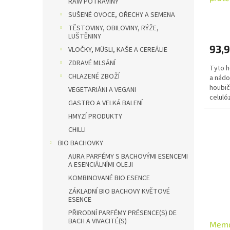
RAW POTRAVINY
Množs
ů
SUŠENÉ OVOCE, OŘECHY A SEMENA
TĚSTOVINY, OBILOVINY, RÝŽE,
LUŠTĚNINY
93,9
VLOČKY, MÜSLI, KAŠE A CEREÁLIE
ZDRAVÉ MLSÁNÍ
Tyto h
CHLAZENÉ ZBOŽÍ
a nádo
houbič
VEGETARIÁNI A VEGANI
celuló
GASTRO A VELKÁ BALENÍ
strana 
HMYZÍ PRODUKTY
CHILLI
BIO BACHOVKY
AURA PARFÉMY S BACHOVÝMI ESENCEMI
A ESENCIÁLNÍMI OLEJI
KOMBINOVANÉ BIO ESENCE
ZÁKLADNÍ BIO BACHOVY KVĚTOVÉ
ESENCE
PŘIRODNÍ PARFÉMY PRÉSENCE(S) DE
BACH A VIVACITÉ(S)
Memo 