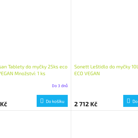
an Tablety do myčky 25ks eco
Sonett Leštidlo do myčky 10
EGAN Množství: 1 ks
ECO VEGAN
Do 3 dnů
Do košíku
Do
 Kč
2 712 Kč