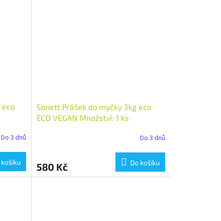
l eco
Sonett Prášek do myčky 3kg eco
ECO VEGAN Množství: 1 ks
Do 3 dnů
Do 3 dnů
 košíku
Do košíku
580 Kč