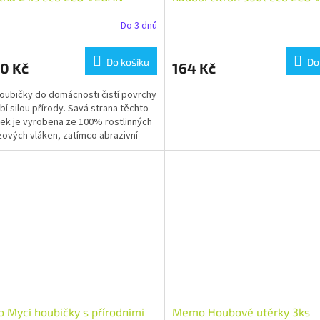
tví: 1 ks
Množství: 1 ks
Do 3 dnů
Do košíku
Do
0 Kč
164 Kč
oubičky do domácnosti čistí povrchy
bí silou přírody. Savá strana těchto
ek je vyrobena ze 100% rostlinných
zových vláken, zatímco abrazivní
je...
Mycí houbičky s přírodními
Memo Houbové utěrky 3ks