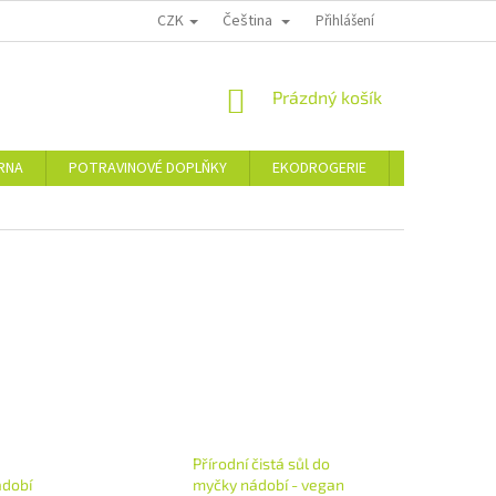
CZK
Čeština
PODMÍNKY OCHRANY OSOBNÍCH ÚDAJŮ
MOJE OBJEDNÁVKA
Přihlášení
VRÁCE
NÁKUPNÍ
Prázdný košík
KOŠÍK
ÁRNA
POTRAVINOVÉ DOPLŇKY
EKODROGERIE
ŠPERKY
Přírodní čistá sůl do
ádobí
myčky nádobí - vegan