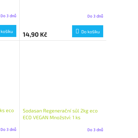
Do 3 dnů
Do 3 dnů
 košíku
Do košíku
14,90 Kč
ks eco
Sodasan Regenerační sůl 2kg eco
ECO VEGAN Množství: 1 ks
Do 3 dnů
Do 3 dnů