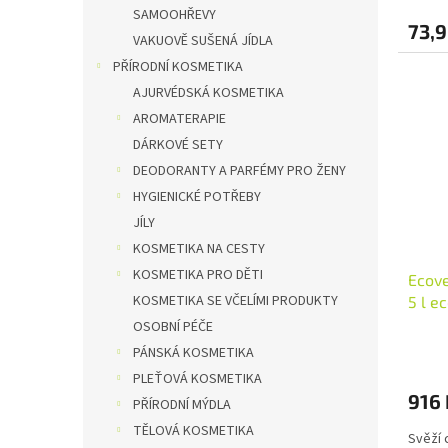
SAMOOHŘEVY
73,9
VAKUOVĚ SUŠENÁ JÍDLA
PŘÍRODNÍ KOSMETIKA
AJURVÉDSKÁ KOSMETIKA
AROMATERAPIE
DÁRKOVÉ SETY
DEODORANTY A PARFÉMY PRO ŽENY
HYGIENICKÉ POTŘEBY
JÍLY
KOSMETIKA NA CESTY
KOSMETIKA PRO DĚTI
Ecove
KOSMETIKA SE VČELÍMI PRODUKTY
5 l e
OSOBNÍ PÉČE
PÁNSKÁ KOSMETIKA
PLEŤOVÁ KOSMETIKA
916 
PŘÍRODNÍ MÝDLA
TĚLOVÁ KOSMETIKA
Svěží 