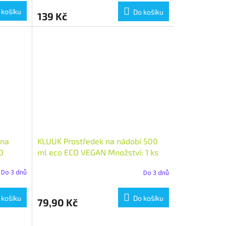
 košíku
Do košíku
139 Kč
 na
KLUUK Prostředek na nádobí 500
O
ml eco ECO VEGAN Množství: 1 ks
Do 3 dnů
Do 3 dnů
 košíku
Do košíku
79,90 Kč