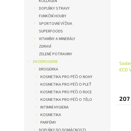
KOLLAGEN
DOPLŇKY STRAVY
FUNKČNÍ HOUBY
SPORTOVNÍ VÝŽIVA
SUPERFOODS
VITAMÍNY A MINERÁLY
ZDRAVÍ
ZELENÉ POTRAVINY
EKODROGERIE
Sodas
DROGERKA
ECO V
KOSMETIKA PRO PÉČI O NOHY
KOSMETIKA PRO PÉČI O PLEŤ
KOSMETIKA PRO PÉČI O RUCE
207
KOSMETIKA PRO PÉČI O TĚLO
INTIMNÍ HYGIENA
KOSMETIKA
PARFÉMY
DOPLŇKY DO DOMÁCNOSTI