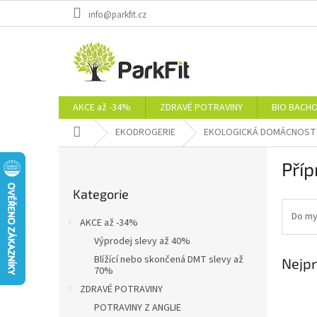
Přejít
info@parkfit.cz
na
obsah
AKCE až -34%
ZDRAVÉ POTRAVINY
BIO BACH
Domů
EKODROGERIE
EKOLOGICKÁ DOMÁCNOST
P
Příp
o
Přeskočit
s
Kategorie
kategorie
t
r
Do my
AKCE až -34%
a
Výprodej slevy až 40%
n
Blížící nebo skončená DMT slevy až
Nejpr
n
70%
í
ZDRAVÉ POTRAVINY
p
POTRAVINY Z ANGLIE
a