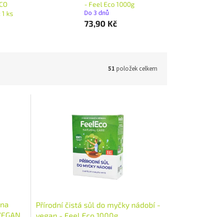
ECO
- Feel Eco 1000g
Do 3 dnů
 1 ks
73,90 Kč
51
položek celkem
 na
Přírodní čistá sůl do myčky nádobí -
 VEGAN
vegan - Feel Eco 1000g