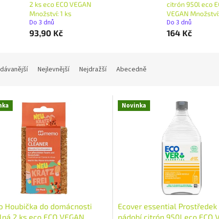
2 ks eco ECO VEGAN
citrón 950l eco 
Množství: 1 ks
VEGAN Množství:
Do 3 dnů
Do 3 dnů
93,90 Kč
164 Kč
dávanější
Nejlevnější
Nejdražší
Abecedně
nka
Novinka
 Houbička do domácnosti
Ecover essential Prostředek
lná 2 ks eco ECO VEGAN
nádobí citrón 950l eco ECO