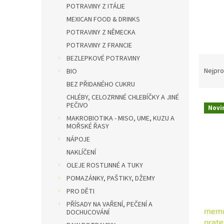
n
POTRAVINY Z ITÁLIE
e
MEXICAN FOOD & DRINKS
l
POTRAVINY Z NĚMECKA
POTRAVINY Z FRANCIE
Ř
BEZLEPKOVÉ POTRAVINY
a
Nejpro
BIO
z
BEZ PŘIDANÉHO CUKRU
e
CHLÉBY, CELOZRNNÉ CHLEBÍČKY A JINÉ
V
n
PEČIVO
Novi
ý
í
MAKROBIOTIKA - MISO, UME, KUZU A
p
p
MOŘSKÉ ŘASY
i
r
NÁPOJE
s
o
NAKLÍČENÍ
p
d
OLEJE ROSTLINNÉ A TUKY
r
u
POMAZÁNKY, PAŠTIKY, DŽEMY
o
k
d
t
PRO DĚTI
u
ů
PŘÍSADY NA VAŘENÍ, PEČENÍ A
memo
k
DOCHUCOVÁNÍ
prate
t