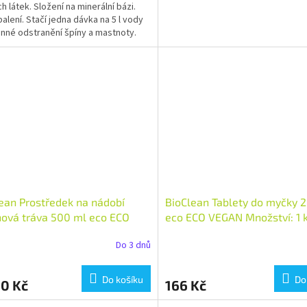
h látek. Složení na minerální bázi.
balení. Stačí jedna dávka na 5 l vody
inné odstranění špíny a mastnoty.
ean Prostředek na nádobí
BioClean Tablety do myčky 2
nová tráva 500 ml eco ECO
eco ECO VEGAN Množství: 1 
 Množství: 1 ks
Do 3 dnů
Do košíku
Do
90 Kč
166 Kč