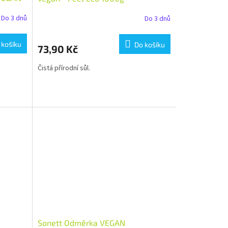
Do 3 dnů
Do 3 dnů
 košíku
Do košíku
73,90 Kč
Čistá přírodní sůl.
Sonett Odměrka VEGAN