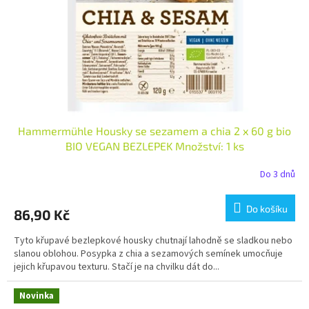
ů
o
d
u
k
t
ů
Hammermühle Housky se sezamem a chia 2 x 60 g bio
BIO VEGAN BEZLEPEK Množství: 1 ks
Do 3 dnů
Do košíku
86,90 Kč
Tyto křupavé bezlepkové housky chutnají lahodně se sladkou nebo
slanou oblohou. Posypka z chia a sezamových semínek umocňuje
jejich křupavou texturu. Stačí je na chvilku dát do...
Novinka