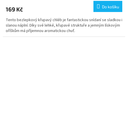
Do košíku
169 Kč
Tento bezlepkový křupavý chléb je fantastickou snídaní se sladkou i
slanou náplní. Díky své lehké, křupavé struktuře a jemným lískovým
oříškům má příjemnou aromatickou chuť.