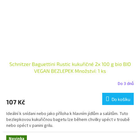
Schnitzer Baguettini Rustic kukuřičné 2x 100 g bio BIO
VEGAN BEZLEPEK Množství: 1 ks
Do 3 dnů
Do košíku
107 Kč
Ideální k snídani nebo jako příloha k hlavním jídlům a salátům. Tuto
bezlepkovou kukuřičnou bagetu lze během chvilky upéct v troubě
nebo opéct v panini grilu.
Novinka