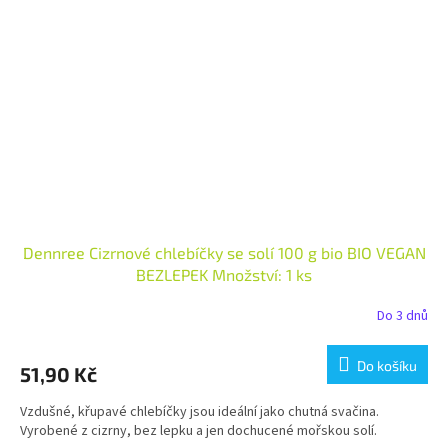
Dennree Cizrnové chlebíčky se solí 100 g bio BIO VEGAN
BEZLEPEK Množství: 1 ks
Do 3 dnů
Do košíku
51,90 Kč
Vzdušné, křupavé chlebíčky jsou ideální jako chutná svačina.
Vyrobené z cizrny, bez lepku a jen dochucené mořskou solí.