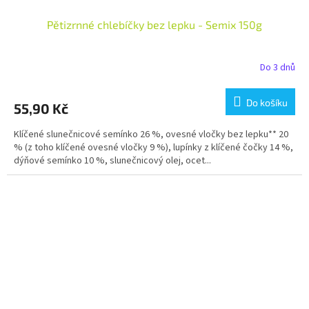
Pětizrnné chlebíčky bez lepku - Semix 150g
Do 3 dnů
Do košíku
55,90 Kč
Klíčené slunečnicové semínko 26 %, ovesné vločky bez lepku** 20
% (z toho klíčené ovesné vločky 9 %), lupínky z klíčené čočky 14 %,
dýňové semínko 10 %, slunečnicový olej, ocet...