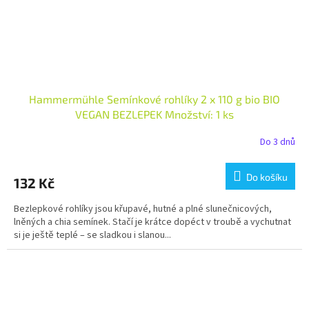
Hammermühle Semínkové rohlíky 2 x 110 g bio BIO
VEGAN BEZLEPEK Množství: 1 ks
Do 3 dnů
Do košíku
132 Kč
Bezlepkové rohlíky jsou křupavé, hutné a plné slunečnicových,
lněných a chia semínek. Stačí je krátce dopéct v troubě a vychutnat
si je ještě teplé – se sladkou i slanou...