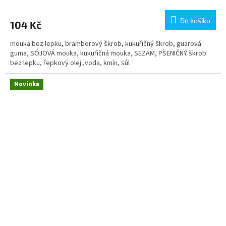
Do košíku
104 Kč
mouka bez lepku, bramborový škrob, kukuřičný škrob, guarová
guma, SÓJOVÁ mouka, kukuřičná mouka, SEZAM, PŠENIČNÝ škrob
bez lepku, řepkový olej ,voda, kmín, sůl
Novinka