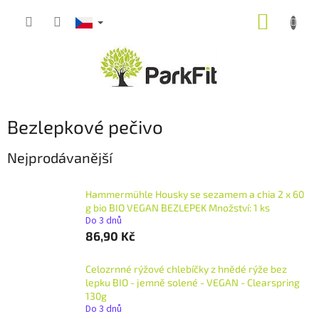
Přejít
NÁKUP
na
obsah
KOŠÍK
Bezlepkové pečivo
Nejprodávanější
Hammermühle Housky se sezamem a chia 2 x 60
g bio BIO VEGAN BEZLEPEK Množství: 1 ks
Do 3 dnů
86,90 Kč
Celozrnné rýžové chlebíčky z hnědé rýže bez
lepku BIO - jemně solené - VEGAN - Clearspring
130g
Do 3 dnů