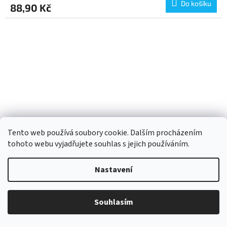
Do košíku
88,90 Kč
Tento web používá soubory cookie. Dalším procházením
tohoto webu vyjadřujete souhlas s jejich používáním.
Nastavení
Byodo Cizrnové chlebíčky mléčná čokoláda 65 g bio BIO
VEGETARIAN BEZLEPEK Množství: 1 ks
Souhlasím
Do 3 dnů