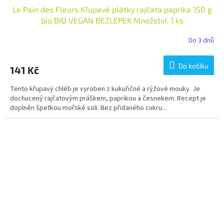
Le Pain des Fleurs Křupavé plátky rajčata paprika 150 g
bio BIO VEGAN BEZLEPEK Množství: 1 ks
Do 3 dnů
Do košíku
141 Kč
Tento křupavý chléb je vyroben z kukuřičné a rýžové mouky. Je
dochucený rajčatovým práškem, paprikou a česnekem. Recept je
doplněn špetkou mořské soli. Bez přidaného cukru...