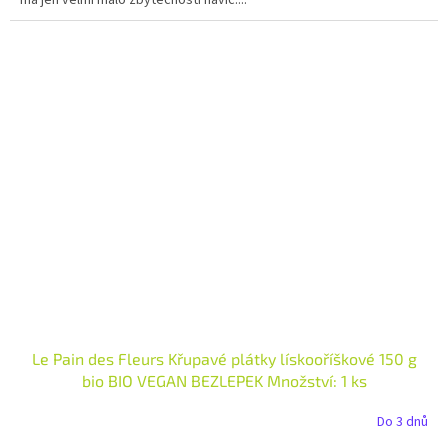
má jen velmi málo zbytečností navíc....
Le Pain des Fleurs Křupavé plátky lískooříškové 150 g
bio BIO VEGAN BEZLEPEK Množství: 1 ks
Do 3 dnů