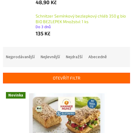
48,90 Kč
Schnitzer Semínkový bezlepkový chléb 350 g bio
BIO BEZLEPEK Množství: 1 ks
Do 3 dnů
135 Kč
Ř
a
Nejprodávanější
Nejlevnější
Nejdražší
Abecedně
z
e
n
OTEVŘÍT FILTR
í
p
V
r
Novinka
ý
o
p
d
i
u
s
k
p
t
r