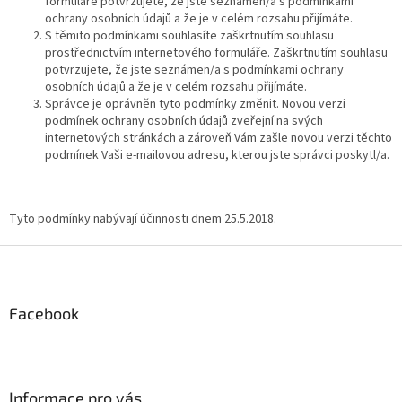
formuláře potvrzujete, že jste seznámen/a s podmínkami
ochrany osobních údajů a že je v celém rozsahu přijímáte.
S těmito podmínkami souhlasíte zaškrtnutím souhlasu
prostřednictvím internetového formuláře. Zaškrtnutím souhlasu
potvrzujete, že jste seznámen/a s podmínkami ochrany
osobních údajů a že je v celém rozsahu přijímáte.
Správce je oprávněn tyto podmínky změnit. Novou verzi
podmínek ochrany osobních údajů zveřejní na svých
internetových stránkách a zároveň Vám zašle novou verzi těchto
podmínek Vaši e-mailovou adresu, kterou jste správci poskytl/a.
Tyto podmínky nabývají účinnosti dnem 25.5.2018.
Z
á
p
a
Facebook
t
í
Informace pro vás