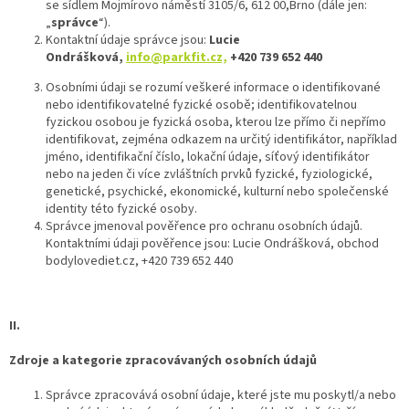
se sídlem Mojmírovo náměstí 3105/6, 612 00,Brno (dále jen:
„
správce
“).
Kontaktní údaje správce jsou:
Lucie
Ondrášková,
info@parkfit.cz,
+420 739 652 440
Osobními údaji se rozumí veškeré informace o identifikované
nebo identifikovatelné fyzické osobě; identifikovatelnou
fyzickou osobou je fyzická osoba, kterou lze přímo či nepřímo
identifikovat, zejména odkazem na určitý identifikátor, například
jméno, identifikační číslo, lokační údaje, síťový identifikátor
nebo na jeden či více zvláštních prvků fyzické, fyziologické,
genetické, psychické, ekonomické, kulturní nebo společenské
identity této fyzické osoby.
Správce jmenoval pověřence pro ochranu osobních údajů.
Kontaktními údaji pověřence jsou: Lucie Ondrášková, obchod
bodylovediet.cz, +420 739 652 440
II.
Zdroje a kategorie zpracovávaných osobních údajů
Správce zpracovává osobní údaje, které jste mu poskytl/a nebo