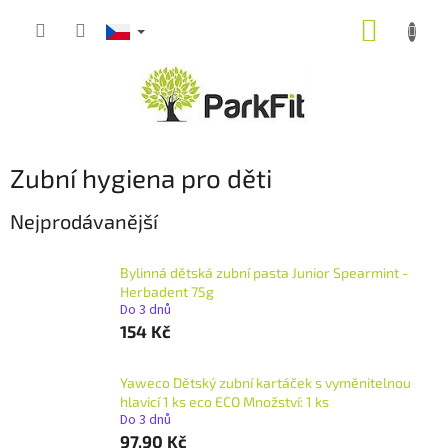
Přejít
NÁKUP
na
obsah
KOŠÍK
Zubní hygiena pro děti
Nejprodávanější
Bylinná dětská zubní pasta Junior Spearmint -
Herbadent 75g
Do 3 dnů
154 Kč
Yaweco Dětský zubní kartáček s vyměnitelnou
hlavicí 1 ks eco ECO Množství: 1 ks
Do 3 dnů
97,90 Kč