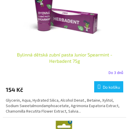
ů
o
d
u
k
t
ů
Bylinná dětská zubní pasta Junior Spearmint -
Herbadent 75g
Do 3 dnů
Do košíku
154 Kč
Glycerin, Aqua, Hydrated Silica, Alcohol Denat., Betaine, Xylitol,
Sodium Sweetalmondamphoacetate, Agrimonia Eupatoria Extract,
Chamomilla Recutita Flower Extract, Salvia...