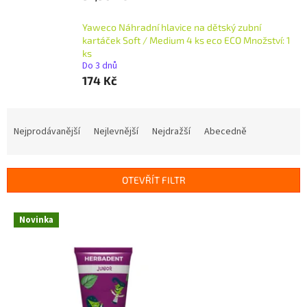
Yaweco Náhradní hlavice na dětský zubní
kartáček Soft / Medium 4 ks eco ECO Množství: 1
ks
Do 3 dnů
174 Kč
Ř
a
Nejprodávanější
Nejlevnější
Nejdražší
Abecedně
z
e
n
OTEVŘÍT FILTR
í
p
V
r
Novinka
ý
o
p
d
i
u
s
k
p
t
r