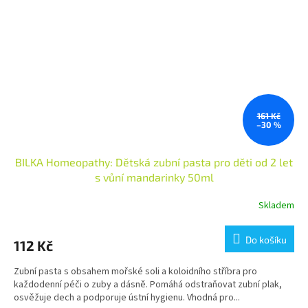
161 Kč
–30 %
BILKA Homeopathy: Dětská zubní pasta pro děti od 2 let
s vůní mandarinky 50ml
Skladem
Průměrné
hodnocení
produktu
Do košíku
112 Kč
je
5,0
Zubní pasta s obsahem mořské soli a koloidního stříbra pro
z
každodenní péči o zuby a dásně. Pomáhá odstraňovat zubní plak,
5
osvěžuje dech a podporuje ústní hygienu. Vhodná pro...
hvězdiček.