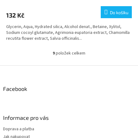
Do košíku
132 Kč
Glycerin, Aqua, Hydrated silica, Alcohol denat., Betaine, Xylitol,
Sodium cocoyl glutamate, Agrimonia eupatoria extract, Chamomilla
recutita flower extract, Salvia officinalis...
9
položek celkem
O
v
l
Z
á
á
d
p
a
a
Facebook
c
t
í
í
p
r
v
Informace pro vás
k
y
Doprava a platba
v
Jak nakupovat
ý