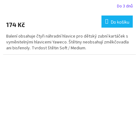
Do 3 dnů
Do košíku
174 Kč
Balení obsahuje čtyři náhradní hlavice pro dětský zubní kartáček s
vyměnitelnými hlavicemi Yaweco. Štětiny neobsahují změkčovadla
ani bisfenoly. Tvrdost štětin Soft / Medium.