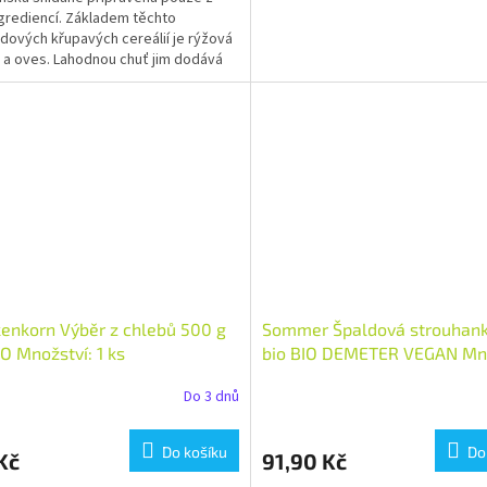
ngrediencí. Základem těchto
dových křupavých cereálií je rýžová
a oves. Lahodnou chuť jim dodává
datlový sirup a...
enkorn Výběr z chlebů 500 g
Sommer Špaldová strouhan
IO Množství: 1 ks
bio BIO DEMETER VEGAN Mno
1 ks
Do 3 dnů
Do košíku
Do
Kč
91,90 Kč