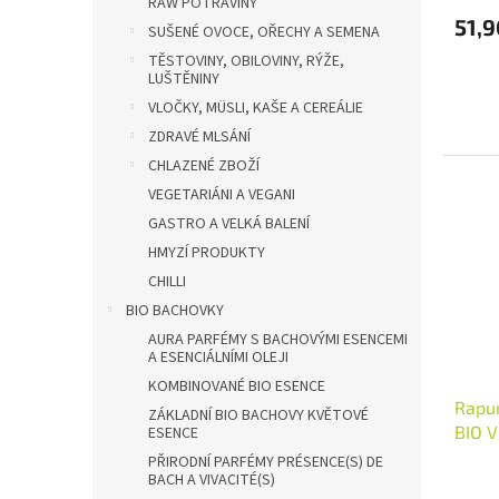
RAW POTRAVINY
51,9
SUŠENÉ OVOCE, OŘECHY A SEMENA
TĚSTOVINY, OBILOVINY, RÝŽE,
LUŠTĚNINY
VLOČKY, MÜSLI, KAŠE A CEREÁLIE
ZDRAVÉ MLSÁNÍ
CHLAZENÉ ZBOŽÍ
VEGETARIÁNI A VEGANI
GASTRO A VELKÁ BALENÍ
HMYZÍ PRODUKTY
CHILLI
BIO BACHOVKY
AURA PARFÉMY S BACHOVÝMI ESENCEMI
A ESENCIÁLNÍMI OLEJI
KOMBINOVANÉ BIO ESENCE
Rapun
ZÁKLADNÍ BIO BACHOVY KVĚTOVÉ
BIO V
ESENCE
PŘIRODNÍ PARFÉMY PRÉSENCE(S) DE
BACH A VIVACITÉ(S)