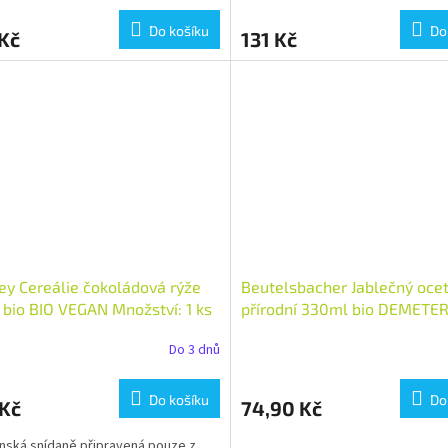
Do košíku
Do
Kč
131 Kč
y Cereálie čokoládová rýže
Beutelsbacher Jablečný oce
 bio BIO VEGAN Množství: 1 ks
přírodní 330ml bio DEMETE
VEGAN Množství: 1 ks
Do 3 dnů
Do košíku
Do
 Kč
74,90 Kč
ská snídaně připravená pouze z