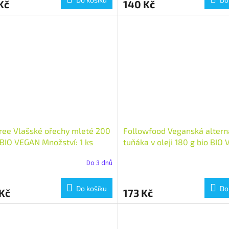
Kč
140 Kč
ee Vlašské ořechy mleté 200
Followfood Veganská altern
 BIO VEGAN Množství: 1 ks
tuňáka v oleji 180 g bio BIO
Množství: 1 ks
Do 3 dnů
Průměrné
hodnocení
produktu
Do košíku
Do
Kč
173 Kč
je
2,0
z
5