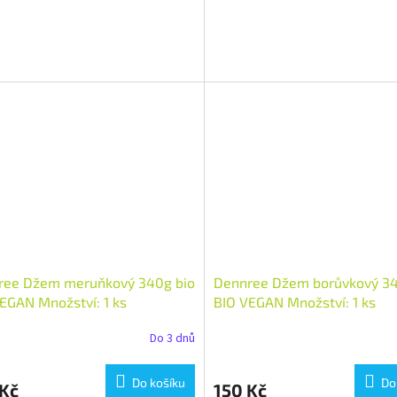
ree Džem meruňkový 340g bio
Dennree Džem borůvkový 34
EGAN Množství: 1 ks
BIO VEGAN Množství: 1 ks
Do 3 dnů
Do košíku
Do
 Kč
150 Kč