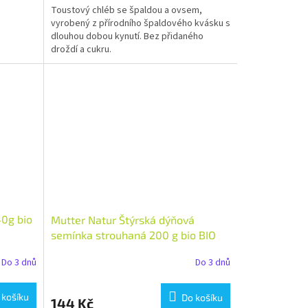
Toustový chléb se špaldou a ovsem,
vyrobený z přírodního špaldového kvásku s
dlouhou dobou kynutí. Bez přidaného
droždí a cukru.
0g bio
Mutter Natur Štýrská dýňová
semínka strouhaná 200 g bio BIO
VEGAN Množství: 1 ks
Do 3 dnů
Do 3 dnů
 košíku
Do košíku
144 Kč