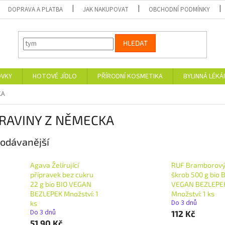
DOPRAVA A PLATBA
JAK NAKUPOVAT
OBCHODNÍ PODMÍNKY
HLEDAT
OVKY
HOTOVÉ JÍDLO
PŘÍRODNÍ KOSMETIKA
BYLINNÁ LÉK
KA
RAVINY Z NĚMECKA
odávanější
Agava Želírující
RUF Bramborov
přípravek bez cukru
škrob 500 g bio 
22 g bio BIO VEGAN
VEGAN BEZLEPE
BEZLEPEK Množství: 1
Množství: 1 ks
Do 3 dnů
ks
Do 3 dnů
112 Kč
51,90 Kč