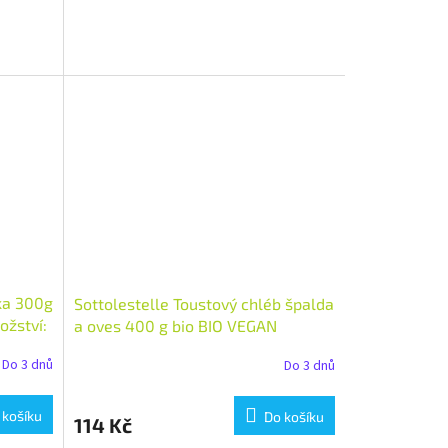
ka 300g
Sottolestelle Toustový chléb špalda
žství:
a oves 400 g bio BIO VEGAN
Množství: 1 ks
Do 3 dnů
Do 3 dnů
 košíku
Do košíku
114 Kč