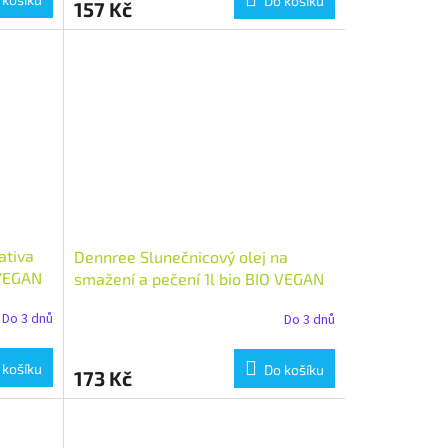
Do košíku
157 Kč
ativa
Dennree Slunečnicový olej na
 VEGAN
smažení a pečení 1l bio BIO VEGAN
Množství: 1 ks
Do 3 dnů
Do 3 dnů
 košíku
Do košíku
173 Kč