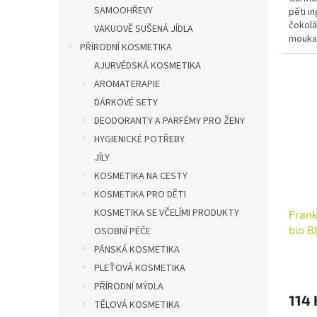
SAMOOHŘEVY
pěti i
čokolá
VAKUOVĚ SUŠENÁ JÍDLA
mouka 
PŘÍRODNÍ KOSMETIKA
kakao, 
AJURVÉDSKÁ KOSMETIKA
AROMATERAPIE
DÁRKOVÉ SETY
DEODORANTY A PARFÉMY PRO ŽENY
HYGIENICKÉ POTŘEBY
JÍLY
KOSMETIKA NA CESTY
KOSMETIKA PRO DĚTI
KOSMETIKA SE VČELÍMI PRODUKTY
Frank
bio B
OSOBNÍ PÉČE
PÁNSKÁ KOSMETIKA
PLEŤOVÁ KOSMETIKA
PŘÍRODNÍ MÝDLA
114 
TĚLOVÁ KOSMETIKA