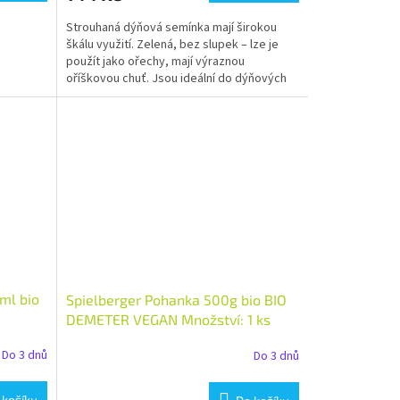
Strouhaná dýňová semínka mají širokou
škálu využití. Zelená, bez slupek – lze je
použít jako ořechy, mají výraznou
oříškovou chuť. Jsou ideální do dýňových
koláčů, sušenek...
ml bio
Spielberger Pohanka 500g bio BIO
DEMETER VEGAN Množství: 1 ks
Do 3 dnů
Do 3 dnů
 košíku