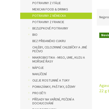
n
POTRAVINY Z ITÁLIE
e
MEXICAN FOOD & DRINKS
Ř
l
POTRAVINY Z NĚMECKA
a
Nejpro
z
POTRAVINY Z FRANCIE
e
BEZLEPKOVÉ POTRAVINY
V
n
BIO
Novi
ý
í
BEZ PŘIDANÉHO CUKRU
p
p
CHLÉBY, CELOZRNNÉ CHLEBÍČKY A JINÉ
i
r
PEČIVO
s
o
MAKROBIOTIKA - MISO, UME, KUZU A
p
d
MOŘSKÉ ŘASY
r
u
NÁPOJE
o
k
NAKLÍČENÍ
d
t
u
OLEJE ROSTLINNÉ A TUKY
ů
Agava
k
POMAZÁNKY, PAŠTIKY, DŽEMY
22 g 
t
PRO DĚTI
Množs
ů
PŘÍSADY NA VAŘENÍ, PEČENÍ A
DOCHUCOVÁNÍ