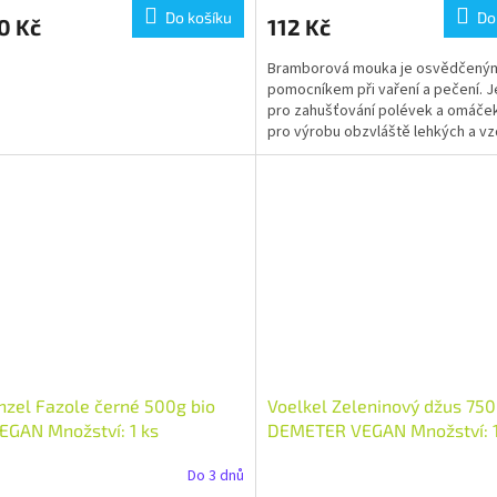
Do košíku
Do
0 Kč
112 Kč
Bramborová mouka je osvědčený
pomocníkem při vaření a pečení. Je
pro zahušťování polévek a omáče
pro výrobu obzvláště lehkých a v
pečiv. Bramborová mouka...
zel Fazole černé 500g bio
Voelkel Zeleninový džus 750
EGAN Množství: 1 ks
DEMETER VEGAN Množství: 1
Do 3 dnů