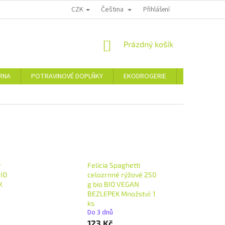
CZK
Čeština
PODMÍNKY OCHRANY OSOBNÍCH ÚDAJŮ
MOJE OBJEDNÁVKA
Přihlášení
VRÁCE
NÁKUPNÍ
Prázdný košík
KOŠÍK
ÁRNA
POTRAVINOVÉ DOPLŇKY
EKODROGERIE
ŠPERKY
ý
Felicia Spaghetti
BIO
celozrnné rýžové 250
K
g bio BIO VEGAN
BEZLEPEK Množství: 1
ks
Do 3 dnů
123 Kč