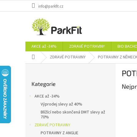
Přejít
info@parkfit.cz
na
obsah
AKCE až -34%
ZDRAVÉ POTRAVINY
BIO BACH
Domů
ZDRAVÉ POTRAVINY
POTRAVINY Z NĚMEC
P
POT
o
Přeskočit
s
Kategorie
kategorie
Nejpr
t
r
AKCE až -34%
a
Výprodej slevy až 40%
n
Blížící nebo skončená DMT slevy až
n
70%
í
ZDRAVÉ POTRAVINY
p
POTRAVINY Z ANGLIE
a