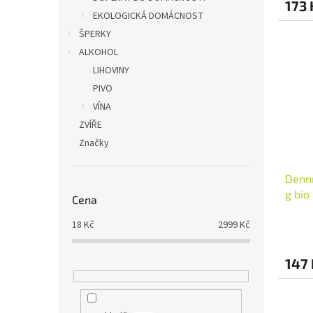
173 
EKOLOGICKÁ DOMÁCNOST
ŠPERKY
ALKOHOL
LIHOVINY
PIVO
VÍNA
ZVÍŘE
Značky
Dennr
g bio
Cena
18
Kč
2999
Kč
147 