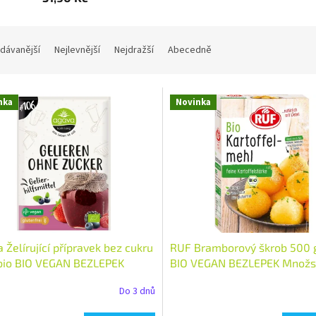
dávanější
Nejlevnější
Nejdražší
Abecedně
nka
Novinka
 Želírující přípravek bez cukru
RUF Bramborový škrob 500 g
bio BIO VEGAN BEZLEPEK
BIO VEGAN BEZLEPEK Množstv
tví: 1 ks
Do 3 dnů