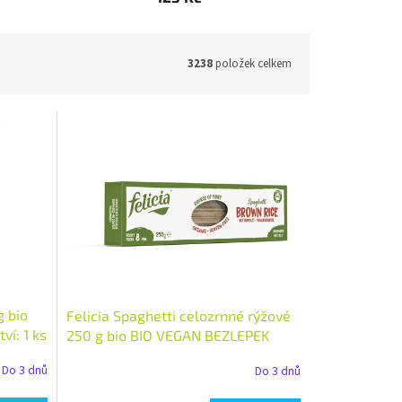
3238
položek celkem
 bio
Felicia Spaghetti celozrnné rýžové
í: 1 ks
250 g bio BIO VEGAN BEZLEPEK
Množství: 1 ks
Do 3 dnů
Do 3 dnů