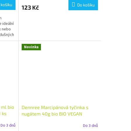
 košíku
Do košíku
123 Kč
m
 ideální
k nebo
zdušných
Novinka
 ml bio
Dennree Marcipánová tyčinka s
 ks
nugátem 40g bio BIO VEGAN
Množství: 1 ks
Do 3 dnů
Do 3 dnů