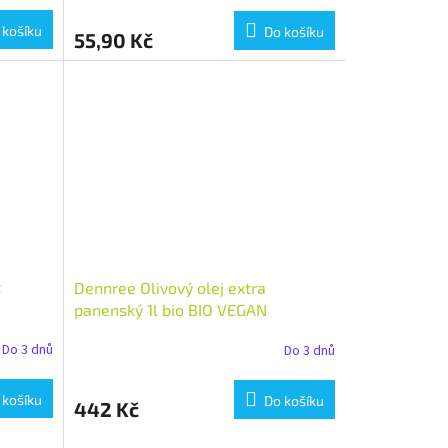
 košíku
Do košíku
55,90 Kč
t
Dennree Olivový olej extra
R
panenský 1l bio BIO VEGAN
Množství: 1 ks
Do 3 dnů
Do 3 dnů
 košíku
Do košíku
442 Kč