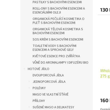
PASTILKY S BACHOVÝMI ESENCEMI
ROLL-ONY S BACHOVÝMI ESENCEMI A
130 
ESENCIÁLNÍMI OLEJI
ORGANICKÁ PEČUJÍCÍ KOSMETIKA O
PLEŤ S BACHOVÝMI ESENCEMI
ORGANICKÁ TĚLOVÁ KOSMETIKA S
BACHOVÝMI ESENCEMI
SOS KRÉM S BACHOVÝMI ESENCEMI
TOALETNÍ VODY S BACHOVÝMI
ESENCEMI A SPRCHOVÉ GELY
KVĚTOVÉ ESENCE PRO ZVÍŘÁTKA
VŮNĚ DO AROMALAMPY I DIFUZÉRU BIO
HOTOVÉ JÍDLO
Whole
DVOUPORCOVÁ JÍDLA
275 g
JEDNOPORCOVÁ JÍDLA
POLÉVKY
MASO VE VLASTNÍ ŠŤÁVĚ
160
PŘÍLOHY
SUŠENÉ MASO A DELIKATESY
Gurmán