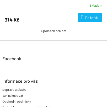
Skladem
Do košíku
314 Kč
1
položek celkem
O
v
l
Z
á
á
d
p
a
a
Facebook
c
t
í
í
p
r
v
Informace pro vás
k
y
Doprava a platba
v
Jak nakupovat
ý
p
Obchodní podmínky
i