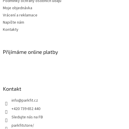
Podmínky ochrany osobních údajů
s
Moje objednávka
u
Vrácení a reklamace
Napište nám
Kontakty
Přijímáme online platby
Kontakt
info
@
parkfit.cz
+420 739 652 440
Sledujte nás na FB
parkfitstore/