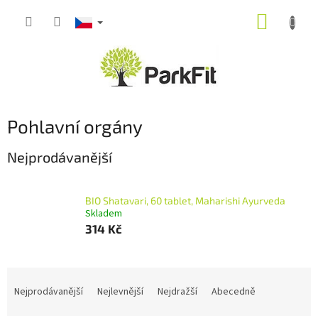
Přejít
NÁKUP
na
obsah
KOŠÍK
Pohlavní orgány
Nejprodávanější
BIO Shatavari, 60 tablet, Maharishi Ayurveda
Skladem
314 Kč
Ř
a
Nejprodávanější
Nejlevnější
Nejdražší
Abecedně
z