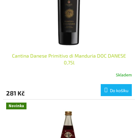
o
d
u
k
t
ů
Cantina Danese Primitivo di Manduria DOC DANESE
0,75l
Skladem
Do košíku
281 Kč
Novinka