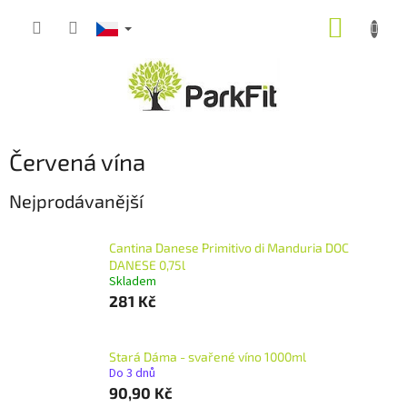
Přejít
NÁKUP
na
obsah
KOŠÍK
Červená vína
Nejprodávanější
Cantina Danese Primitivo di Manduria DOC
DANESE 0,75l
Skladem
281 Kč
Stará Dáma - svařené víno 1000ml
Do 3 dnů
90,90 Kč