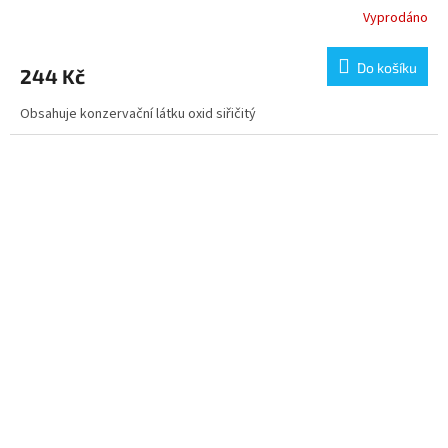
Vyprodáno
Do košíku
244 Kč
Obsahuje konzervační látku oxid siřičitý