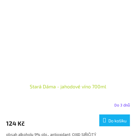
Stará Dáma - jahodové víno 700ml
Do 3 dnů
Do košíku
124 Kč
obsah alkoholu 9% obj., antioxidant: OXID SIŘIČITÝ