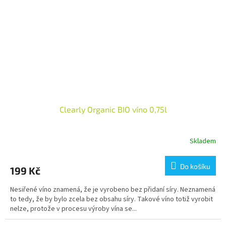
Clearly Organic BIO víno 0,75l
Skladem
Průměrné
hodnocení
produktu
Do košíku
199 Kč
je
3,8
Nesiřené víno znamená, že je vyrobeno bez přidaní síry. Neznamená
z
to tedy, že by bylo zcela bez obsahu síry. Takové víno totiž vyrobit
5
nelze, protože v procesu výroby vína se...
hvězdiček.