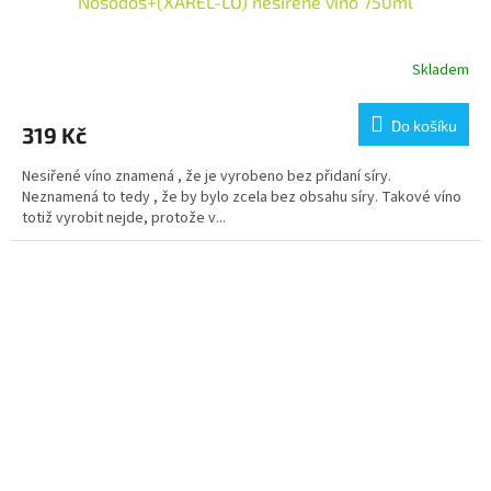
Nosodos+(XAREL-LO) nesířené víno 750ml
Skladem
Průměrné
hodnocení
produktu
Do košíku
319 Kč
je
3,8
Nesiřené víno znamená , že je vyrobeno bez přidaní síry.
z
Neznamená to tedy , že by bylo zcela bez obsahu síry. Takové víno
5
totiž vyrobit nejde, protože v...
hvězdiček.