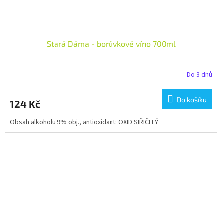
Stará Dáma - borůvkové víno 700ml
Do 3 dnů
Do košíku
124 Kč
Obsah alkoholu 9% obj., antioxidant: OXID SIŘIČITÝ