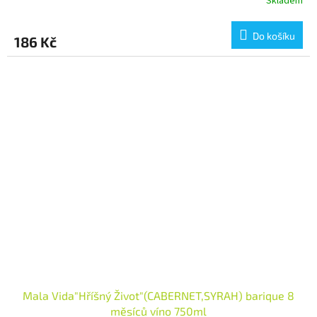
Skladem
Do košíku
186 Kč
Mala Vida"Hříšný Život"(CABERNET,SYRAH) barique 8
měsíců víno 750ml