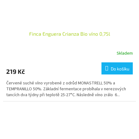
Finca Enguera Crianza Bio víno 0,75l
Skladem
Průměrné
hodnocení
produktu
Do košíku
219 Kč
je
3,5
Červené suché víno vyrobené z odrůd MONASTRELL 50% a
z
TEMPRANILLO 50%. Základní fermentace probíhala v nerezových
5
tancích dva týdny při teplotě 25-27°C. Následně víno zrálo 6...
hvězdiček.