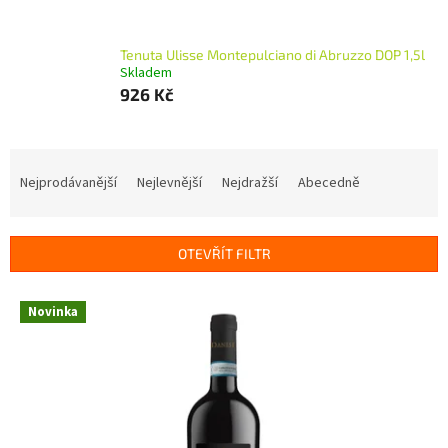
Tenuta Ulisse Montepulciano di Abruzzo DOP 1,5l
Skladem
926 Kč
Ř
a
Nejprodávanější
Nejlevnější
Nejdražší
Abecedně
z
e
n
OTEVŘÍT FILTR
í
p
V
r
Novinka
ý
o
p
d
i
u
s
k
p
t
r
ů