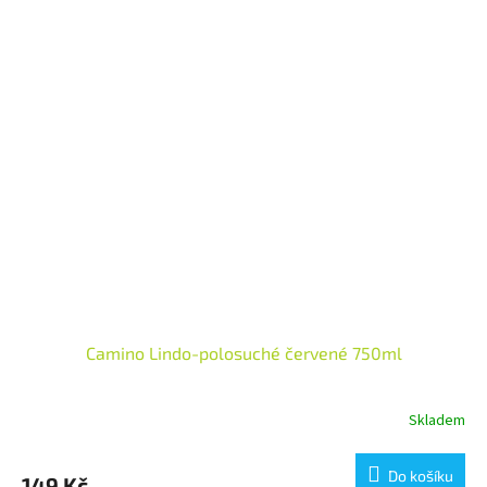
Camino Lindo-polosuché červené 750ml
Skladem
Průměrné
hodnocení
produktu
Do košíku
149 Kč
je