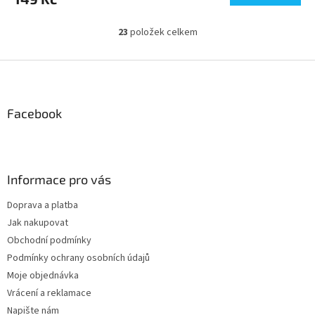
2,8
z
23
položek celkem
O
5
v
hvězdiček.
l
Z
á
á
d
p
a
a
Facebook
c
t
í
í
p
r
v
Informace pro vás
k
y
Doprava a platba
v
Jak nakupovat
ý
p
Obchodní podmínky
i
Podmínky ochrany osobních údajů
s
Moje objednávka
u
Vrácení a reklamace
Napište nám