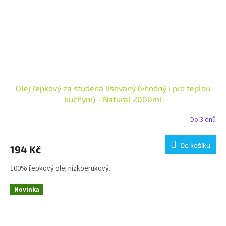
Olej řepkový za studena lisovaný (vhodný i pro teplou
kuchyni) - Natural 2000ml
Do 3 dnů
Do košíku
194 Kč
100% řepkový olej nízkoerukový.
Novinka