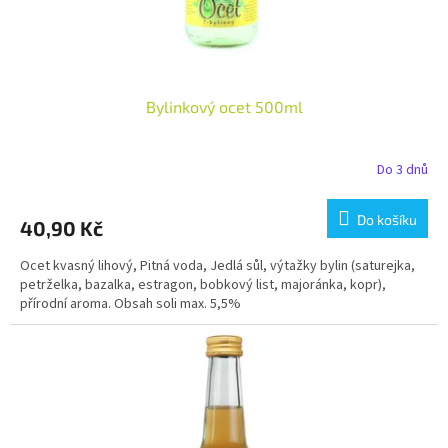
t
ů
Bylinkový ocet 500ml
Do 3 dnů
Do košíku
40,90 Kč
Ocet kvasný lihový, Pitná voda, Jedlá sůl, výtažky bylin (saturejka,
petrželka, bazalka, estragon, bobkový list, majoránka, kopr),
přírodní aroma. Obsah soli max. 5,5%