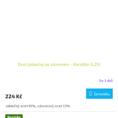
Ocet jablečný se zázvorem - KarotKin 0,25l
Do 3 dnů
Do košíku
224 Kč
Jablečný ocet 85%, zázvorový ocet 15%.
Novinka