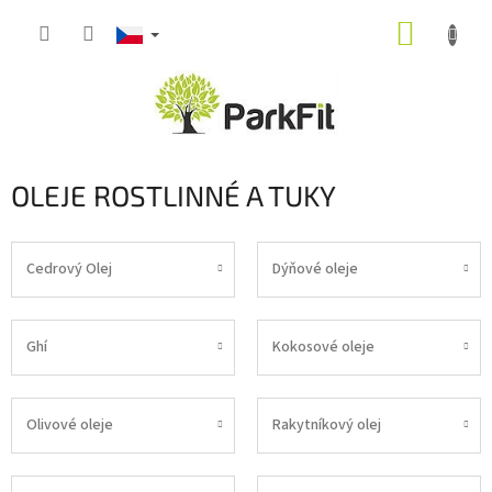
Přejít
NÁKUP
na
obsah
KOŠÍK
OLEJE ROSTLINNÉ A TUKY
Cedrový Olej
Dýňové oleje
Ghí
Kokosové oleje
Olivové oleje
Rakytníkový olej