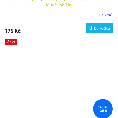
Množství: 1 ks
Do 3 dnů
Do košíku
175 Kč
Akce
543 Kč
–26 %