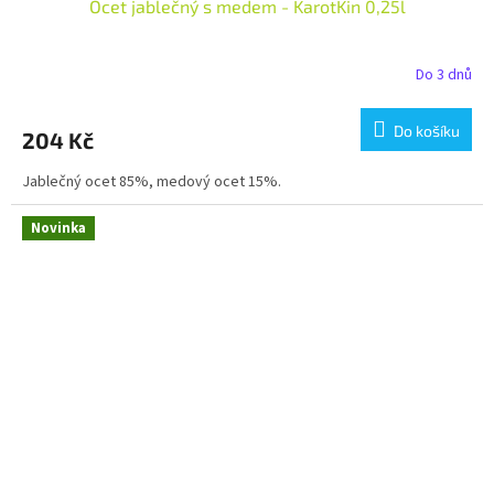
Ocet jablečný s medem - KarotKin 0,25l
Do 3 dnů
Do košíku
204 Kč
Jablečný ocet 85%, medový ocet 15%.
Novinka