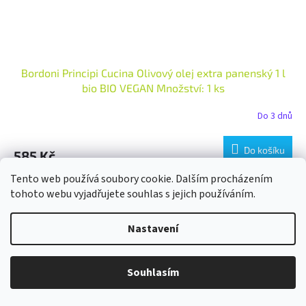
Bordoni Principi Cucina Olivový olej extra panenský 1 l
bio BIO VEGAN Množství: 1 ks
Do 3 dnů
Do košíku
585 Kč
Tento web používá soubory cookie. Dalším procházením
Prvotřídní kvalita. Získává se přímo z oliv výhradně mechanickými
tohoto webu vyjadřujete souhlas s jejich používáním.
postupy. Nejuniverzálnější olej pro všechny typy vaření, od
studených pokrmů až po smažení při 190 °C. Klasika,...
Nastavení
Novinka
Souhlasím