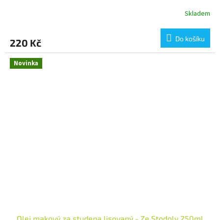
Skladem
Do košíku
220 Kč
Novinka
Olej makový za studena lisovaný - Ze Stodoly 250ml