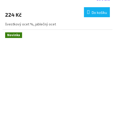
Do košíku
224 Kč
švestkový ocet %, jablečný ocet
Novinka