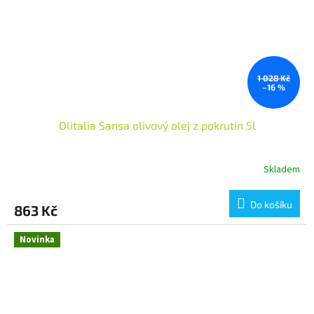
1 028 Kč
–16 %
Olitalia Sansa olivový olej z pokrutin 5l
Skladem
Do košíku
863 Kč
Novinka