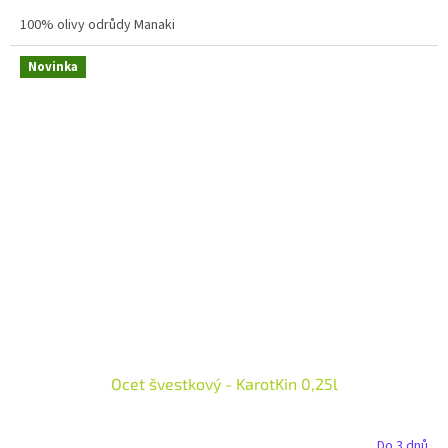
100% olivy odrůdy Manaki
Novinka
Ocet švestkový - KarotKin 0,25l
Do 3 dnů