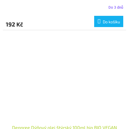
Do 3 dnů
Do košíku
192 Kč
Dennree Dýňový olej štýrský 100ml bio BIO VEGAN