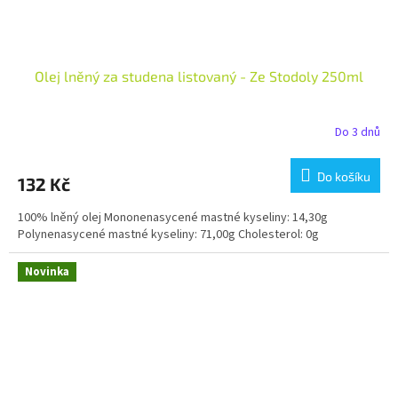
Olej lněný za studena listovaný - Ze Stodoly 250ml
Do 3 dnů
Do košíku
132 Kč
100% lněný olej Mononenasycené mastné kyseliny: 14,30g
Polynenasycené mastné kyseliny: 71,00g Cholesterol: 0g
Novinka