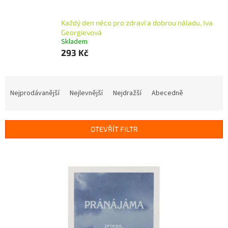
Každý den něco pro zdraví a dobrou náladu, Iva
Georgievová
Skladem
293 Kč
Ř
a
Nejprodávanější
Nejlevnější
Nejdražší
Abecedně
z
e
n
OTEVŘÍT FILTR
í
p
V
r
ý
o
p
d
i
u
s
k
p
t
r
ů