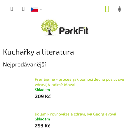
Přejít
NÁKUP
na
obsah
KOŠÍK
Kuchařky a literatura
Nejprodávanější
Pránájáma - proces, jak pomocí dechu posílit své
zdraví, Vladimír Mazal
Skladem
209 Kč
Jídlem k rovnováze a zdraví, Iva Georgievová
Skladem
293 Kč