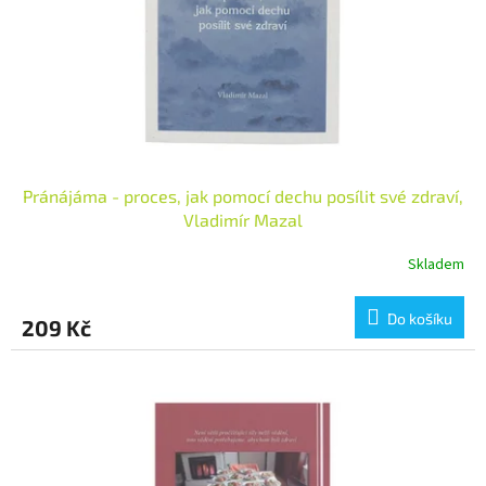
o
d
u
k
t
ů
Pránájáma - proces, jak pomocí dechu posílit své zdraví,
Vladimír Mazal
Skladem
Do košíku
209 Kč