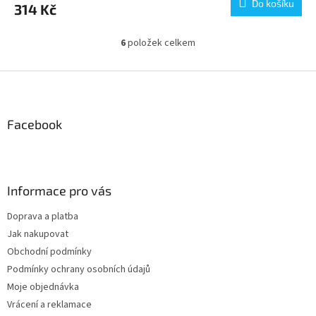
Do košíku
314 Kč
6
položek celkem
O
v
l
Z
á
á
d
p
a
a
Facebook
c
t
í
í
p
r
v
Informace pro vás
k
y
Doprava a platba
v
Jak nakupovat
ý
p
Obchodní podmínky
i
Podmínky ochrany osobních údajů
s
Moje objednávka
u
Vrácení a reklamace