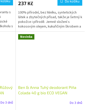
 košíku
Do košíku
237 Kč
orantu s
100% přírodní, bez hliníku, syntetických
i
látek a zbytečných přísad, takže je šetrný k
yzické
pokožce i přírodě. Jemné složení s
alkoholu s
kokosovým olejem, kukuřičným škrobem a
jedlou sodou...
Novinka
 Růžový
Ben & Anna Tuhý deodorant Piña
GAN
Colada 40 g bio ECO VEGAN
Do 3 dnů
Do 3 dnů