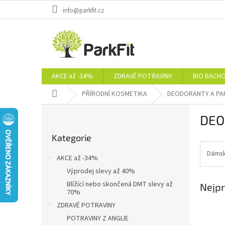
Přejít
info@parkfit.cz
na
obsah
AKCE až -34%
ZDRAVÉ POTRAVINY
BIO BACH
Domů
PŘÍRODNÍ KOSMETIKA
DEODORANTY A PA
P
DEO
o
Přeskočit
s
Kategorie
kategorie
t
r
Dámsk
AKCE až -34%
a
Výprodej slevy až 40%
n
Blížící nebo skončená DMT slevy až
Nejpr
n
70%
í
ZDRAVÉ POTRAVINY
p
POTRAVINY Z ANGLIE
a