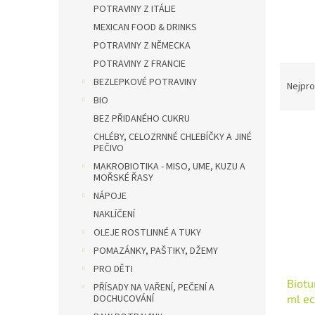
n
POTRAVINY Z ITÁLIE
e
MEXICAN FOOD & DRINKS
l
POTRAVINY Z NĚMECKA
POTRAVINY Z FRANCIE
Ř
BEZLEPKOVÉ POTRAVINY
a
Nejpro
z
BIO
e
BEZ PŘIDANÉHO CUKRU
V
n
CHLÉBY, CELOZRNNÉ CHLEBÍČKY A JINÉ
ý
í
PEČIVO
p
p
MAKROBIOTIKA - MISO, UME, KUZU A
i
r
MOŘSKÉ ŘASY
s
o
NÁPOJE
p
d
NAKLÍČENÍ
r
u
OLEJE ROSTLINNÉ A TUKY
o
k
POMAZÁNKY, PAŠTIKY, DŽEMY
d
t
u
PRO DĚTI
ů
Biotu
k
PŘÍSADY NA VAŘENÍ, PEČENÍ A
ml e
DOCHUCOVÁNÍ
t