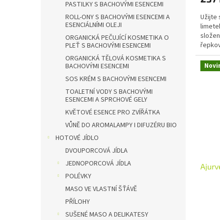
PASTILKY S BACHOVÝMI ESENCEMI
ROLL-ONY S BACHOVÝMI ESENCEMI A
Užijte
ESENCIÁLNÍMI OLEJI
limete
složen
ORGANICKÁ PEČUJÍCÍ KOSMETIKA O
řepko
PLEŤ S BACHOVÝMI ESENCEMI
vyhovu
ORGANICKÁ TĚLOVÁ KOSMETIKA S
BACHOVÝMI ESENCEMI
Novi
SOS KRÉM S BACHOVÝMI ESENCEMI
TOALETNÍ VODY S BACHOVÝMI
ESENCEMI A SPRCHOVÉ GELY
KVĚTOVÉ ESENCE PRO ZVÍŘÁTKA
VŮNĚ DO AROMALAMPY I DIFUZÉRU BIO
HOTOVÉ JÍDLO
DVOUPORCOVÁ JÍDLA
JEDNOPORCOVÁ JÍDLA
Ajurv
POLÉVKY
MASO VE VLASTNÍ ŠŤÁVĚ
PŘÍLOHY
SUŠENÉ MASO A DELIKATESY