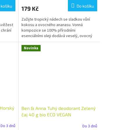
 košíku
Do košíku
179 Kč
%
Zažijte tropický nádech se sladkou vůní
 svěžest
kokosu a ovocného ananasu. Vonná
 chrání
kompozice se 100% přírodními
esenciálními oleji dodává veselý, ovocný
pocit svěžesti. Jedlá soda chrání...
Novinka
 Horský
Ben & Anna Tuhý deodorant Zelený
čaj 40 g bio ECO VEGAN
Do 3 dnů
Do 3 dnů