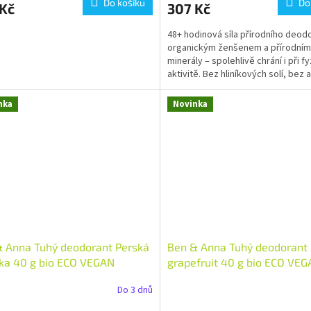
Do košíku
Do
 Kč
307 Kč
48+ hodinová síla přírodního deod
organickým ženšenem a přírodním
minerály – spolehlivě chrání i při f
aktivitě. Bez hliníkových solí, bez 
bio...
nka
Novinka
 Anna Tuhý deodorant Perská
Ben & Anna Tuhý deodorant
ka 40 g bio ECO VEGAN
grapefruit 40 g bio ECO VE
Do 3 dnů