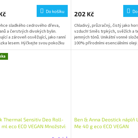
Do košíku
Do
Kč
202 Kč
ehce sladkého cedrového dřeva,
Chladivý, průzračný, čistý jako ho
nanů a čerstvých divokých bylin.
vzduch! Směs trpkých, svěžích a t
jící a zároveň osvěžující, jako ranní
jemných tónů. Unikátní vonné slože
zka lesem. Hýčkejte svou pokožku
100% přírodními esenciálními oleji
ným bambuckým...
osvěžující svěžest...
nka
k Thermal Sensitiv Deo Roll-
Ben & Anna Deostick náplň 
 ml eco ECO VEGAN Množství:
Me 40 g eco ECO VEGAN