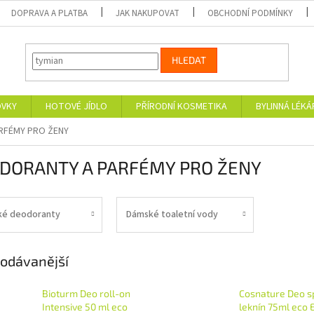
DOPRAVA A PLATBA
JAK NAKUPOVAT
OBCHODNÍ PODMÍNKY
HLEDAT
OVKY
HOTOVÉ JÍDLO
PŘÍRODNÍ KOSMETIKA
BYLINNÁ LÉK
RFÉMY PRO ŽENY
DORANTY A PARFÉMY PRO ŽENY
é deodoranty
Dámské toaletní vody
odávanější
Bioturm Deo roll-on
Cosnature Deo s
Intensive 50 ml eco
leknín 75ml eco 