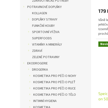
ZDRAVOTNICKÉ POTŘEBY
POTRAVINOVÉ DOPLŇKY
179 
KOLLAGEN
DOPLŇKY STRAVY
Vůně l
jehlič
FUNKČNÍ HOUBY
Uzemňu
SPORTOVNÍ VÝŽIVA
prochá
výživ
SUPERFOODS
Novi
VITAMÍNY A MINERÁLY
ZDRAVÍ
ZELENÉ POTRAVINY
EKODROGERIE
DROGERKA
KOSMETIKA PRO PÉČI O NOHY
KOSMETIKA PRO PÉČI O PLEŤ
KOSMETIKA PRO PÉČI O RUCE
Speic
KOSMETIKA PRO PÉČI O TĚLO
on 50
INTIMNÍ HYGIENA
1 ks
KOSMETIKA