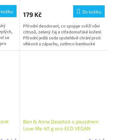
 košíku
Do košíku
179 Kč
rský
Přírodní deodorant, co spojuje svěží vůni
eplých,
citrusů, zelený čaj a středomořské koření.
ní se
Přírodní jedlá soda spolehlivě chrání proti
 pro
vlhkosti a zápachu, zatímco bambucké
máslo a...
Love
Ben & Anna Deostick s pouzdrem
Love Me 40 g eco ECO VEGAN