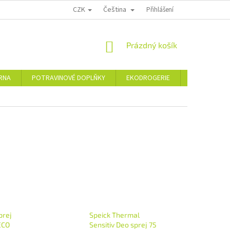
CZK
Čeština
PODMÍNKY OCHRANY OSOBNÍCH ÚDAJŮ
MOJE OBJEDNÁVKA
Přihlášení
VRÁCE
NÁKUPNÍ
Prázdný košík
KOŠÍK
ÁRNA
POTRAVINOVÉ DOPLŇKY
EKODROGERIE
ŠPERKY
prej
Speick Thermal
ECO
Sensitiv Deo sprej 75