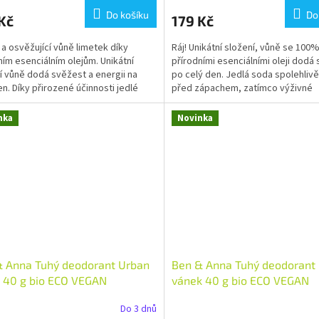
Do košíku
Do
Kč
179 Kč
 a osvěžující vůně limetek díky
Ráj! Unikátní složení, vůně se 100
ním esenciálním olejům. Unikátní
přírodními esenciálními oleji dodá
í vůně dodá svěžest a energii na
po celý den. Jedlá soda spolehlivě
en. Díky přirozené účinnosti jedlé
před zápachem, zatímco výživné
te...
bambucké máslo a...
nka
Novinka
& Anna Tuhý deodorant Urban
Ben & Anna Tuhý deodorant
 40 g bio ECO VEGAN
vánek 40 g bio ECO VEGAN
Do 3 dnů