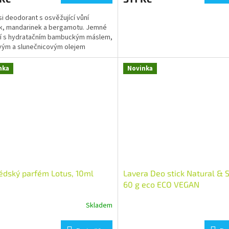
 si deodorant s osvěžující vůní
k, mandarinek a bergamotu. Jemné
í s hydratačním bambuckým máslem,
vým a slunečnicovým olejem
je potřebám citlivé...
nka
Novinka
édský parfém Lotus, 10ml
Lavera Deo stick Natural & 
60 g eco ECO VEGAN
Skladem