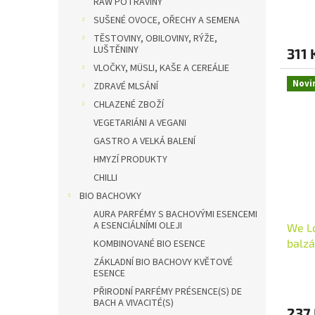
ů
RAW POTRAVINY
SUŠENÉ OVOCE, OŘECHY A SEMENA
TĚSTOVINY, OBILOVINY, RÝŽE,
LUŠTĚNINY
311 
VLOČKY, MÜSLI, KAŠE A CEREÁLIE
Novi
ZDRAVÉ MLSÁNÍ
CHLAZENÉ ZBOŽÍ
VEGETARIÁNI A VEGANI
GASTRO A VELKÁ BALENÍ
HMYZÍ PRODUKTY
CHILLI
BIO BACHOVKY
AURA PARFÉMY S BACHOVÝMI ESENCEMI
A ESENCIÁLNÍMI OLEJI
We Lo
balzá
KOMBINOVANÉ BIO ESENCE
VEGA
ZÁKLADNÍ BIO BACHOVY KVĚTOVÉ
ESENCE
PŘIRODNÍ PARFÉMY PRÉSENCE(S) DE
BACH A VIVACITÉ(S)
237