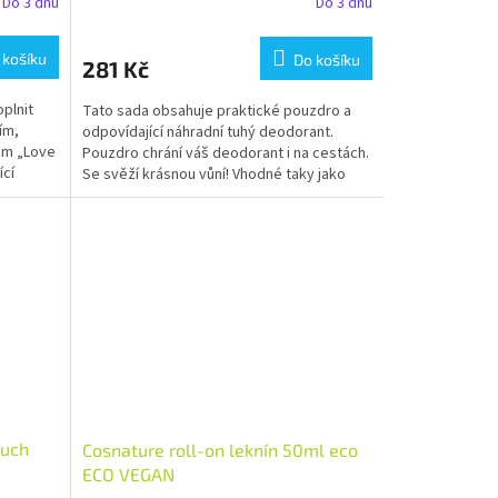
Do 3 dnů
Do 3 dnů
 košíku
Do košíku
281 Kč
plnit
Tato sada obsahuje praktické pouzdro a
ím,
odpovídající náhradní tuhý deodorant.
em „Love
Pouzdro chrání váš deodorant i na cestách.
ící
Se svěží krásnou vůní! Vhodné taky jako
dárek.
ouch
Cosnature roll-on leknín 50ml eco
ECO VEGAN