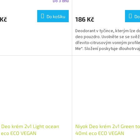
Do 3 dnů
Do košíku
Do
 Kč
186 Kč
Deodorant v tyčince, kterým lze do
deo pouzdro. Uvolněte se se svěž
dřevito-citrusovým vonným profil
Me“. Složení poskytuje dlouhotrvaj
ochranu proti pocení.
 Deo krém 2v1 Light ocean
Niyok Deo krém 2v1 Green t
 eco ECO VEGAN
40ml eco ECO VEGAN