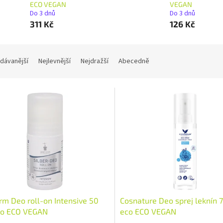
ECO VEGAN
VEGAN
Do 3 dnů
Do 3 dnů
311 Kč
126 Kč
dávanější
Nejlevnější
Nejdražší
Abecedně
rm Deo roll-on Intensive 50
Cosnature Deo sprej leknín 
co ECO VEGAN
eco ECO VEGAN