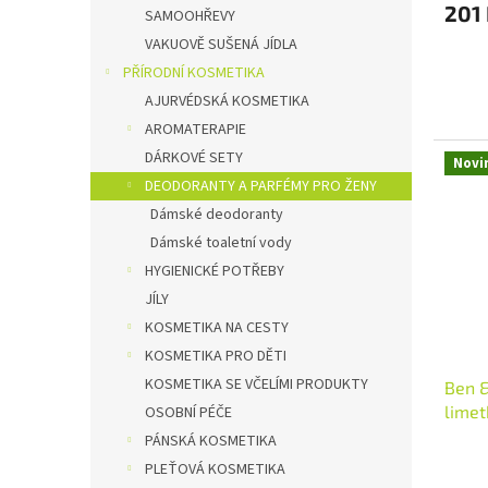
201
SAMOOHŘEVY
VAKUOVĚ SUŠENÁ JÍDLA
PŘÍRODNÍ KOSMETIKA
AJURVÉDSKÁ KOSMETIKA
AROMATERAPIE
DÁRKOVÉ SETY
Novi
DEODORANTY A PARFÉMY PRO ŽENY
Dámské deodoranty
Dámské toaletní vody
HYGIENICKÉ POTŘEBY
JÍLY
KOSMETIKA NA CESTY
KOSMETIKA PRO DĚTI
KOSMETIKA SE VČELÍMI PRODUKTY
Ben &
limet
OSOBNÍ PÉČE
PÁNSKÁ KOSMETIKA
PLEŤOVÁ KOSMETIKA