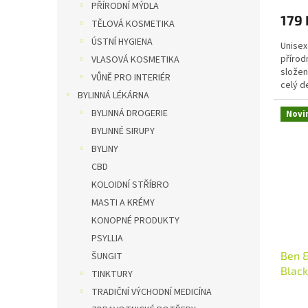
PŘÍRODNÍ MÝDLA
179 
TĚLOVÁ KOSMETIKA
ÚSTNÍ HYGIENA
Unisex
přírod
VLASOVÁ KOSMETIKA
složen
VŮNĚ PRO INTERIÉR
celý d
BYLINNÁ LÉKÁRNA
sody js
BYLINNÁ DROGERIE
Novi
BYLINNÉ SIRUPY
BYLINY
CBD
KOLOIDNÍ STŘÍBRO
MASTI A KRÉMY
KONOPNÉ PRODUKTY
PSYLLIA
Ben 
ŠUNGIT
Black
TINKTURY
TRADIČNÍ VÝCHODNÍ MEDICÍNA