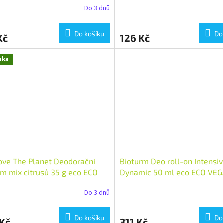
Do 3 dnů
Do košíku
Do
Kč
126 Kč
nka
ve The Planet Deodorační
Bioturm Deo roll-on Intensi
m mix citrusů 35 g eco ECO
Dynamic 50 ml eco ECO VE
N
Do 3 dnů
Do košíku
Do
 Kč
311 Kč