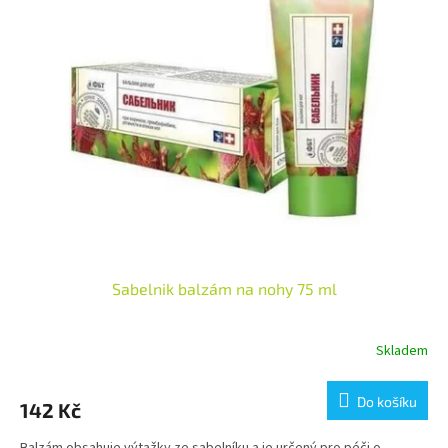
Sabelnik balzám na nohy 75 ml
Skladem
Do košíku
142 Kč
Balzám obsahuje výtažky ze sabelníku a je určený pro péči o