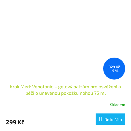
329 Kč
–9 %
Krok Med: Venotonic – gelový balzám pro osvěžení a
péči o unavenou pokožku nohou 75 ml
Skladem
Do košíku
299 Kč