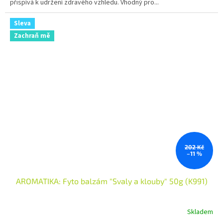
přispívá k udržení zdravého vzhledu. Vhodný pro...
Sleva
Zachraň mě
202 Kč
–11 %
AROMATIKA: Fyto balzám "Svaly a klouby" 50g (K991)
Skladem