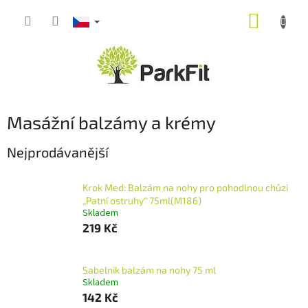
Přejít
NÁKUP
na
obsah
KOŠÍK
Masážní balzámy a krémy
Nejprodávanější
Krok Med: Balzám na nohy pro pohodlnou chůzi
„Patní ostruhy“ 75ml(M186)
Skladem
219 Kč
Sabelnik balzám na nohy 75 ml
Skladem
142 Kč