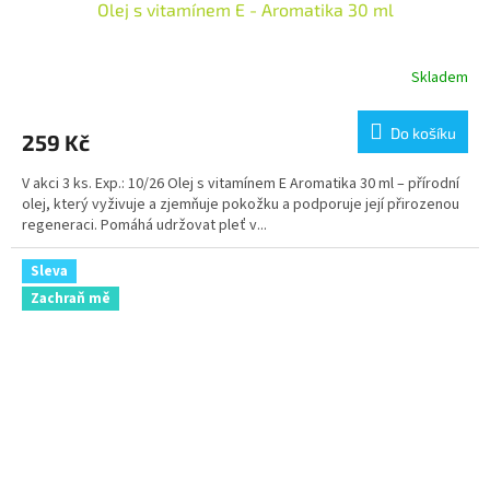
Olej s vitamínem E - Aromatika 30 ml
Skladem
Do košíku
259 Kč
V akci 3 ks. Exp.: 10/26 Olej s vitamínem E Aromatika 30 ml – přírodní
olej, který vyživuje a zjemňuje pokožku a podporuje její přirozenou
regeneraci. Pomáhá udržovat pleť v...
Sleva
Zachraň mě