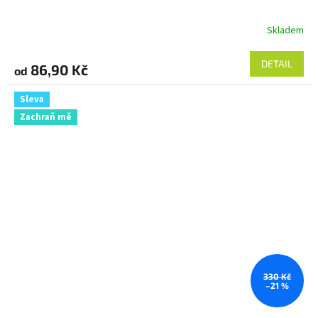
Skladem
DETAIL
86,90 Kč
od
Sleva
Zachraň mě
330 Kč
–21 %