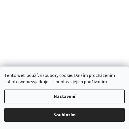
Bylinný balzám na modřiny a pohmožděniny, Aromatika
Tento web používá soubory cookie. Dalším procházením
50g
tohoto webu vyjadřujete souhlas s jejich používáním.
Skladem
Nastavení
Do košíku
192 Kč
Souhlasím
Balzám pomáhá odstraňovat otoky, záněty a modřiny. Podporuje
rychlejší regeneraci tkání, posiluje stěny cév a kapilár, urychluje
resorpci hematomů a má zklidňující účinek.