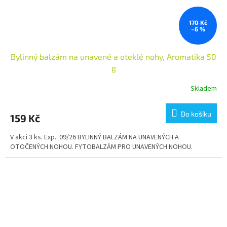
170 Kč
–6 %
Bylinný balzám na unavené a oteklé nohy, Aromatika 50
g
Skladem
Průměrné
hodnocení
produktu
Do košíku
159 Kč
je
5,0
V akci 3 ks. Exp.: 09/26 BYLINNÝ BALZÁM NA UNAVENÝCH A
z
OTOČENÝCH NOHOU. FYTOBALZÁM PRO UNAVENÝCH NOHOU.
5
hvězdiček.