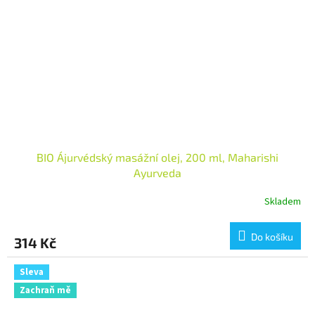
BIO Ájurvédský masážní olej, 200 ml, Maharishi
Ayurveda
Skladem
Do košíku
314 Kč
Sleva
Zachraň mě