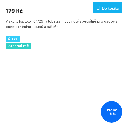
Do košíku
179 Kč
V akci 1 ks. Exp.: 04/26 Fytobalzám vyvinutý speciálně pro osoby s
onemocněními kloubů a páteře.
Sleva
Zachraň mě
192 Kč
–6 %