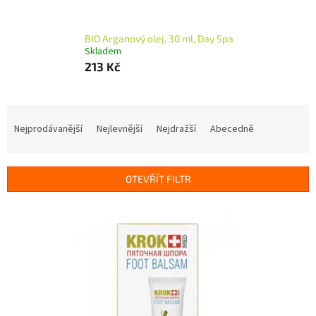
BIO Arganový olej, 30 ml, Day Spa
Skladem
213 Kč
Ř
a
Nejprodávanější
Nejlevnější
Nejdražší
Abecedně
z
e
n
OTEVŘÍT FILTR
í
p
V
r
ý
o
p
d
i
u
s
k
p
t
r
ů