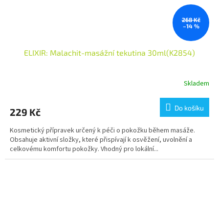
268 Kč
–14 %
ELIXIR: Malachit-masážní tekutina 30ml(K2854)
Skladem
Do košíku
229 Kč
Kosmetický přípravek určený k péči o pokožku během masáže.
Obsahuje aktivní složky, které přispívají k osvěžení, uvolnění a
celkovému komfortu pokožky. Vhodný pro lokální...