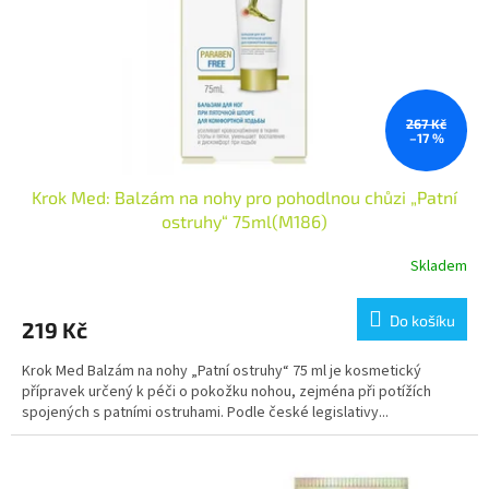
o
d
u
k
t
ů
267 Kč
–17 %
Krok Med: Balzám na nohy pro pohodlnou chůzi „Patní
ostruhy“ 75ml(M186)
Skladem
Do košíku
219 Kč
Krok Med Balzám na nohy „Patní ostruhy“ 75 ml je kosmetický
přípravek určený k péči o pokožku nohou, zejména při potížích
spojených s patními ostruhami. Podle české legislativy...