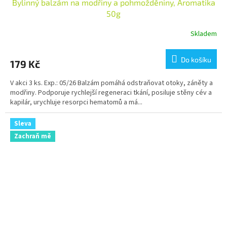
Bylinný balzám na modřiny a pohmožděniny, Aromatika
50g
Skladem
Do košíku
179 Kč
V akci 3 ks. Exp.: 05/26 Balzám pomáhá odstraňovat otoky, záněty a
modřiny. Podporuje rychlejší regeneraci tkání, posiluje stěny cév a
kapilár, urychluje resorpci hematomů a má...
Sleva
Zachraň mě