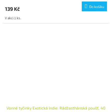
Do košíku
139 Kč
V akci 1 ks.
Vonné tyčinky Exotická Indie: Rádžasthánská poušť, 40