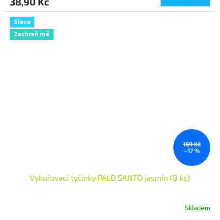
38,90 Kč
Sleva
Zachraň mě
169 Kč
–17 %
Vykuřovací tyčinky PALO SANTO jasmín (8 ks)
Skladem