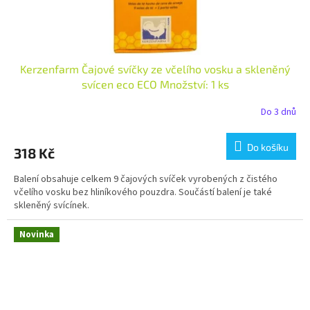
Kerzenfarm Čajové svíčky ze včelího vosku a skleněný
svícen eco ECO Množství: 1 ks
Do 3 dnů
Do košíku
318 Kč
Balení obsahuje celkem 9 čajových svíček vyrobených z čistého
včelího vosku bez hliníkového pouzdra. Součástí balení je také
skleněný svícínek.
Novinka