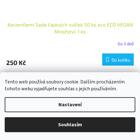
Kerzenfarm Sada čajových svíček 50 ks eco ECO VEGAN
Množství: 1 ks
Do 3 dnů
Do košíku
250 Kč
Čajové svíčky v hliníkovém pouzdře. Balení obsahuje 50 ks čajových
svíček. Jsou vyrobeny ze 100% palmového vosku, obnovitelné
Tento web používá soubory cookie. Dalším procházením
rostlinné suroviny. Palmový vosk se...
tohoto webu vyjadřujete souhlas s jejich používáním.
Nastavení
Souhlasím