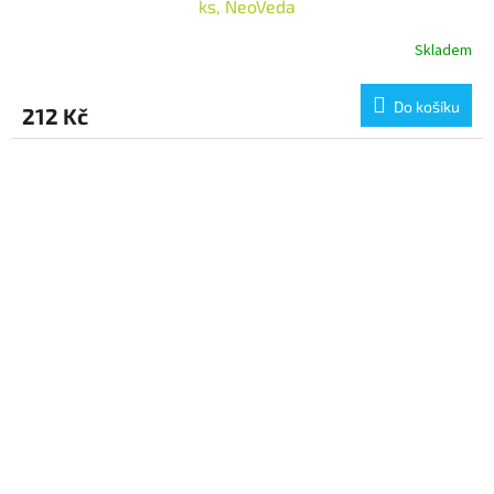
ks, NeoVeda
Skladem
Do košíku
212 Kč