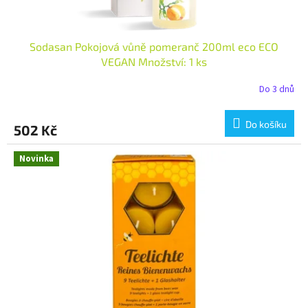
Sodasan Pokojová vůně pomeranč 200ml eco ECO
VEGAN Množství: 1 ks
Do 3 dnů
Do košíku
502 Kč
Novinka