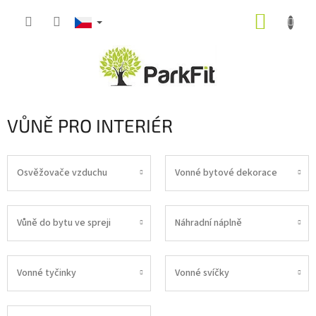
Přejít
NÁKUP
na
obsah
KOŠÍK
VŮNĚ PRO INTERIÉR
Osvěžovače vzduchu
Vonné bytové dekorace
Vůně do bytu ve spreji
Náhradní náplně
Vonné tyčinky
Vonné svíčky