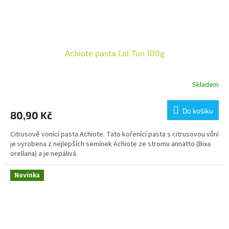
Achiote pasta Lol Tun 100g
Skladem
Do košíku
80,90 Kč
Citrusově vonící pasta Achiote. Tato kořenící pasta s citrusovou vůní
je vyrobena z nejlepších semínek Achiote ze stromu annatto (Bixa
orellana) a je nepálivá.
Novinka