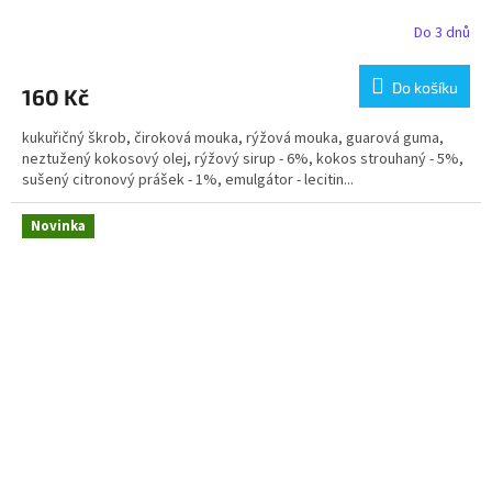
Do 3 dnů
Do košíku
160 Kč
kukuřičný škrob, čiroková mouka, rýžová mouka, guarová guma,
neztužený kokosový olej, rýžový sirup - 6%, kokos strouhaný - 5%,
sušený citronový prášek - 1%, emulgátor - lecitin...
Novinka