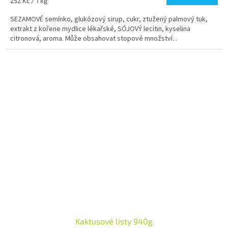
Měrná
252 Kč / 1 kg
cena:
SEZAMOVÉ semínko, glukózový sirup, cukr, ztužený palmový tuk,
extrakt z kořene mydlice lékařské, SÓJOVÝ lecitin, kyselina
citronová, aroma. Může obsahovat stopové množství...
Kaktusové listy 940g