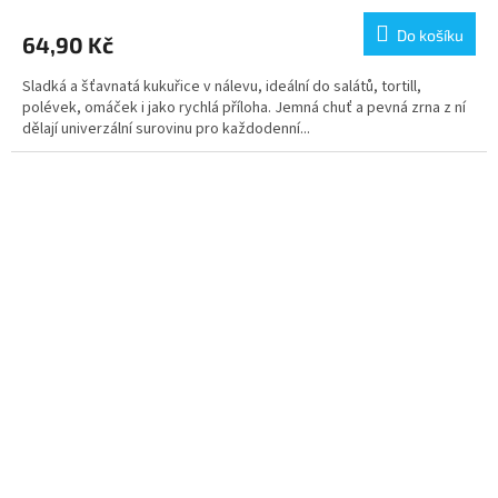
Do košíku
64,90 Kč
Sladká a šťavnatá kukuřice v nálevu, ideální do salátů, tortill,
polévek, omáček i jako rychlá příloha. Jemná chuť a pevná zrna z ní
dělají univerzální surovinu pro každodenní...