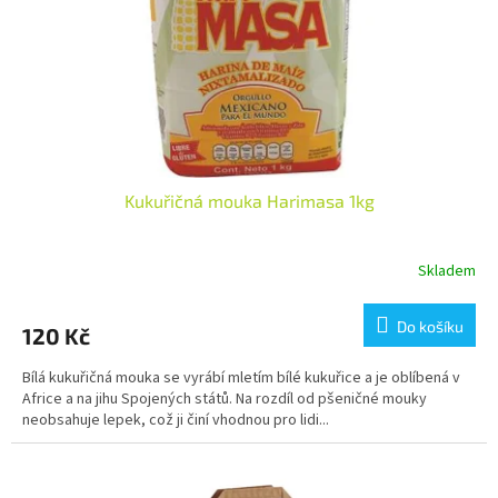
o
d
u
k
t
ů
Kukuřičná mouka Harimasa 1kg
Skladem
Průměrné
hodnocení
produktu
Do košíku
120 Kč
je
5,0
Bílá kukuřičná mouka se vyrábí mletím bílé kukuřice a je oblíbená v
z
Africe a na jihu Spojených států. Na rozdíl od pšeničné mouky
5
neobsahuje lepek, což ji činí vhodnou pro lidi...
hvězdiček.