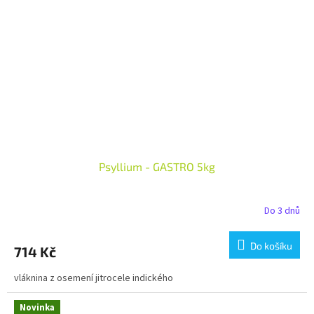
Psyllium - GASTRO 5kg
Do 3 dnů
Do košíku
714 Kč
vláknina z osemení jitrocele indického
Novinka