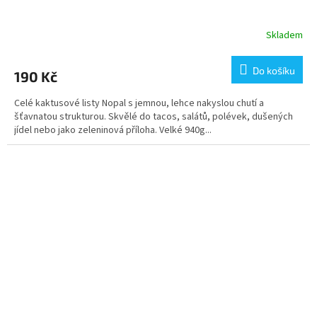
Skladem
Do košíku
190 Kč
Celé kaktusové listy Nopal s jemnou, lehce nakyslou chutí a
šťavnatou strukturou. Skvělé do tacos, salátů, polévek, dušených
jídel nebo jako zeleninová příloha. Velké 940g...