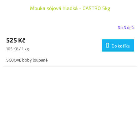
Mouka sójová hladká - GASTRO 5kg
Do 3 dnů
525 Kč
Do košíku
Měrná
105 Kč / 1 kg
cena:
SÓJOVÉ boby loupané