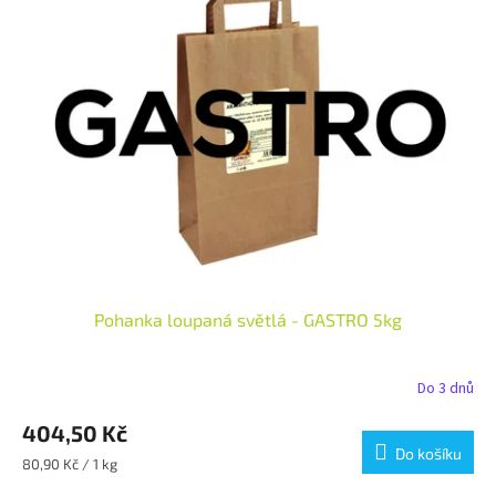
Pohanka loupaná světlá - GASTRO 5kg
Do 3 dnů
404,50 Kč
Do košíku
Měrná
80,90 Kč / 1 kg
cena: