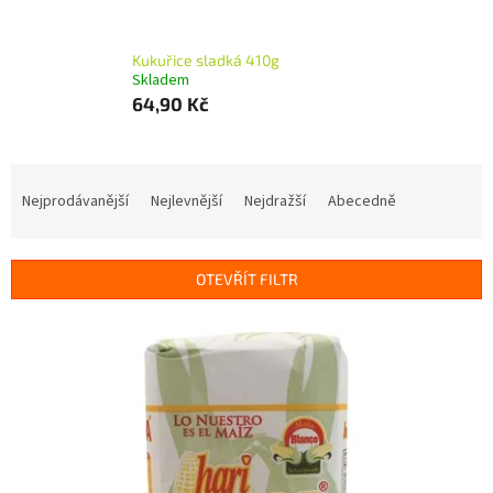
Kukuřice sladká 410g
Skladem
64,90 Kč
Ř
a
Nejprodávanější
Nejlevnější
Nejdražší
Abecedně
z
e
n
OTEVŘÍT FILTR
í
p
V
r
ý
o
p
d
i
u
s
k
p
t
r
ů