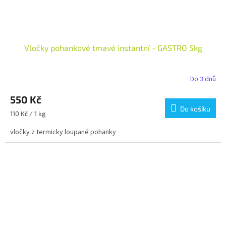
Vločky pohankové tmavé instantní - GASTRO 5kg
Do 3 dnů
550 Kč
Do košíku
Měrná
110 Kč / 1 kg
cena:
vločky z termicky loupané pohanky