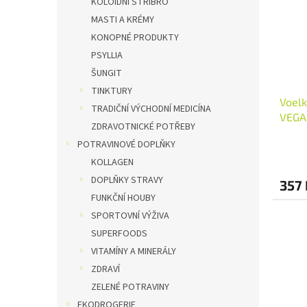
KOLOIDNÍ STŘÍBRO
MASTI A KRÉMY
KONOPNÉ PRODUKTY
PSYLLIA
ŠUNGIT
TINKTURY
Voelk
TRADIČNÍ VÝCHODNÍ MEDICÍNA
VEGAN
ZDRAVOTNICKÉ POTŘEBY
POTRAVINOVÉ DOPLŇKY
KOLLAGEN
DOPLŇKY STRAVY
357 
FUNKČNÍ HOUBY
SPORTOVNÍ VÝŽIVA
SUPERFOODS
VITAMÍNY A MINERÁLY
ZDRAVÍ
ZELENÉ POTRAVINY
EKODROGERIE