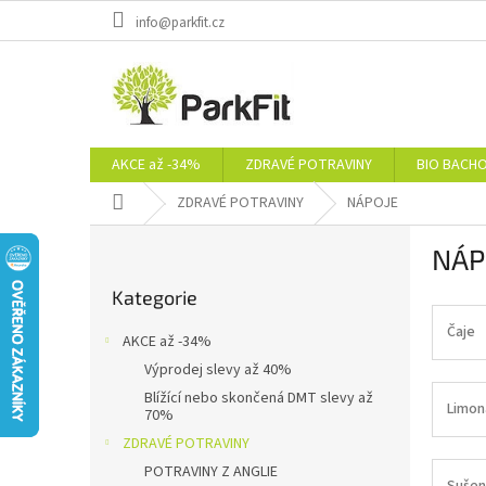
Přejít
info@parkfit.cz
na
obsah
AKCE až -34%
ZDRAVÉ POTRAVINY
BIO BACH
Domů
ZDRAVÉ POTRAVINY
NÁPOJE
P
NÁP
o
Přeskočit
s
Kategorie
kategorie
t
r
Čaje
AKCE až -34%
a
Výprodej slevy až 40%
n
Blížící nebo skončená DMT slevy až
n
Limon
70%
í
ZDRAVÉ POTRAVINY
p
POTRAVINY Z ANGLIE
a
Sušen