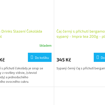
 Drinks Slazení Čokoláda
Čaj černý s příchutí bergamo
l
sypaný - Impra tea 200g - p
dóza
Skladem
Do košíku
Do
Kč
345 Kč
í s příchutí čokolády je sirup se
Sypaný černý čaj s příchutí berga
y z rostliny stévie, (steviol
idy) a jednoduchého
ního ovocného cukru.