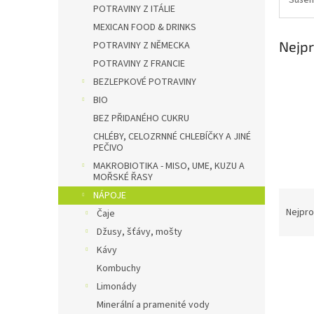
n
POTRAVINY Z ITÁLIE
e
MEXICAN FOOD & DRINKS
l
Nejpr
POTRAVINY Z NĚMECKA
POTRAVINY Z FRANCIE
BEZLEPKOVÉ POTRAVINY
BIO
BEZ PŘIDANÉHO CUKRU
CHLÉBY, CELOZRNNÉ CHLEBÍČKY A JINÉ
PEČIVO
MAKROBIOTIKA - MISO, UME, KUZU A
MOŘSKÉ ŘASY
Ř
NÁPOJE
a
Nejpro
Čaje
z
Džusy, šťávy, mošty
e
Kávy
V
n
Kombuchy
ý
í
p
Limonády
p
i
r
Minerální a pramenité vody