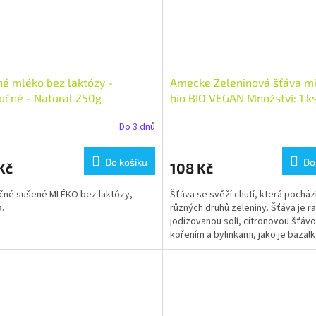
é mléko bez laktózy -
Amecke Zeleninová šťáva mix
učné - Natural 250g
bio BIO VEGAN Množství: 1 k
Do 3 dnů
Do košíku
Do
Kč
108 Kč
čné sušené MLÉKO bez laktózy,
Šťáva se svěží chutí, která pocház
a.
různých druhů zeleniny. Šťáva je r
jodizovanou solí, citronovou šťávo
kořením a bylinkami, jako je bazalk
petržel. Možná...