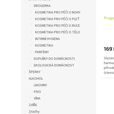
DROGERKA
KOSMETIKA PRO PÉČI O NOHY
Praga
KOSMETIKA PRO PÉČI O PLEŤ
KOSMETIKA PRO PÉČI O RUCE
KOSMETIKA PRO PÉČI O TĚLO
INTIMNÍ HYGIENA
KOSMETIKA
169 
PARFÉMY
Slazen
DOPLŇKY DO DOMÁCNOSTI
harmon
EKOLOGICKÁ DOMÁCNOST
přírod
ŠPERKY
(stevi
přírod
ALKOHOL
LIHOVINY
PIVO
VÍNA
ZVÍŘE
Značky