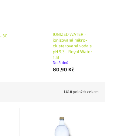
IONIZED WATER -
– 30
ionizovaná mikro-
clusterovaná voda s
pH 9,3 - Royal Water
1,5l
Do 3 dnů
80,90 Kč
1410
položek celkem