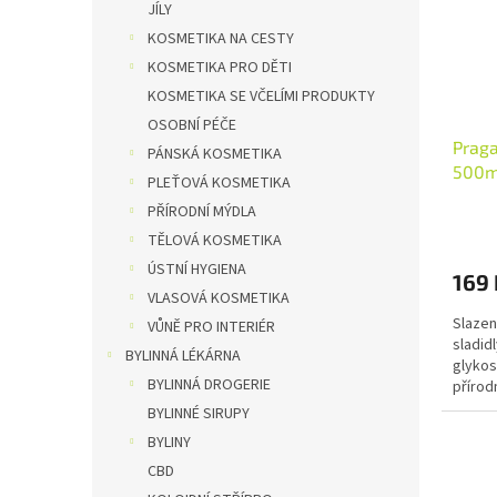
JÍLY
KOSMETIKA NA CESTY
KOSMETIKA PRO DĚTI
KOSMETIKA SE VČELÍMI PRODUKTY
OSOBNÍ PÉČE
Praga
PÁNSKÁ KOSMETIKA
500m
PLEŤOVÁ KOSMETIKA
PŘÍRODNÍ MÝDLA
TĚLOVÁ KOSMETIKA
ÚSTNÍ HYGIENA
169 
VLASOVÁ KOSMETIKA
Slazen
VŮNĚ PRO INTERIÉR
sladidl
BYLINNÁ LÉKÁRNA
glykos
BYLINNÁ DROGERIE
přírod
BYLINNÉ SIRUPY
BYLINY
CBD