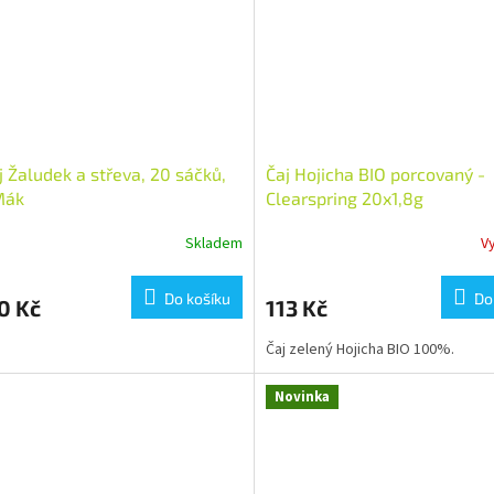
j Žaludek a střeva, 20 sáčků,
Čaj Hojicha BIO porcovaný -
Mák
Clearspring 20x1,8g
Skladem
V
Do košíku
Do
0 Kč
113 Kč
Čaj zelený Hojicha BIO 100%.
Novinka