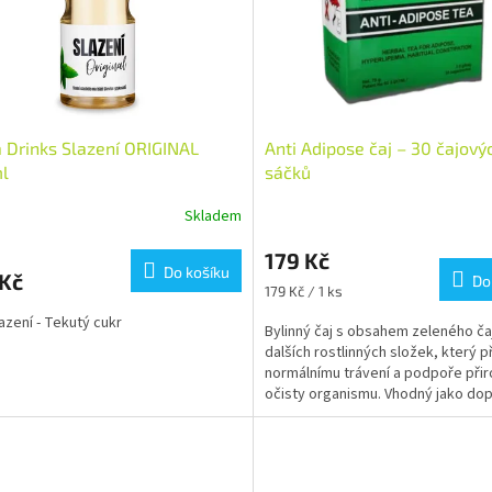
 Drinks Slazení ORIGINAL
Anti Adipose čaj – 30 čajový
l
sáčků
Skladem
rné
Průměrné
cení
hodnocení
179 Kč
ktu
produktu
Do košíku
 Kč
je
Do
Měrná
179 Kč / 1 ks
5,0
cena:
lazení - Tekutý cukr
z
Bylinný čaj s obsahem zeleného ča
5
dalších rostlinných složek, který p
ček.
hvězdiček.
normálnímu trávení a podpoře při
očisty organismu. Vhodný jako dop
zdravém...