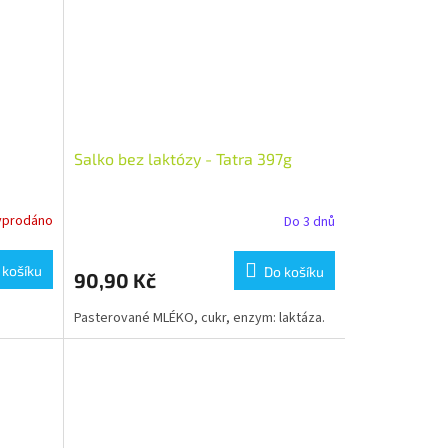
Salko bez laktózy - Tatra 397g
yprodáno
Do 3 dnů
 košíku
Do košíku
90,90 Kč
Pasterované MLÉKO, cukr, enzym: laktáza.