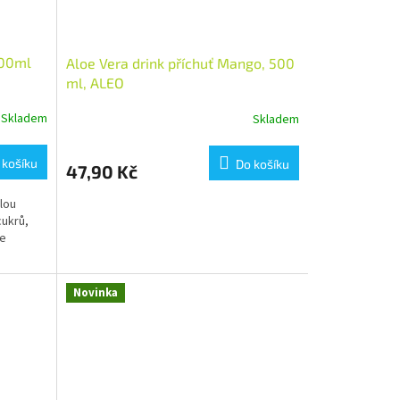
500ml
Aloe Vera drink příchuť Mango, 500
ml, ALEO
Skladem
Skladem
 košíku
Do košíku
47,90 Kč
lou
ukrů,
ie
Novinka