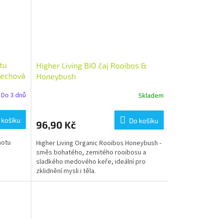
tu
Higher Living BIO čaj Rooibos &
lechová
Honeybush
Do 3 dnů
Skladem
 košíku
Do košíku
96,90 Kč
motu
Higher Living Organic Rooibos Honeybush -
směs bohatého, zemitého rooibosu a
sladkého medového keře, ideální pro
zklidnění mysli i těla.