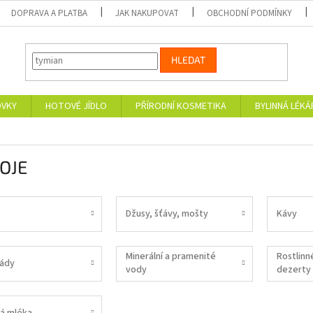
DOPRAVA A PLATBA
JAK NAKUPOVAT
OBCHODNÍ PODMÍNKY
HLEDAT
OVKY
HOTOVÉ JÍDLO
PŘÍRODNÍ KOSMETIKA
BYLINNÁ LÉK
OJE
Džusy, šťávy, mošty
Kávy
Minerální a pramenité
Rostlinn
ády
vody
dezerty
á mléka