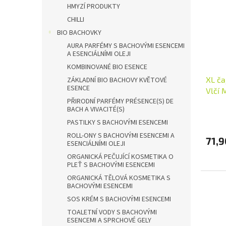
HMYZÍ PRODUKTY
CHILLI
BIO BACHOVKY
AURA PARFÉMY S BACHOVÝMI ESENCEMI
A ESENCIÁLNÍMI OLEJI
KOMBINOVANÉ BIO ESENCE
XL ča
ZÁKLADNÍ BIO BACHOVY KVĚTOVÉ
ESENCE
Vlčí 
PŘIRODNÍ PARFÉMY PRÉSENCE(S) DE
BACH A VIVACITÉ(S)
PASTILKY S BACHOVÝMI ESENCEMI
ROLL-ONY S BACHOVÝMI ESENCEMI A
71,9
ESENCIÁLNÍMI OLEJI
ORGANICKÁ PEČUJÍCÍ KOSMETIKA O
PLEŤ S BACHOVÝMI ESENCEMI
ORGANICKÁ TĚLOVÁ KOSMETIKA S
BACHOVÝMI ESENCEMI
SOS KRÉM S BACHOVÝMI ESENCEMI
TOALETNÍ VODY S BACHOVÝMI
ESENCEMI A SPRCHOVÉ GELY