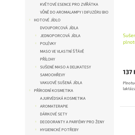
KVĚTOVÉ ESENCE PRO ZVÍŘÁTKA
VŮNĚ DO AROMALAMPY I DIFUZÉRU BIO
HOTOVÉ JÍDLO
DVOUPORCOVÁ JÍDLA
Sušen
JEDNOPORCOVÁ JÍDLA
plnot
POLÉVKY
MASO VE VLASTNÍ ŠŤÁVĚ
PŘÍLOHY
SUŠENÉ MASO A DELIKATESY
137 
SAMOOHŘEVY
VAKUOVĚ SUŠENÁ JÍDLA
Plnotu
laktáz
PŘÍRODNÍ KOSMETIKA
AJURVÉDSKÁ KOSMETIKA
AROMATERAPIE
DÁRKOVÉ SETY
DEODORANTY A PARFÉMY PRO ŽENY
HYGIENICKÉ POTŘEBY