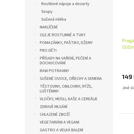
s
o
Rostlinné nápoje a dezerty
p
d
Sirupy
r
u
Sušená mléka
o
k
NAKLÍČENÍ
d
t
u
ů
OLEJE ROSTLINNÉ A TUKY
Praga
k
POMAZÁNKY, PAŠTIKY, DŽEMY
500m
t
PRO DĚTI
ů
PŘÍSADY NA VAŘENÍ, PEČENÍ A
Průmě
DOCHUCOVÁNÍ
hodno
RAW POTRAVINY
produ
149
je
SUŠENÉ OVOCE, OŘECHY A SEMENA
5,0
TĚSTOVINY, OBILOVINY, RÝŽE,
Jiné s
z
LUŠTĚNINY
5
VLOČKY, MÜSLI, KAŠE A CEREÁLIE
hvězdi
ZDRAVÉ MLSÁNÍ
CHLAZENÉ ZBOŽÍ
VEGETARIÁNI A VEGANI
GASTRO A VELKÁ BALENÍ