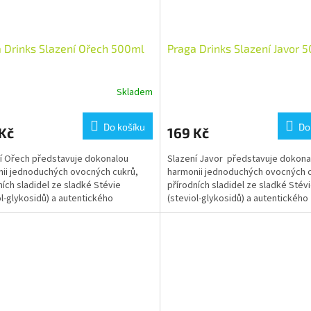
 Drinks Slazení Ořech 500ml
Praga Drinks Slazení Javor 
Skladem
Do košíku
Do
Kč
169 Kč
í Ořech představuje dokonalou
Slazení Javor představuje dokona
ii jednoduchých ovocných cukrů,
harmonii jednoduchých ovocných c
ních sladidel ze sladké Stévie
přírodních sladidel ze sladké Stév
ol-glykosidů) a autentického
(steviol-glykosidů) a autentického
ního aroma.
přírodního aroma.