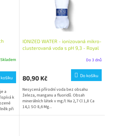
ch
IONIZED WATER - ionizovaná mikro-
clusterovaná voda s pH 9,3 - Royal
Water 1,5l
Skladem
Do 3 dnů
Do košíku
80,90 Kč
 košíku
Nesycená přírodní voda bez obsahu
je a
železa, manganu a fluoridů. Obsah
řispívá k
minerálních látek v mg/l: Na 2,7 Cl 1,8 Ca
rozené
14,1 SO 8,6 Mg...
lněk při