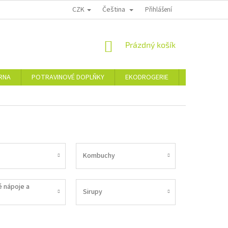
CZK
Čeština
PODMÍNKY OCHRANY OSOBNÍCH ÚDAJŮ
MOJE OBJEDNÁVKA
Přihlášení
VRÁCE
NÁKUPNÍ
Prázdný košík
KOŠÍK
ÁRNA
POTRAVINOVÉ DOPLŇKY
EKODROGERIE
ŠPERKY
Kombuchy
é nápoje a
Sirupy