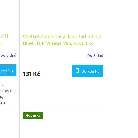
 1 l
Voelkel Zeleninový džus 750 ml bio
s
DEMETER VEGAN Množství: 1 ks
Do 3 dnů
Do 3 dnů
 košíku
Do košíku
131 Kč
í z
afinována
u,
a a
Novinka