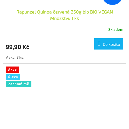
Rapunzel Quinoa červená 250g bio BIO VEGAN
Množství: 1 ks
Skladem
Do košíku
99,90 Kč
V akci 7 ks.
Akce
Sleva
Zachraň mě