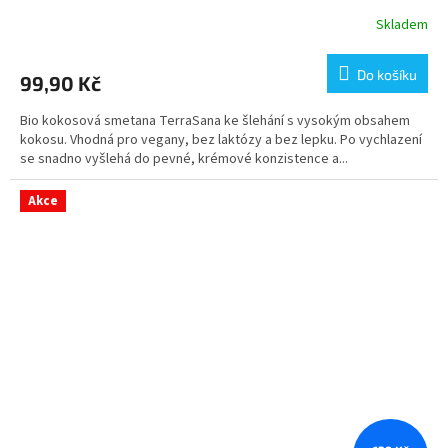
Skladem
Do košíku
99,90 Kč
Bio kokosová smetana TerraSana ke šlehání s vysokým obsahem
kokosu. Vhodná pro vegany, bez laktózy a bez lepku. Po vychlazení
se snadno vyšlehá do pevné, krémové konzistence a...
Akce