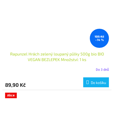
105 Kč
–14 %
Rapunzel Hrách zelený loupaný půlky 500g bio BIO
VEGAN BEZLEPEK Množství: 1 ks
Do 3 dnů
Do košíku
89,90 Kč
Akce