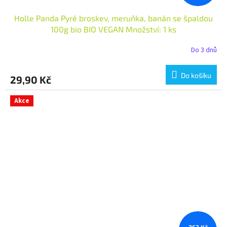
Holle Panda Pyré broskev, meruňka, banán se špaldou
100g bio BIO VEGAN Množství: 1 ks
Do 3 dnů
Do košíku
29,90 Kč
Akce
263 Kč