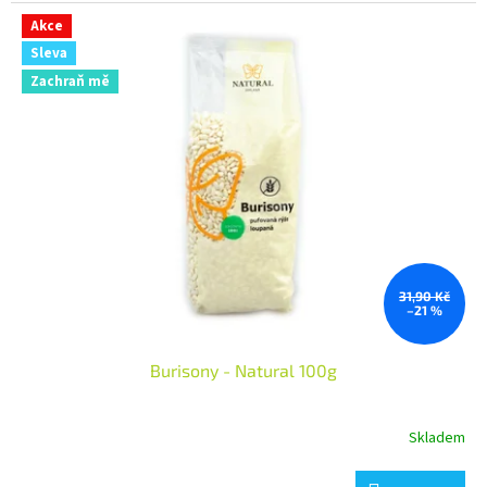
Akce
Sleva
Zachraň mě
31,90 Kč
–21 %
Burisony - Natural 100g
Skladem