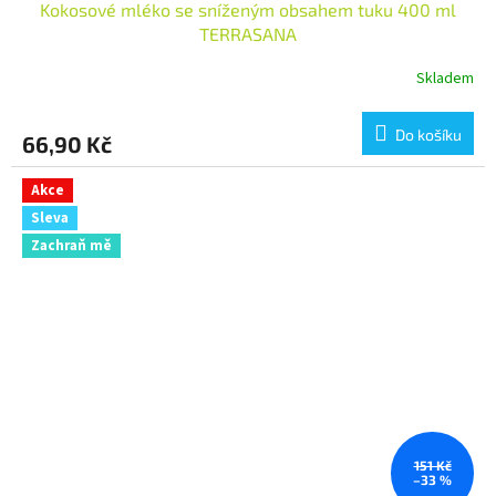
Kokosové mléko se sníženým obsahem tuku 400 ml
TERRASANA
Skladem
Do košíku
66,90 Kč
Akce
Sleva
Zachraň mě
151 Kč
–33 %