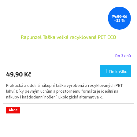
74,90 Kč
–33 %
Rapunzel Taška velká recyklovaná PET ECO
Do 3 dnů
Do košíku
49,90 Kč
Praktická a odolná nákupní taška vyrobená z recyklovaných PET
lahví. Díky pevným uchům a prostornému formátu je ideální na
nákupy i každodenní nošení. Ekologická alternativa k...
Akce