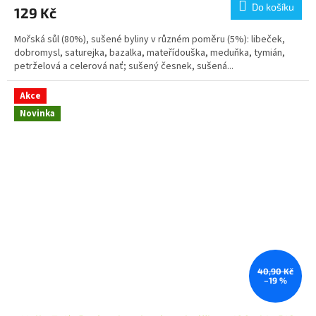
Do košíku
129 Kč
Mořská sůl (80%), sušené byliny v různém poměru (5%): libeček,
dobromysl, saturejka, bazalka, mateřídouška, meduňka, tymián,
petrželová a celerová nať; sušený česnek, sušená...
Akce
Novinka
40,90 Kč
–19 %