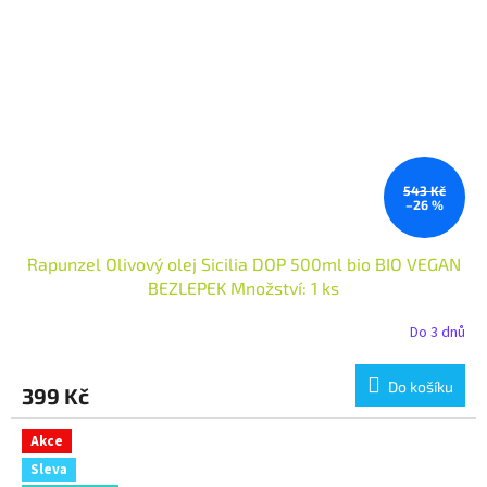
543 Kč
–26 %
Rapunzel Olivový olej Sicilia DOP 500ml bio BIO VEGAN
BEZLEPEK Množství: 1 ks
Do 3 dnů
Do košíku
399 Kč
Akce
Sleva