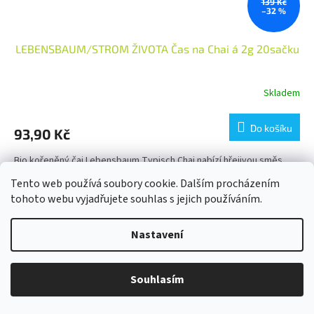
139 Kč
–32 %
LEBENSBAUM/STROM ŽIVOTA Čas na Chai á 2g 20sačku
Skladem
Do košíku
93,90 Kč
Bio kořeněný čaj Lebensbaum Typisch Chai nabízí hřejivou směs
exotického koření s jemnou citrusovou notou. Ideální pro milovníky
Tento web používá soubory cookie. Dalším procházením
chai čajů a aromatických nápojů. V bio kvalitě,...
tohoto webu vyjadřujete souhlas s jejich používáním.
Akce
Nastavení
Souhlasím