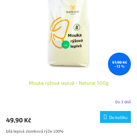
i
u
s
k
p
t
r
ů
o
d
u
k
t
ů
57,90 Kč
–13 %
Mouka rýžová lepivá - Natural 500g
Do 3 dnů
Do košíku
49,90 Kč
bílá lepivá zlomková rýže 100%