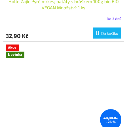
Holle Zajíc Pyré mrkev, batáty s hráškem 100g bio BIO
VEGAN Množství: 1 ks
Do 3 dnů
Do košíku
32,90 Kč
Akce
Novinka
40,90 Kč
–26 %