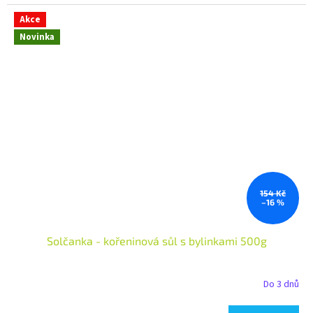
Akce
Novinka
154 Kč
–16 %
Solčanka - kořeninová sůl s bylinkami 500g
Do 3 dnů