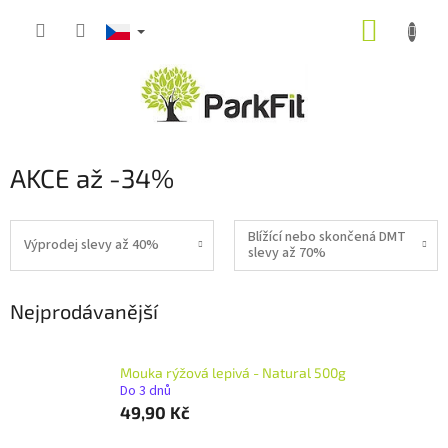
Přejít
NÁKUP
na
obsah
KOŠÍK
AKCE až -34%
Blížící nebo skončená DMT
Výprodej slevy až 40%
slevy až 70%
Nejprodávanější
Mouka rýžová lepivá - Natural 500g
Do 3 dnů
49,90 Kč