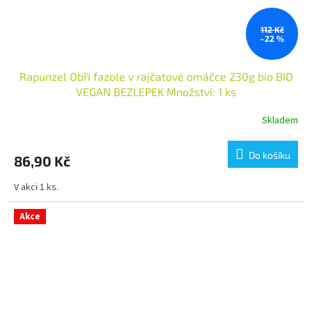
112 Kč
–22 %
Rapunzel Obří fazole v rajčatové omáčce 230g bio BIO
VEGAN BEZLEPEK Množství: 1 ks
Skladem
Do košíku
86,90 Kč
V akci 1 ks.
Akce