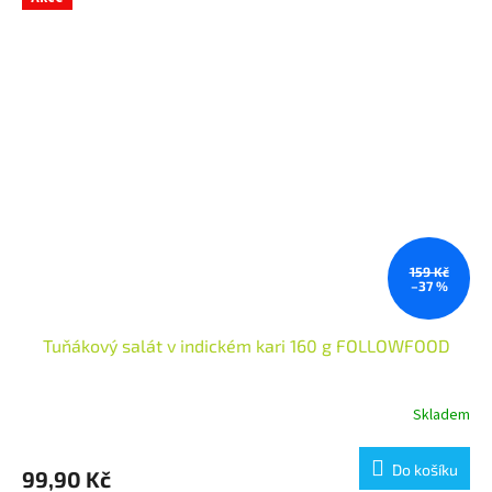
159 Kč
–37 %
Tuňákový salát v indickém kari 160 g FOLLOWFOOD
Skladem
Do košíku
99,90 Kč