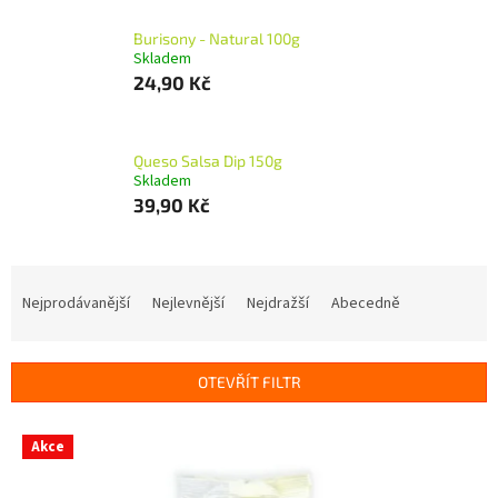
Burisony - Natural 100g
Skladem
24,90 Kč
Queso Salsa Dip 150g
Skladem
39,90 Kč
Ř
a
Nejprodávanější
Nejlevnější
Nejdražší
Abecedně
z
e
n
OTEVŘÍT FILTR
í
p
V
r
Akce
ý
o
p
d