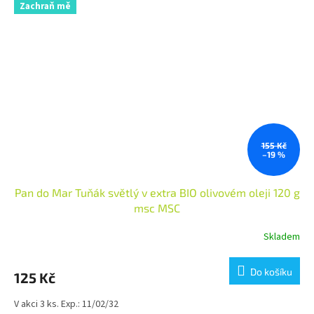
Zachraň mě
155 Kč
–19 %
Pan do Mar Tuňák světlý v extra BIO olivovém oleji 120 g
msc MSC
Skladem
Do košíku
125 Kč
V akci 3 ks. Exp.: 11/02/32