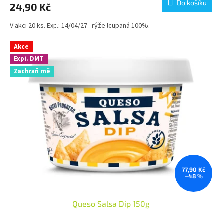
Do košíku
24,90 Kč
V akci 20 ks. Exp.: 14/04/27 rýže loupaná 100%.
Akce
Expi. DMT
Zachraň mě
77,90 Kč
–48 %
Queso Salsa Dip 150g