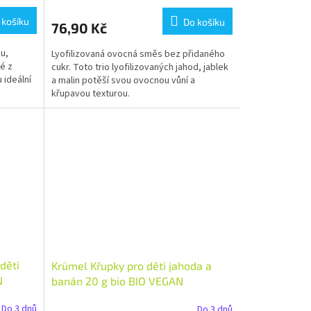
 košíku
Do košíku
76,90 Kč
u,
Lyofilizovaná ovocná směs bez přidaného
é z
cukr. Toto trio lyofilizovaných jahod, jablek
 ideální
a malin potěší svou ovocnou vůní a
křupavou texturou.
děti
Krümel Křupky pro děti jahoda a
N
banán 20 g bio BIO VEGAN
Množství: 1 ks
Do 3 dnů
Do 3 dnů