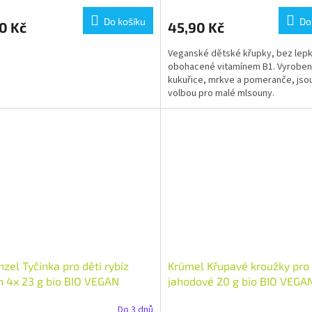
Do košíku
Do
0 Kč
45,90 Kč
Veganské dětské křupky, bez lepk
obohacené vitamínem B1. Vyroben
kukuřice, mrkve a pomeranče, jsou
volbou pro malé mlsouny.
zel Tyčinka pro děti rybíz
Krümel Křupavé kroužky pro 
 4x 23 g bio BIO VEGAN
jahodové 20 g bio BIO VEGA
tví: 1 ks
Množství: 1 ks
Do 3 dnů