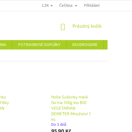
CZK
Čeština
PODMÍNKY OCHRANY OSOBNÍCH ÚDAJŮ
MOJE OBJEDNÁVKA
Přihlášení
VRÁCE
NÁKUPNÍ
Prázdný košík
KOŠÍK
ÁRNA
POTRAVINOVÉ DOPLŇKY
EKODROGERIE
ŠPERKY
nky
Holle Sušenky malá
říšky
farma 100g bio BIO
GAN
VEGETARIAN
DEMETER Množství: 1
ks
Do 3 dnů
95,90 Kč