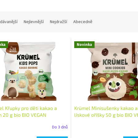
dávanější
Nejlevnější
Nejdražší
Abecedně
nka
Novinka
l Křupky pro děti kakao a
Krümel Minisušenky kakao a
 20 g bio BIO VEGAN
lískové oříšky 50 g bio BIO 
tví: 1 ks
Množství: 1 ks
Do 3 dnů