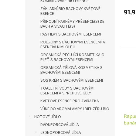
KOMBINOVANÉ BIO ESENCE
ZÁKLADNÍ BIO BACHOVY KVĚTOVÉ
91,9
ESENCE
PŘIRODNÍ PARFÉMY PRÉSENCE(S) DE
BACH A VIVACITÉ(S)
PASTILKY S BACHOVÝMI ESENCEMI
ROLL-ONY S BACHOVÝMI ESENCEMI A
ESENCIÁLNÍMI OLEJI
ORGANICKÁ PEČUJÍCÍ KOSMETIKA O
PLEŤ S BACHOVÝMI ESENCEMI
ORGANICKÁ TĚLOVÁ KOSMETIKA S
BACHOVÝMI ESENCEMI
SOS KRÉM S BACHOVÝMI ESENCEMI
TOALETNÍ VODY S BACHOVÝMI
ESENCEMI A SPRCHOVÉ GELY
KVĚTOVÉ ESENCE PRO ZVÍŘÁTKA
VŮNĚ DO AROMALAMPY I DIFUZÉRU BIO
Rapun
HOTOVÉ JÍDLO
banán
DVOUPORCOVÁ JÍDLA
Množs
JEDNOPORCOVÁ JÍDLA