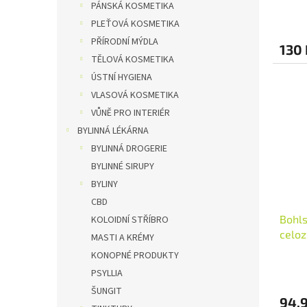
PÁNSKÁ KOSMETIKA
PLEŤOVÁ KOSMETIKA
PŘÍRODNÍ MÝDLA
130 
TĚLOVÁ KOSMETIKA
ÚSTNÍ HYGIENA
VLASOVÁ KOSMETIKA
VŮNĚ PRO INTERIÉR
BYLINNÁ LÉKÁRNA
BYLINNÁ DROGERIE
BYLINNÉ SIRUPY
BYLINY
CBD
Bohls
KOLOIDNÍ STŘÍBRO
celoz
MASTI A KRÉMY
BIO V
KONOPNÉ PRODUKTY
PSYLLIA
ŠUNGIT
94,