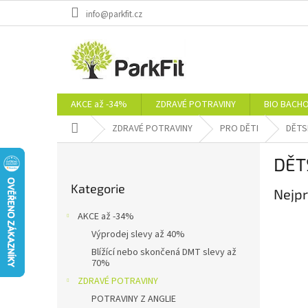
Přejít
info@parkfit.cz
na
obsah
AKCE až -34%
ZDRAVÉ POTRAVINY
BIO BACH
Domů
ZDRAVÉ POTRAVINY
PRO DĚTI
DĚTS
P
DĚT
o
Přeskočit
s
Kategorie
kategorie
Nejpr
t
r
AKCE až -34%
a
Výprodej slevy až 40%
n
Blížící nebo skončená DMT slevy až
n
70%
í
ZDRAVÉ POTRAVINY
p
POTRAVINY Z ANGLIE
a