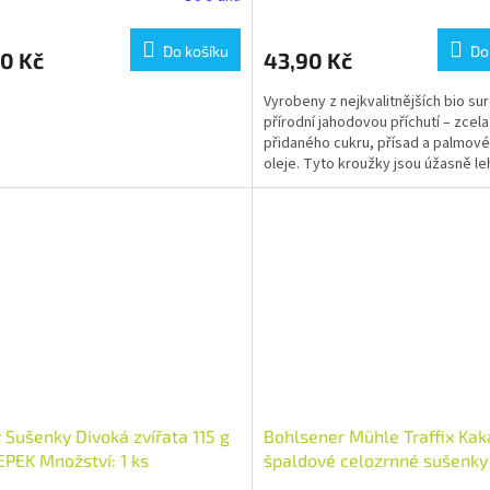
Do košíku
Do
0 Kč
43,90 Kč
Vyrobeny z nejkvalitnějších bio sur
přírodní jahodovou příchutí – zcel
přidaného cukru, přísad a palmov
oleje. Tyto kroužky jsou úžasně le
chuťově jemné...
 Sušenky Divoká zvířata 115 g
Bohlsener Mühle Traffix Ka
PEK Množství: 1 ks
špaldové celozrnné sušenky
bio BIO VEGAN Množství: 1 k