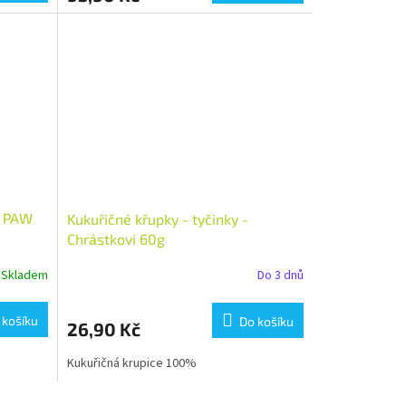
y PAW
Kukuřičné křupky - tyčinky -
Chrástkovi 60g
Skladem
Do 3 dnů
 košíku
Do košíku
26,90 Kč
Kukuřičná krupice 100%