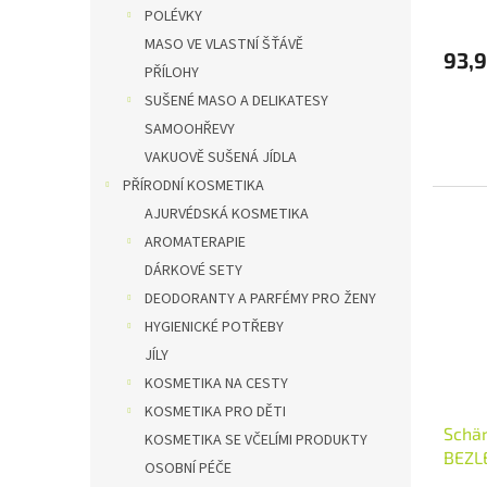
POLÉVKY
MASO VE VLASTNÍ ŠŤÁVĚ
93,9
PŘÍLOHY
SUŠENÉ MASO A DELIKATESY
SAMOOHŘEVY
VAKUOVĚ SUŠENÁ JÍDLA
PŘÍRODNÍ KOSMETIKA
AJURVÉDSKÁ KOSMETIKA
AROMATERAPIE
DÁRKOVÉ SETY
DEODORANTY A PARFÉMY PRO ŽENY
HYGIENICKÉ POTŘEBY
JÍLY
KOSMETIKA NA CESTY
KOSMETIKA PRO DĚTI
Schär
KOSMETIKA SE VČELÍMI PRODUKTY
BEZLE
OSOBNÍ PÉČE