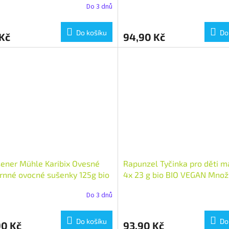
Do 3 dnů
Do košíku
Do
Kč
94,90 Kč
ener Mühle Karibix Ovesné
Rapunzel Tyčinka pro děti 
rnné ovocné sušenky 125g bio
4x 23 g bio BIO VEGAN Množs
EGAN Množství: 1 ks
ks
Do 3 dnů
Do košíku
Do
90 Kč
93,90 Kč