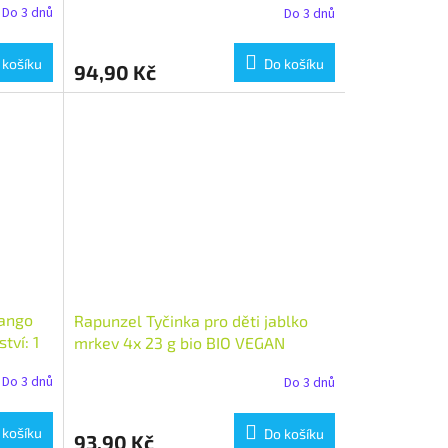
Do 3 dnů
Do 3 dnů
 košíku
Do košíku
94,90 Kč
mango
Rapunzel Tyčinka pro děti jablko
tví: 1
mrkev 4x 23 g bio BIO VEGAN
Množství: 1 ks
Do 3 dnů
Do 3 dnů
 košíku
Do košíku
93,90 Kč