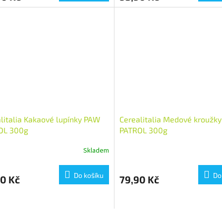
litalia Kakaové lupínky PAW
Cerealitalia Medové kroužk
OL 300g
PATROL 300g
Skladem
Do košíku
Do
0 Kč
79,90 Kč
O