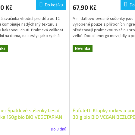
Do košíku
Do
90 Kč
67,90 Kč
á svačinka vhodná pro děti od 12
Mini datlovo-ovesné sušenky jsou
 kombinuje nadýchaný texturu s
vyrobené pouze z přírodních ingre
 kakaovou chutí. Praktická velikost
představují praktickou svačinu pro
lní na doma, na cesty i jako rychlá
velké. Dodají energii mezi jídly a p
tka pro...
jednoduchým...
nka
Novinka
er Špaldové sušenky Lesní
Pufuletti Křupky mrkev a p
tka 150g bio BIO VEGETARIAN
30 g bio BIO VEGAN BEZLEP
ER Množství: 1 ks
Množství: 1 ks
Do 3 dnů