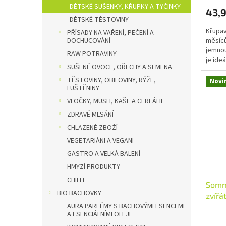
DĚTSKÉ SUŠENKY, KŘUPKY A TYČINKY
43,
DĚTSKÉ TĚSTOVINY
Křupav
PŘÍSADY NA VAŘENÍ, PEČENÍ A
měsíců
DOCHUCOVÁNÍ
jemnou
RAW POTRAVINY
je ideá
SUŠENÉ OVOCE, OŘECHY A SEMENA
pochou
TĚSTOVINY, OBILOVINY, RÝŽE,
Novi
LUŠTĚNINY
VLOČKY, MÜSLI, KAŠE A CEREÁLIE
ZDRAVÉ MLSÁNÍ
CHLAZENÉ ZBOŽÍ
VEGETARIÁNI A VEGANI
GASTRO A VELKÁ BALENÍ
HMYZÍ PRODUKTY
CHILLI
Somm
BIO BACHOVKY
zvířá
AURA PARFÉMY S BACHOVÝMI ESENCEMI
DEMET
A ESENCIÁLNÍMI OLEJI