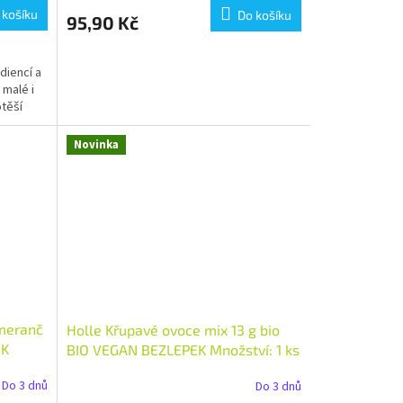
 košíku
Do košíku
95,90 Kč
diencí a
 malé i
otěší
Novinka
omeranč
Holle Křupavé ovoce mix 13 g bio
EK
BIO VEGAN BEZLEPEK Množství: 1 ks
Do 3 dnů
Do 3 dnů