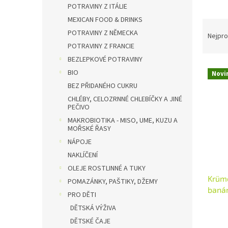
n
POTRAVINY Z ITÁLIE
e
MEXICAN FOOD & DRINKS
Ř
l
POTRAVINY Z NĚMECKA
a
Nejpro
z
POTRAVINY Z FRANCIE
e
BEZLEPKOVÉ POTRAVINY
V
n
BIO
Novi
ý
í
BEZ PŘIDANÉHO CUKRU
p
p
CHLÉBY, CELOZRNNÉ CHLEBÍČKY A JINÉ
i
r
PEČIVO
s
o
MAKROBIOTIKA - MISO, UME, KUZU A
p
d
MOŘSKÉ ŘASY
r
u
NÁPOJE
o
k
NAKLÍČENÍ
d
t
u
OLEJE ROSTLINNÉ A TUKY
ů
Krüme
k
POMAZÁNKY, PAŠTIKY, DŽEMY
banán
t
PRO DĚTI
Množs
ů
DĚTSKÁ VÝŽIVA
DĚTSKÉ ČAJE