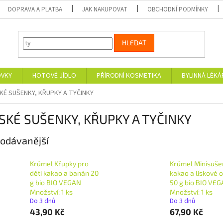
DOPRAVA A PLATBA
JAK NAKUPOVAT
OBCHODNÍ PODMÍNKY
HLEDAT
OVKY
HOTOVÉ JÍDLO
PŘÍRODNÍ KOSMETIKA
BYLINNÁ LÉK
KÉ SUŠENKY, KŘUPKY A TYČINKY
SKÉ SUŠENKY, KŘUPKY A TYČINKY
odávanější
Krümel Křupky pro
Krümel Minisuše
děti kakao a banán 20
kakao a lískové o
g bio BIO VEGAN
50 g bio BIO VE
Množství: 1 ks
Množství: 1 ks
Do 3 dnů
Do 3 dnů
43,90 Kč
67,90 Kč