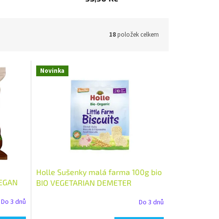
18
položek celkem
Novinka
Holle Sušenky malá farma 100g bio
VEGAN
BIO VEGETARIAN DEMETER
Množství: 1 ks
Do 3 dnů
Do 3 dnů