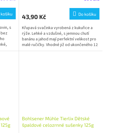
 košíku
Do košíku
43,90 Kč
ovin, s
Křupavá svačinka vyrobená z kukuřice a
a bez
rýže. Lehké a vzdušné, s jemnou chutí
ého
banánu a jahod mají perfektní velikost pro
hké,
malé ručičky. Vhodné již od ukončeného 12
měsíce.
kaové
Bohlsener Mühle Tierlix Dětské
 125g
špaldové celozrnné sušenky 125g
s
bio BIO VEGETARIAN Množství: 1 ks