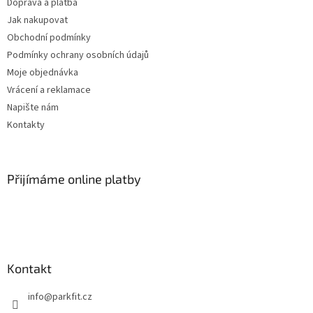
Doprava a platba
v
Jak nakupovat
ý
p
Obchodní podmínky
i
Podmínky ochrany osobních údajů
s
Moje objednávka
u
Vrácení a reklamace
Napište nám
Kontakty
Přijímáme online platby
Kontakt
info
@
parkfit.cz