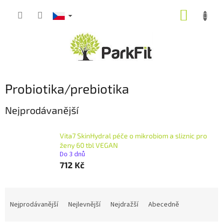
Přejít
NÁKUP
na
obsah
KOŠÍK
Probiotika/prebiotika
Nejprodávanější
Vita7 SkinHydral péče o mikrobiom a sliznic pro
ženy 60 tbl VEGAN
Do 3 dnů
712 Kč
Ř
a
Nejprodávanější
Nejlevnější
Nejdražší
Abecedně
z