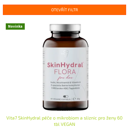
e
n
OTEVŘÍT FILTR
í
p
V
r
Novinka
ý
o
p
d
i
u
s
k
p
t
r
ů
o
d
u
k
t
ů
Vita7 SkinHydral péče o mikrobiom a sliznic pro ženy 60
tbl VEGAN