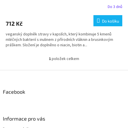
Do 3 dnů
Do košíku
712 Kč
veganský doplněk stravy v kapslích, který kombinuje 5 kmenů
mléčných bakterií s inulinem z přírodních vláknin a brusinkovým
práškem. Složení je doplněno o niacin, biotin a...
1
položek celkem
O
v
l
Z
á
á
d
p
a
a
Facebook
c
t
í
í
p
r
v
Informace pro vás
k
y