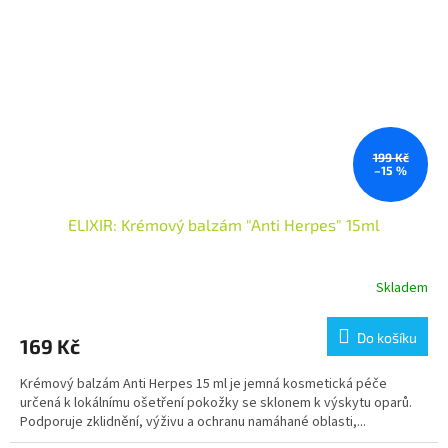
199 Kč
–15 %
ELIXIR: Krémový balzám "Anti Herpes" 15ml
Skladem
Do košíku
169 Kč
Krémový balzám Anti Herpes 15 ml je jemná kosmetická péče
určená k lokálnímu ošetření pokožky se sklonem k výskytu oparů.
Podporuje zklidnění, výživu a ochranu namáhané oblasti,...