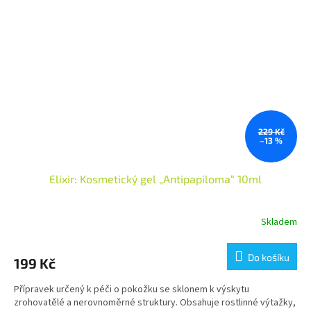
229 Kč
–13 %
Elixir: Kosmetický gel „Antipapiloma“ 10ml
Skladem
Do košíku
199 Kč
Přípravek určený k péči o pokožku se sklonem k výskytu
zrohovatělé a nerovnoměrné struktury. Obsahuje rostlinné výtažky,