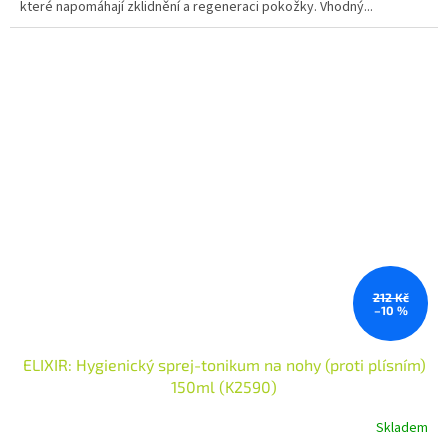
které napomáhají zklidnění a regeneraci pokožky. Vhodný...
212 Kč
–10 %
ELIXIR: Hygienický sprej-tonikum na nohy (proti plísním)
150ml (K2590)
Skladem