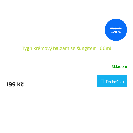
263 Kč
–24 %
Tygří krémový balzám se šungitem 100ml
Skladem
Do košíku
199 Kč