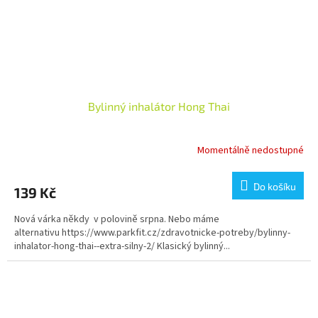
Bylinný inhalátor Hong Thai
Momentálně nedostupné
Průměrné
hodnocení
produktu
Do košíku
139 Kč
je
3,5
Nová várka někdy v polovině srpna. Nebo máme
z
alternativu https://www.parkfit.cz/zdravotnicke-potreby/bylinny-
5
inhalator-hong-thai--extra-silny-2/ Klasický bylinný...
hvězdiček.