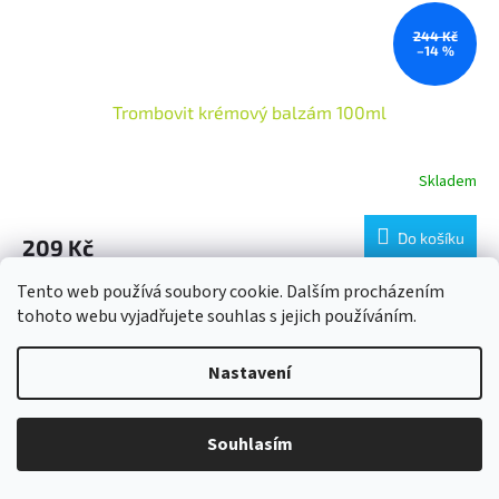
244 Kč
–14 %
Trombovit krémový balzám 100ml
Skladem
Průměrné
hodnocení
produktu
Do košíku
209 Kč
je
5,0
Kosmetický přípravek určený k péči o pokožku nohou. Při
z
Tento web používá soubory cookie. Dalším procházením
pravidelném používání přispívá k osvěžení, hydrataci a zklidnění
5
tohoto webu vyjadřujete souhlas s jejich používáním.
pokožky. Obsahuje složky, které podporují pocit lehkosti...
hvězdiček.
Nastavení
Souhlasím