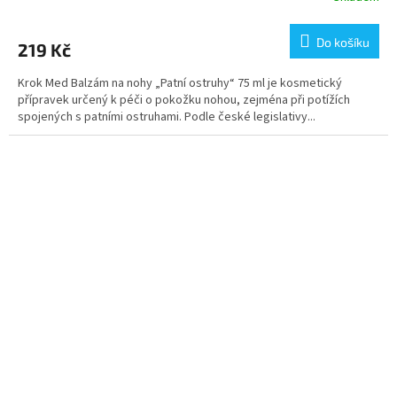
Do košíku
219 Kč
Krok Med Balzám na nohy „Patní ostruhy“ 75 ml je kosmetický
přípravek určený k péči o pokožku nohou, zejména při potížích
spojených s patními ostruhami. Podle české legislativy...