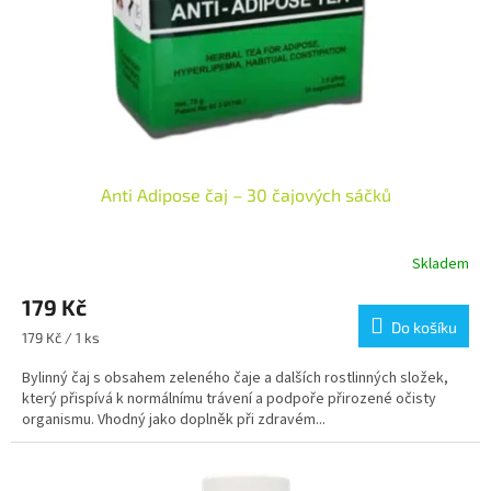
o
d
u
k
t
ů
Anti Adipose čaj – 30 čajových sáčků
Skladem
Průměrné
hodnocení
179 Kč
produktu
je
Do košíku
Měrná
179 Kč / 1 ks
5,0
cena:
z
Bylinný čaj s obsahem zeleného čaje a dalších rostlinných složek,
5
který přispívá k normálnímu trávení a podpoře přirozené očisty
hvězdiček.
organismu. Vhodný jako doplněk při zdravém...