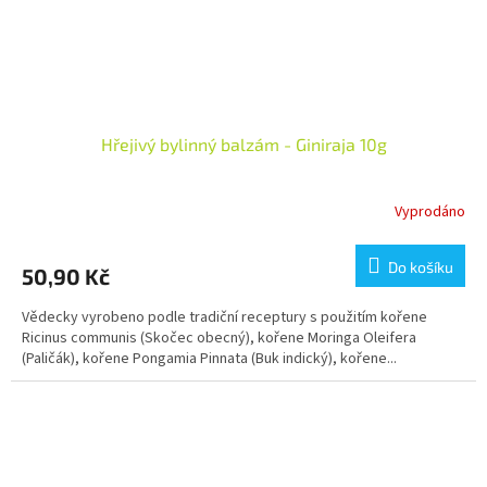
Hřejivý bylinný balzám - Giniraja 10g
Vyprodáno
Do košíku
50,90 Kč
Vědecky vyrobeno podle tradiční receptury s použitím kořene
Ricinus communis (Skočec obecný), kořene Moringa Oleifera
(Paličák), kořene Pongamia Pinnata (Buk indický), kořene...