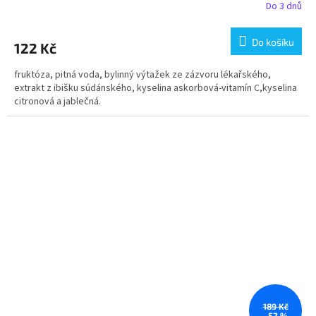
Do 3 dnů
Do košíku
122 Kč
fruktóza, pitná voda, bylinný výtažek ze zázvoru lékařského,
extrakt z ibišku súdánského, kyselina askorbová-vitamín C,kyselina
citronová a jablečná.
189 Kč
–52 %