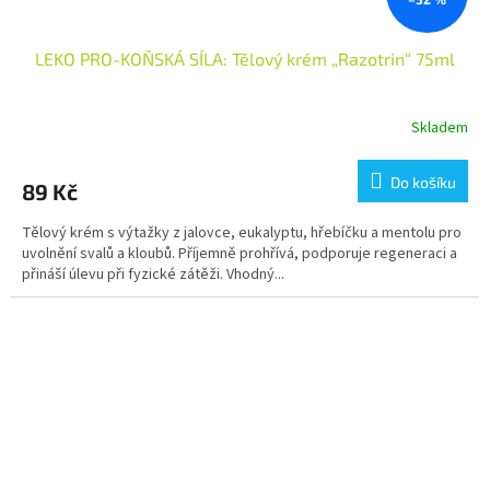
LEKO PRO-KOŇSKÁ SÍLA: Tělový krém „Razotrin“ 75ml
Skladem
Do košíku
89 Kč
Tělový krém s výtažky z jalovce, eukalyptu, hřebíčku a mentolu pro
uvolnění svalů a kloubů. Příjemně prohřívá, podporuje regeneraci a
přináší úlevu při fyzické zátěži. Vhodný...