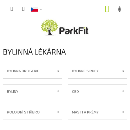
Přejít
NÁKUP
na
obsah
KOŠÍK
BYLINNÁ LÉKÁRNA
BYLINNÁ DROGERIE
BYLINNÉ SIRUPY
BYLINY
CBD
KOLOIDNÍ STŘÍBRO
MASTI A KRÉMY