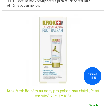
FOOTEE sprej na nohy proti pocení a plísním účinně redukuje
z
nadměrné pocení nohou.
5
hvězdiček.
267 Kč
–17 %
Krok Med: Balzám na nohy pro pohodlnou chůzi „Patní
ostruhy“ 75ml(M186)
Skladem