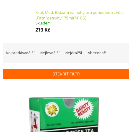
Krok Med: Balzám na nohy pro pohodlnou chůzi
„Patní ostruhy“ 75ml(M186)
Skladem
219 Kč
Ř
a
Nejprodávanější
Nejlevnější
Nejdražší
Abecedně
z
e
n
OTEVŘÍT FILTR
í
p
V
r
ý
o
p
d
i
u
s
k
p
t
r
ů