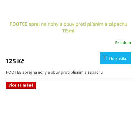
FOOTEE sprej na nohy a obuv proti plísním a zápachu
115ml
Skladem
Průměrné
hodnocení
produktu
Do košíku
125 Kč
je
5,0
FOOTEE sprej na nohy a obuv proti plísním a zápachu
z
5
hvězdiček.
Více za méně