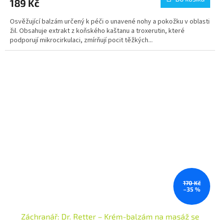
189 Kč
Osvěžující balzám určený k péči o unavené nohy a pokožku v oblasti
žil. Obsahuje extrakt z koňského kaštanu a troxerutin, které
podporují mikrocirkulaci, zmírňují pocit těžkých...
170 Kč
–35 %
Záchranář: Dr. Retter – Krém-balzám na masáž se