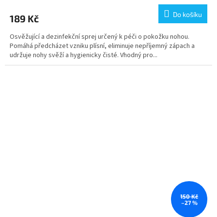
Do košíku
189 Kč
Osvěžující a dezinfekční sprej určený k péči o pokožku nohou.
Pomáhá předcházet vzniku plísní, eliminuje nepříjemný zápach a
udržuje nohy svěží a hygienicky čisté. Vhodný pro...
150 Kč
–27 %