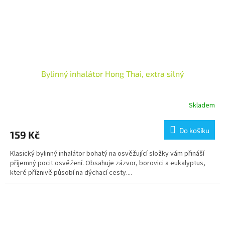
Bylinný inhalátor Hong Thai, extra silný
Skladem
Průměrné
hodnocení
produktu
Do košíku
159 Kč
je
3,8
Klasický bylinný inhalátor bohatý na osvěžující složky vám přináší
z
příjemný pocit osvěžení. Obsahuje zázvor, borovici a eukalyptus,
5
které příznivě působí na dýchací cesty....
hvězdiček.