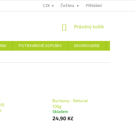
CZK
Čeština
PODMÍNKY OCHRANY OSOBNÍCH ÚDAJŮ
MOJE OBJEDNÁVKA
Přihlášení
VRÁCE
NÁKUPNÍ
Prázdný košík
KOŠÍK
ÁRNA
POTRAVINOVÉ DOPLŇKY
EKODROGERIE
ŠPERKY
ý
Burisony - Natural
BIO
100g
K
Skladem
24,90 Kč