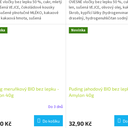
 vločky bez lepku 50 %, cukr, mletý
OVESNÉ vločky bez lepku 50 %, cuk
ušená VEJCE, čokoládové kousky
len, sušená VEJCE, olivový olej, ku
 sušené plnotučné MLÉKO, kakaové
škrob, kypřící látky (hydrogenvina
 kakaová hmota, sušená
draselný, hydrogenuhličitan sodný
TKA, emulgátor: sójový...
perníkové koření 1,6...
nka
Novinka
g meruňkový BIO bez lepku -
Puding jahodový BIO bez lep
on 40g
Amylon 40g
Do 3 dnů
Do košíku
Do
0 Kč
32,90 Kč