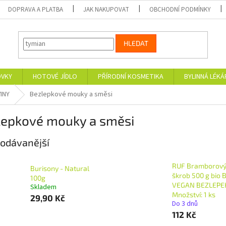
DOPRAVA A PLATBA
JAK NAKUPOVAT
OBCHODNÍ PODMÍNKY
HLEDAT
OVKY
HOTOVÉ JÍDLO
PŘÍRODNÍ KOSMETIKA
BYLINNÁ LÉK
INY
Bezlepkové mouky a směsi
lepkové mouky a směsi
odávanější
RUF Bramborov
Burisony - Natural
škrob 500 g bio 
100g
VEGAN BEZLEPE
Skladem
Množství: 1 ks
29,90 Kč
Do 3 dnů
112 Kč