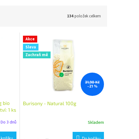
134
položek celkem
Akce
Sleva
Zachraň mě
31,90 Kč
–21 %
 bio
Burisony - Natural 100g
í: 1 ks
Do 3 dnů
Skladem
 košíku
Do košíku