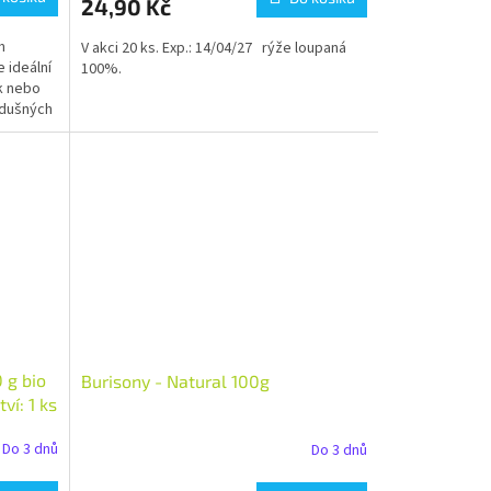
24,90 Kč
m
V akci 20 ks. Exp.: 14/04/27 rýže loupaná
 ideální
100%.
k nebo
zdušných
 g bio
Burisony - Natural 100g
í: 1 ks
Do 3 dnů
Do 3 dnů
Průměrné
hodnocení