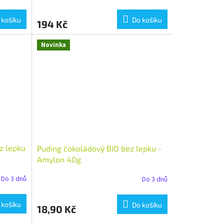
 košíku
Do košíku
194 Kč
Novinka
z lepku
Puding čokoládový BIO bez lepku -
Amylon 40g
Do 3 dnů
Do 3 dnů
 košíku
Do košíku
18,90 Kč