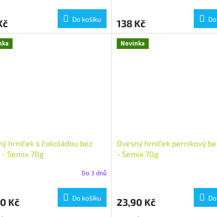
Do košíku
Do
Kč
138 Kč
nka
Novinka
ý hrníček s čokoládou bez
Ovesný hrníček perníkový be
 - Semix 70g
- Semix 70g
Do 3 dnů
Do košíku
Do
0 Kč
23,90 Kč