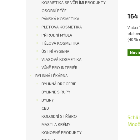
KOSMETIKA SE VČELÍMI PRODUKTY
OSOBNÍ PÉČE
164
PÁNSKÁ KOSMETIKA
PLEŤOVÁ KOSMETIKA
V akci 
obilovi
PŘÍRODNÍ MÝDLA
(40 % d
TĚLOVÁ KOSMETIKA
ÚSTNÍ HYGIENA
Novi
VLASOVÁ KOSMETIKA
VŮNĚ PRO INTERIÉR
BYLINNÁ LÉKÁRNA
BYLINNÁ DROGERIE
BYLINNÉ SIRUPY
BYLINY
CBD
KOLOIDNÍ STŘÍBRO
Schä
Množs
MASTI A KRÉMY
KONOPNÉ PRODUKTY