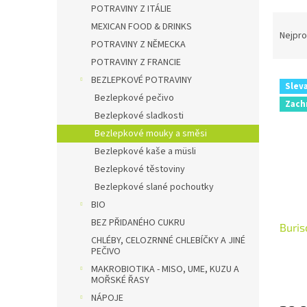
n
POTRAVINY Z ITÁLIE
Ř
e
MEXICAN FOOD & DRINKS
a
Nejpro
l
POTRAVINY Z NĚMECKA
z
POTRAVINY Z FRANCIE
e
V
n
BEZLEPKOVÉ POTRAVINY
Slev
ý
í
Bezlepkové pečivo
Zach
p
p
Bezlepkové sladkosti
i
r
Bezlepkové mouky a směsi
s
o
Bezlepkové kaše a müsli
p
d
r
u
Bezlepkové těstoviny
o
k
Bezlepkové slané pochoutky
d
t
BIO
u
ů
BEZ PŘIDANÉHO CUKRU
Buris
k
CHLÉBY, CELOZRNNÉ CHLEBÍČKY A JINÉ
t
PEČIVO
ů
MAKROBIOTIKA - MISO, UME, KUZU A
MOŘSKÉ ŘASY
NÁPOJE