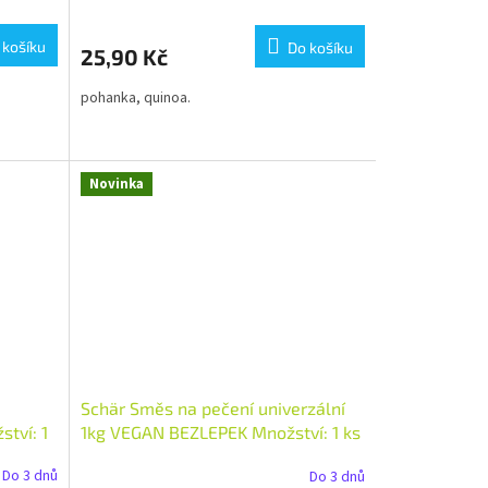
 košíku
Do košíku
25,90 Kč
pohanka, quinoa.
Novinka
Schär Směs na pečení univerzální
tví: 1
1kg VEGAN BEZLEPEK Množství: 1 ks
Do 3 dnů
Do 3 dnů