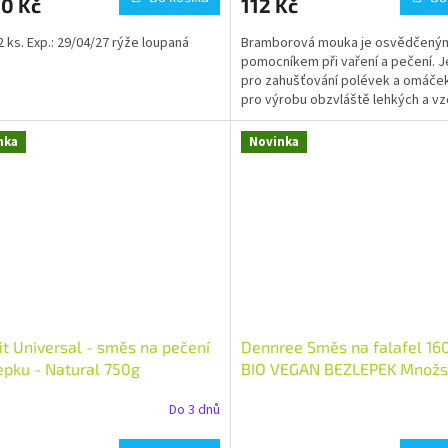
90 Kč
112 Kč
 2 ks. Exp.: 29/04/27 rýže loupaná
Bramborová mouka je osvědčený
pomocníkem při vaření a pečení. Je
pro zahušťování polévek a omáče
pro výrobu obzvláště lehkých a v
pečiv. Bramborová mouka...
nka
Novinka
it Universal - směs na pečení
Dennree Směs na falafel 160
epku - Natural 750g
BIO VEGAN BEZLEPEK Množstv
Do 3 dnů