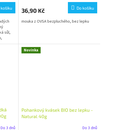
 košíku
Do košíku
36,90 Kč
adých
mouka z OVSA bezpluchého, bez lepku
ný
ká sůl,
n,
Novinka
dká
Pohankový kvásek BIO bez lepku -
00g
Natural 40g
Do 3 dnů
Do 3 dnů