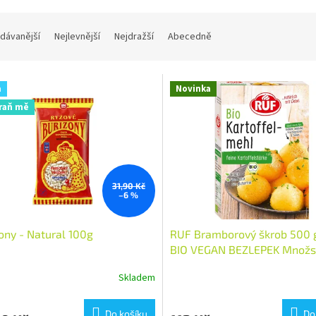
dávanější
Nejlevnější
Nejdražší
Abecedně
a
Novinka
raň mě
31,90 Kč
–6 %
ony - Natural 100g
RUF Bramborový škrob 500 g
BIO VEGAN BEZLEPEK Množstv
Skladem
Do košíku
Do