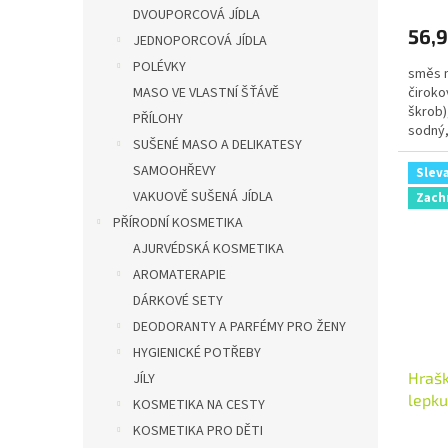
DVOUPORCOVÁ JÍDLA
56,9
JEDNOPORCOVÁ JÍDLA
POLÉVKY
směs m
čiroko
MASO VE VLASTNÍ ŠŤÁVĚ
škrob)
PŘÍLOHY
sodný,
SUŠENÉ MASO A DELIKATESY
skořice
SAMOOHŘEVY
Slev
VAKUOVĚ SUŠENÁ JÍDLA
Zach
PŘÍRODNÍ KOSMETIKA
AJURVÉDSKÁ KOSMETIKA
AROMATERAPIE
DÁRKOVÉ SETY
DEODORANTY A PARFÉMY PRO ŽENY
HYGIENICKÉ POTŘEBY
Hrašk
JÍLY
lepku
KOSMETIKA NA CESTY
KOSMETIKA PRO DĚTI