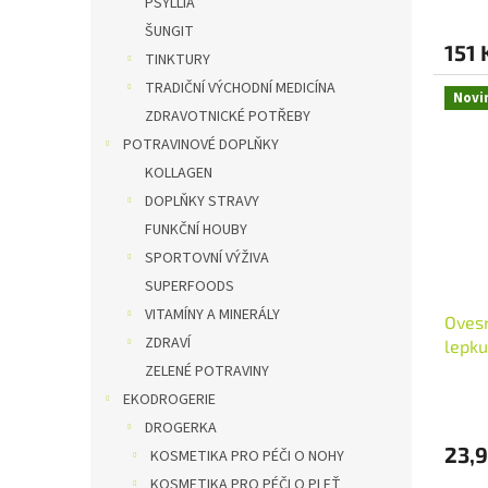
PSYLLIA
ŠUNGIT
151 
TINKTURY
TRADIČNÍ VÝCHODNÍ MEDICÍNA
Novi
ZDRAVOTNICKÉ POTŘEBY
POTRAVINOVÉ DOPLŇKY
KOLLAGEN
DOPLŇKY STRAVY
FUNKČNÍ HOUBY
SPORTOVNÍ VÝŽIVA
SUPERFOODS
VITAMÍNY A MINERÁLY
Ovesn
ZDRAVÍ
lepku
ZELENÉ POTRAVINY
EKODROGERIE
DROGERKA
23,9
KOSMETIKA PRO PÉČI O NOHY
KOSMETIKA PRO PÉČI O PLEŤ