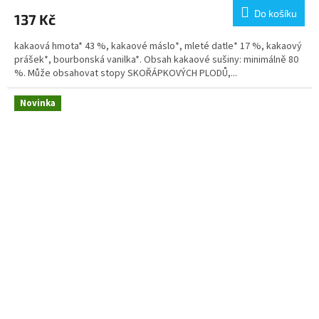
Do košíku
137 Kč
kakaová hmota* 43 %, kakaové máslo*, mleté datle* 17 %, kakaový
prášek*, bourbonská vanilka*. Obsah kakaové sušiny: minimálně 80
%. Může obsahovat stopy SKOŘÁPKOVÝCH PLODŮ,...
Novinka