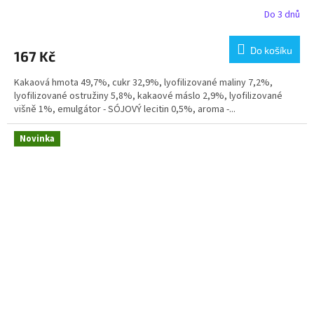
Do 3 dnů
Do košíku
167 Kč
Kakaová hmota 49,7%, cukr 32,9%, lyofilizované maliny 7,2%,
lyofilizované ostružiny 5,8%, kakaové máslo 2,9%, lyofilizované
višně 1%, emulgátor - SÓJOVÝ lecitin 0,5%, aroma -...
Novinka