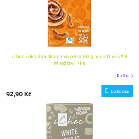
o
d
u
k
t
ů
iChoc Čokoláda skořicová rolka 80 g bio BIO VEGAN
Množství: 1 ks
Do 3 dnů
Do košíku
92,90 Kč