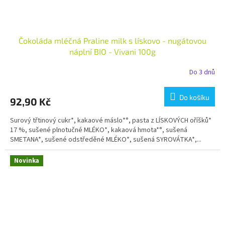
Čokoláda mléčná Praline milk s lískovo - nugátovou
náplní BIO - Vivani 100g
Do 3 dnů
Do košíku
92,90 Kč
Surový třtinový cukr*, kakaové máslo*°, pasta z LÍSKOVÝCH oříšků*
17 %, sušené plnotučné MLÉKO*, kakaová hmota*°, sušená
SMETANA*, sušené odstředěné MLÉKO*, sušená SYROVÁTKA*,...
Novinka