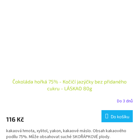
Čokoláda hořká 75% - Kočičí jazýčky bez přidaného
cukru - LÁSKAO 80g
Do 3 dnů
Do košíku
116 Kč
kakaová hmota, xylitol, yakon, kakaové máslo. Obsah kakaového
podílu 75%. Může obsahovat suché SKOŘÁPKOVÉ plody.