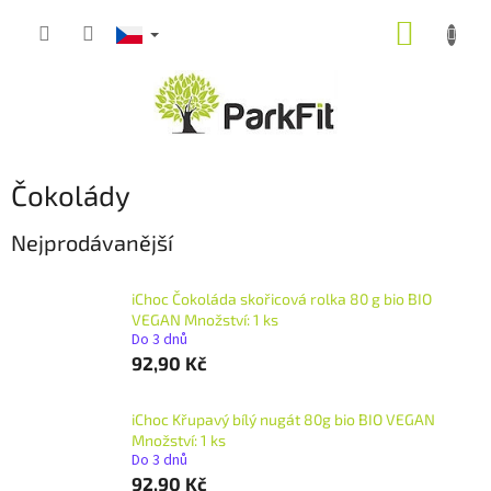
Přejít
NÁKUP
na
obsah
KOŠÍK
Čokolády
Nejprodávanější
iChoc Čokoláda skořicová rolka 80 g bio BIO
VEGAN Množství: 1 ks
Do 3 dnů
92,90 Kč
iChoc Křupavý bílý nugát 80g bio BIO VEGAN
Množství: 1 ks
Do 3 dnů
92,90 Kč