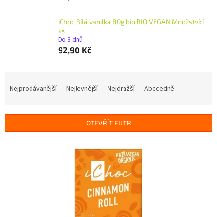
iChoc Bílá vanilka 80g bio BIO VEGAN Množství: 1
ks
Do 3 dnů
92,90 Kč
Ř
a
Nejprodávanější
Nejlevnější
Nejdražší
Abecedně
z
e
n
OTEVŘÍT FILTR
í
p
V
r
ý
o
p
d
i
u
s
k
p
t
r
ů