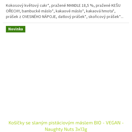
Kokosový květový cukr*, pražené MANDLE 18,5 %, pražené KEŠU
OŘECHY, bambucké máslo*, kakaové máslo*, kakaová hmota*,
prášek z OVESNÉHO NÁPOJE, datlový prášek*, skořicový prášek*...
Novinka
Košíčky se slaným pistáciovým máslem BIO - VEGAN -
Naughty Nuts 3x13g