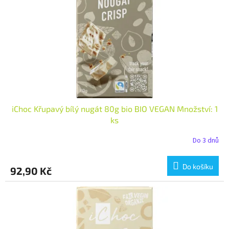
iChoc Křupavý bílý nugát 80g bio BIO VEGAN Množství: 1
ks
Do 3 dnů
Do košíku
92,90 Kč