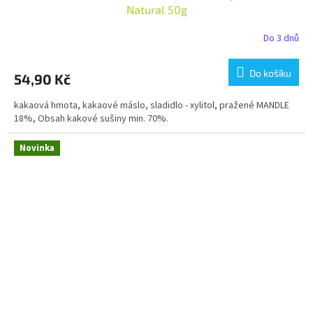
Natural 50g
Do 3 dnů
Do košíku
54,90 Kč
kakaová hmota, kakaové máslo, sladidlo - xylitol, pražené MANDLE
18%, Obsah kakové sušiny min. 70%.
Novinka