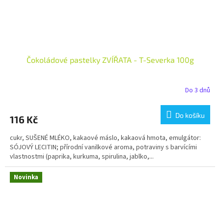
Čokoládové pastelky ZVÍŘATA - T-Severka 100g
Do 3 dnů
Do košíku
116 Kč
cukr, SUŠENÉ MLÉKO, kakaové máslo, kakaová hmota, emulgátor:
SÓJOVÝ LECITIN; přírodní vanilkové aroma, potraviny s barvícími
vlastnostmi (paprika, kurkuma, spirulina, jablko,...
Novinka