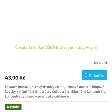
Čokoláda hořká VIŠEŇ BIO vegan - 35g Vivani
Do 3 dnů
Do košíku
43,90 Kč
kakaová hmota *, surový třtinový cukr *, kakaové máslo *, křupavé
kousky z višně * 3,5% (pyré z višně, pyré z jablečného koncentrátu,
koncentrát z višně, koncentrát z citronové...
Novinka