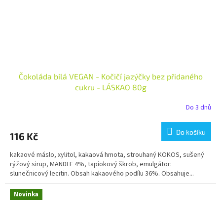
Čokoláda bílá VEGAN - Kočičí jazýčky bez přidaného
cukru - LÁSKAO 80g
Do 3 dnů
Do košíku
116 Kč
kakaové máslo, xylitol, kakaová hmota, strouhaný KOKOS, sušený
rýžový sirup, MANDLE 4%, tapiokový škrob, emulgátor:
slunečnicový lecitin. Obsah kakaového podílu 36%. Obsahuje...
Novinka