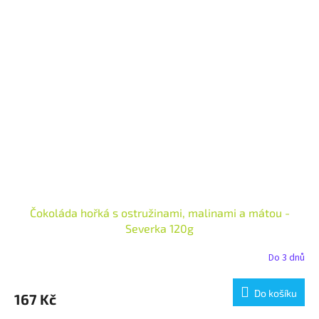
Čokoláda hořká s ostružinami, malinami a mátou -
Severka 120g
Do 3 dnů
Do košíku
167 Kč