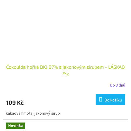
Čokoláda hořká BIO 87% s jakonovým sirupem - LÁSKAO
75g
Do 3 dnů
Do košíku
109 Kč
kakaová hmota, jakonový sirup
Novinka