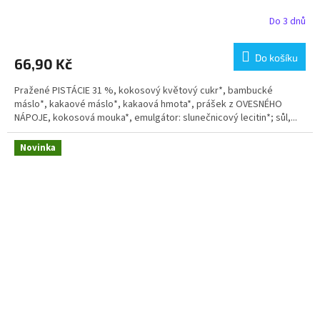
Do 3 dnů
Do košíku
66,90 Kč
Pražené PISTÁCIE 31 %, kokosový květový cukr*, bambucké
máslo*, kakaové máslo*, kakaová hmota*, prášek z OVESNÉHO
NÁPOJE, kokosová mouka*, emulgátor: slunečnicový lecitin*; sůl,...
Novinka