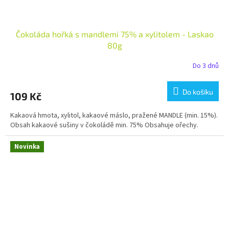
Čokoláda hořká s mandlemi 75% a xylitolem - Laskao
80g
Do 3 dnů
Do košíku
109 Kč
Kakaová hmota, xylitol, kakaové máslo, pražené MANDLE (min. 15%).
Obsah kakaové sušiny v čokoládě min. 75% Obsahuje ořechy.
Novinka