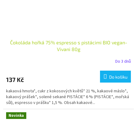
Čokoláda hořká 75% espresso s pistácimi BIO vegan-
Vivani 80g
Do 3 dnů
Do košíku
137 Kč
kakaová hmota*, cukr z kokosových květů* 21 %, kakaové máslo*,
kakaový prášek*, solené sekané PISTÁCIE* 6 % (PISTÁCIE*, mořská
sůl), espresso v prášku* 1,5 %. Obsah kakaové...
Novinka