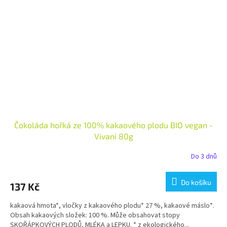
Čokoláda hořká ze 100% kakaového plodu BIO vegan -
Vivani 80g
Do 3 dnů
Do košíku
137 Kč
kakaová hmota*, vločky z kakaového plodu* 27 %, kakaové máslo*.
Obsah kakaových složek: 100 %. Může obsahovat stopy
SKOŘÁPKOVÝCH PLODŮ, MLÉKA a LEPKU. * z ekologického...