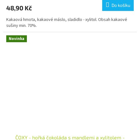
Do košíku
48,90 Kč
Kakaová hmota, kakaové máslo, sladidlo - xylitol. Obsah kakaové
sušiny min. 70%.
Novinka
ČOXY - hořká čokoláda s mandlemi a xylitolem -