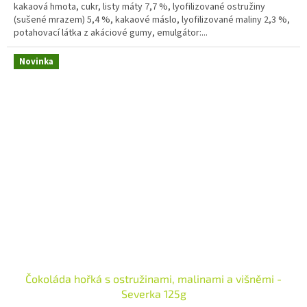
kakaová hmota, cukr, listy máty 7,7 %, lyofilizované ostružiny
(sušené mrazem) 5,4 %, kakaové máslo, lyofilizované maliny 2,3 %,
potahovací látka z akáciové gumy, emulgátor:...
Novinka
Čokoláda hořká s ostružinami, malinami a višněmi -
Severka 125g