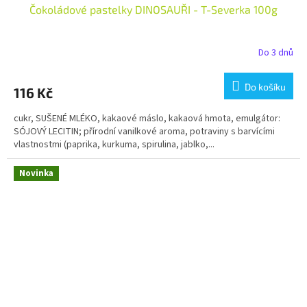
Čokoládové pastelky DINOSAUŘI - T-Severka 100g
Do 3 dnů
Do košíku
116 Kč
cukr, SUŠENÉ MLÉKO, kakaové máslo, kakaová hmota, emulgátor:
SÓJOVÝ LECITIN; přírodní vanilkové aroma, potraviny s barvícími
vlastnostmi (paprika, kurkuma, spirulina, jablko,...
Novinka