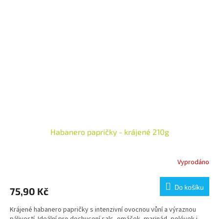
Habanero papričky - krájené 210g
Vyprodáno
Do košíku
75,90 Kč
Krájené habanero papričky s intenzivní ovocnou vůní a výraznou
pálivostí. Ideální pro dochucení sals, omáček, marinád, polévek i