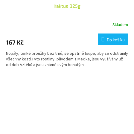
Kaktus 825g
Skladem
Do košíku
167 Kč
Nopály, tenké proužky bez trnů, se opatrně loupe, aby se odstranily
všechny kosti.Tyto rostliny, původem z Mexika, jsou využívány už
od dob Aztéků a jsou známé svým bohatým...