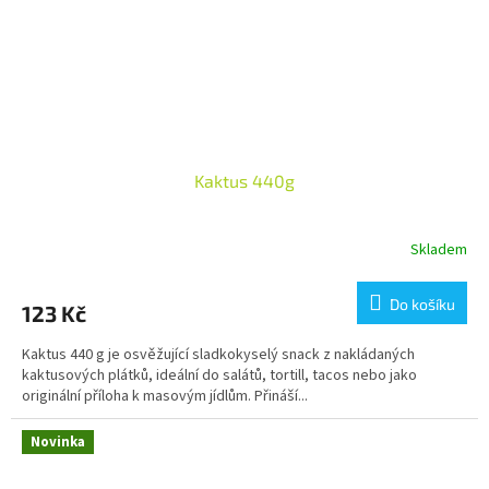
Kaktus 440g
Skladem
Do košíku
123 Kč
Kaktus 440 g je osvěžující sladkokyselý snack z nakládaných
kaktusových plátků, ideální do salátů, tortill, tacos nebo jako
originální příloha k masovým jídlům. Přináší...
Novinka