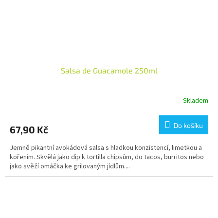
Salsa de Guacamole 250ml
Skladem
Do košíku
67,90 Kč
Jemně pikantní avokádová salsa s hladkou konzistencí, limetkou a
kořením. Skvělá jako dip k tortilla chipsům, do tacos, burritos nebo
jako svěží omáčka ke grilovaným jídlům....