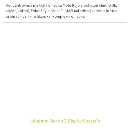
5,0
Koncentrovaná mexická omáčka Mole Rojo s bohatou chutí chilli,
z
rajčat, koření, čokolády a ořechů. Stačí naředit vývarem a krátce
5
prohřát – vznikne hluboká, komplexní omáčka...
hvězdiček.
Jalapeno Nacho 2,8kg La Costeňa