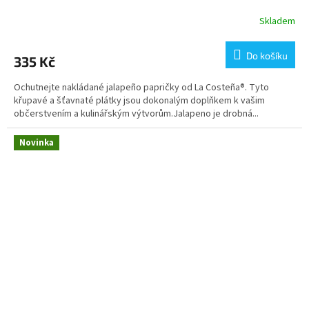
Skladem
Do košíku
335 Kč
Ochutnejte nakládané jalapeño papričky od La Costeña®. Tyto
křupavé a šťavnaté plátky jsou dokonalým doplňkem k vašim
občerstvením a kulinářským výtvorům.Jalapeno je drobná...
Novinka