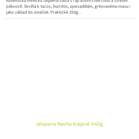
Autentická mexická taquería salsa s rajčatovo‑chilli chutí a střední
pálivostí. Skvělá k tacos, burritos, quesadillám, grilovanému masu i
jako základ do omáček. Praktické 250g...
Jalapeno Nacho krájené 440g