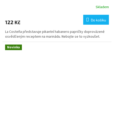
Skladem
Do košíku
122 Kč
La Costeña představuje pikantní habanero papričky doprovázené
osvědčeným receptem na marinádu. Nebojte se to vyzkoušet.
Novinka