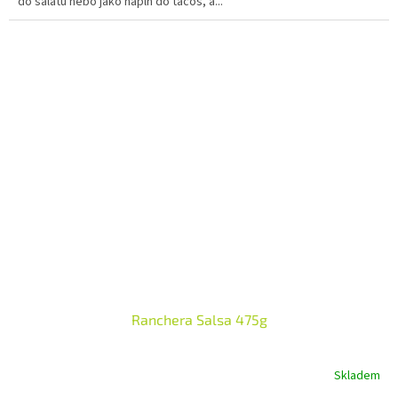
do salátů nebo jako náplň do tacos, a...
Ranchera Salsa 475g
Skladem