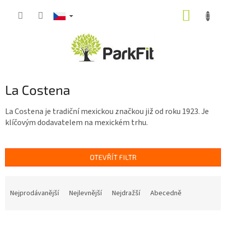
Přejít
NÁKUP
na
obsah
KOŠÍK
La Costena
La Costena je tradiční mexickou značkou již od roku 1923. Je
klíčovým dodavatelem na mexickém trhu.
OTEVŘÍT FILTR
Ř
a
Nejprodávanější
Nejlevnější
Nejdražší
Abecedně
z
e
V
n