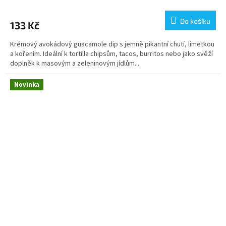
Do košíku
133 Kč
Krémový avokádový guacamole dip s jemně pikantní chutí, limetkou
a kořením. Ideální k tortilla chipsům, tacos, burritos nebo jako svěží
doplněk k masovým a zeleninovým jídlům....
Novinka