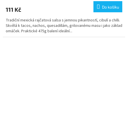
Do košíku
111 Kč
Tradiční mexická rajčatová salsa s jemnou pikantností, cibulí a chilli.
Skvělá k tacos, nachos, quesadillám, grilovanému masu i jako základ
omáček. Praktické 475g balení ideální...