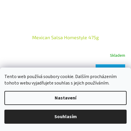
Mexican Salsa Homestyle 475g
Skladem
Do košíku
111 Kč
Tento web používá soubory cookie. Dalším procházením
tohoto webu vyjadřujete souhlas s jejich používáním.
Rustikální domácí mexická salsa s rajčaty, cibulí, chilli a koriandrem.
Má plnou, autentickou chuť a příjemně jemný chilli tón, který
nepřebije ostatní ingredience. Skvělá k...
Nastavení
Souhlasím