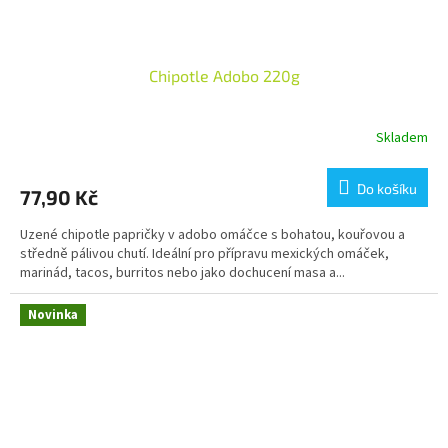
Chipotle Adobo 220g
Skladem
Do košíku
77,90 Kč
Uzené chipotle papričky v adobo omáčce s bohatou, kouřovou a
středně pálivou chutí. Ideální pro přípravu mexických omáček,
marinád, tacos, burritos nebo jako dochucení masa a...
Novinka