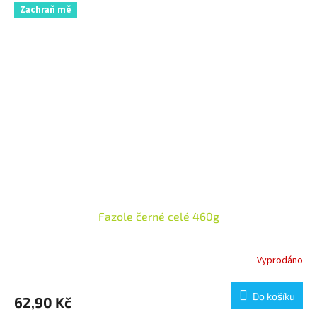
Zachraň mě
Fazole černé celé 460g
Vyprodáno
Do košíku
62,90 Kč