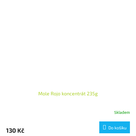
Mole Rojo koncentrát 235g
Skladem
Průměrné
hodnocení
produktu
Do košíku
130 Kč
je