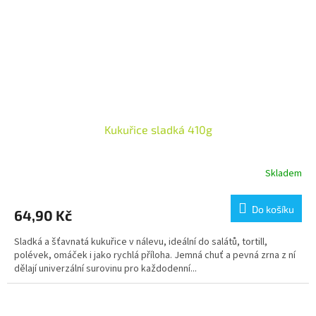
Kukuřice sladká 410g
Skladem
Do košíku
64,90 Kč
Sladká a šťavnatá kukuřice v nálevu, ideální do salátů, tortill,
polévek, omáček i jako rychlá příloha. Jemná chuť a pevná zrna z ní
dělají univerzální surovinu pro každodenní...