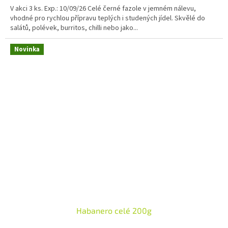
V akci 3 ks. Exp.: 10/09/26 Celé černé fazole v jemném nálevu,
vhodné pro rychlou přípravu teplých i studených jídel. Skvělé do
salátů, polévek, burritos, chilli nebo jako...
Novinka
Habanero celé 200g