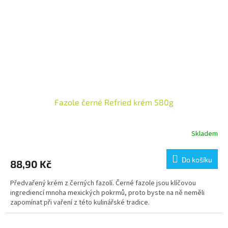
Fazole černé Refried krém 580g
Skladem
Průměrné
hodnocení
produktu
Do košíku
88,90 Kč
je
5,0
Předvařený krém z černých fazolí. Černé fazole jsou klíčovou
z
ingrediencí mnoha mexických pokrmů, proto byste na ně neměli
5
zapomínat při vaření z této kulinářské tradice.
hvězdiček.