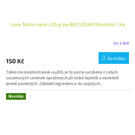
Lima Tahini natur 225 g bio BIO VEGAN Množství: 1 ks
Do 3 dnů
Do košíku
150 Kč
Tahini má mnohostranné využití, je to pasta vyrobená z celých
sezamových semínek opražených při nízké teplotě a následně
jemně pomletých. Základní ingredience do asijských...
Novinka