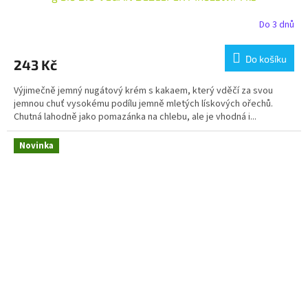
Do 3 dnů
Do košíku
243 Kč
Výjimečně jemný nugátový krém s kakaem, který vděčí za svou
jemnou chuť vysokému podílu jemně mletých lískových ořechů.
Chutná lahodně jako pomazánka na chlebu, ale je vhodná i...
Novinka