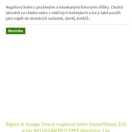
Nugátový krém s praženými a nasekanými lískovými oříšky. Chutná
lahodně na chlebu nebo v mléčných koktejlech a lze ji také použít
jako náplň do domácích sušenek, dortů, koláčů...
Novinka
Rigoni di Asiago Tmavý nugátový krém lískooříškový 250
g bio BIO VEGAN BEZLEPEK Množství: 1 ks