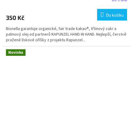
Do 3 dnů
Do košíku
350 Kč
Bionella garantuje organické, fair trade kakao®, třtinový cukr a
palmový olej od partnerů RAPUNZEL HAND IN HAND. Nejlepší, čerstvě
pražené lískové oříšky z projektu Rapunzel...
Novinka