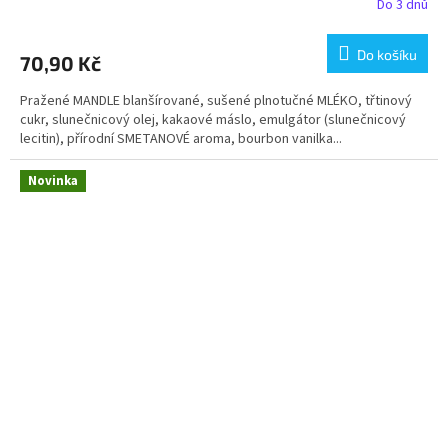
Do 3 dnů
Do košíku
70,90 Kč
Pražené MANDLE blanšírované, sušené plnotučné MLÉKO, třtinový
cukr, slunečnicový olej, kakaové máslo, emulgátor (slunečnicový
lecitin), přírodní SMETANOVÉ aroma, bourbon vanilka...
Novinka