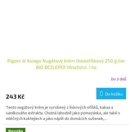
Rigoni di Asiago Nugátový krém lískooříškový 250 g bio
BIO BEZLEPEK Množství: 1 ks
Do 3 dnů
Do košíku
243 Kč
Tento nugátový krém je vyrobený z lískových oříšků, kakaa a
vanilkového extraktu. Chutná lahodně jako pomazánka, ale také v
mléčných koktejlech a jako náplň do domácích sušenek,...
Novinka