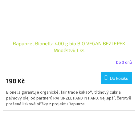
Rapunzel Bionella 400 g bio BIO VEGAN BEZLEPEK
Množství: 1 ks
Do 3 dnů
Do košíku
198 Kč
Bionella garantuje organické, fair trade kakao®, třtinový cukr a
palmový olej od partnerů RAPUNZEL HAND IN HAND. Nejlepší, čerstvě
pražené lískové oříšky z projektu Rapunzel...