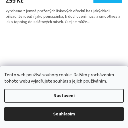
259 Kč
Vyrobeno z jemně pražených lískových ořechů bez jakýchkoli
přísad. Je ideální jako pomazánka, k dochucení müsli a smoothies a
jako topping do salátových misek. Olej se může...
Tento web používá soubory cookie. Dalším procházením
tohoto webu vyjadřujete souhlas s jejich používáním.
Nastavení
Souhlasím
Rapunzel Samba křupavá 250g bio BIO VEGETARIAN