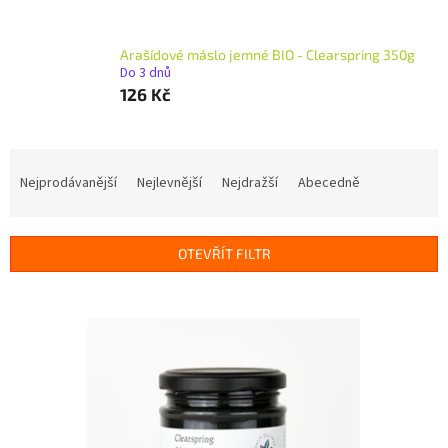
Arašídové máslo jemné BIO - Clearspring 350g
Do 3 dnů
126 Kč
Ř
a
Nejprodávanější
Nejlevnější
Nejdražší
Abecedně
z
e
n
OTEVŘÍT FILTR
í
p
V
r
ý
o
p
d
i
u
s
k
p
t
r
ů