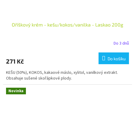
Oříškový krém - kešu/kokos/vanilka - Laskao 200g
Do 3 dnů
Do košíku
271 Kč
KEŠU (50%), KOKOS, kakaové máslo, xylitol, vanilkový extrakt.
Obsahuje sušené skořápkové plody.
Novinka