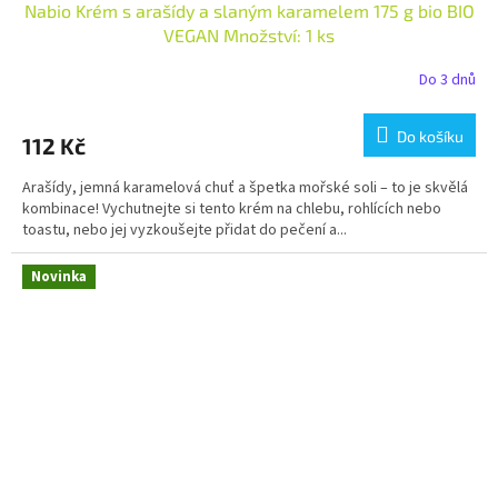
Nabio Krém s arašídy a slaným karamelem 175 g bio BIO
VEGAN Množství: 1 ks
Do 3 dnů
Do košíku
112 Kč
Arašídy, jemná karamelová chuť a špetka mořské soli – to je skvělá
kombinace! Vychutnejte si tento krém na chlebu, rohlících nebo
toastu, nebo jej vyzkoušejte přidat do pečení a...
Novinka