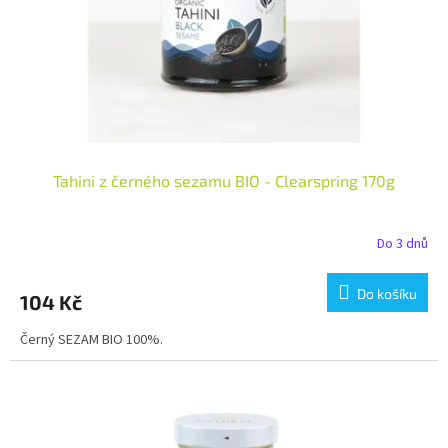
o
d
u
k
t
ů
Tahini z černého sezamu BIO - Clearspring 170g
Do 3 dnů
Do košíku
104 Kč
Černý SEZAM BIO 100%.