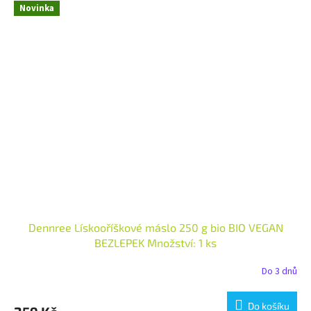
Novinka
Dennree Lískooříškové máslo 250 g bio BIO VEGAN
BEZLEPEK Množství: 1 ks
Do 3 dnů
Do košíku