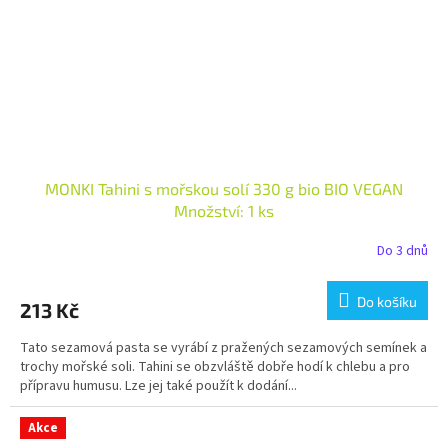
MONKI Tahini s mořskou solí 330 g bio BIO VEGAN
Množství: 1 ks
Do 3 dnů
Do košíku
213 Kč
Tato sezamová pasta se vyrábí z pražených sezamových semínek a
trochy mořské soli. Tahini se obzvláště dobře hodí k chlebu a pro
přípravu humusu. Lze jej také použít k dodání...
Akce