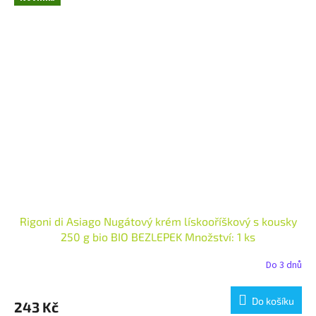
Rigoni di Asiago Nugátový krém lískooříškový s kousky
250 g bio BIO BEZLEPEK Množství: 1 ks
Do 3 dnů
Do košíku
243 Kč