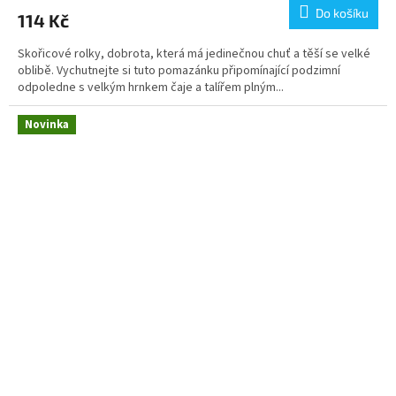
Do košíku
114 Kč
Skořicové rolky, dobrota, která má jedinečnou chuť a těší se velké
oblibě. Vychutnejte si tuto pomazánku připomínající podzimní
odpoledne s velkým hrnkem čaje a talířem plným...
Novinka