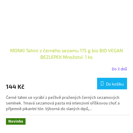
MONKI Tahini z černého sezamu 175 g bio BIO VEGAN
BEZLEPEK Množství: 1 ks
Do 3 dnů
Do košíku
144 Kč
Černé tahini se vyrábí z pečlivě pražených černých sezamových
semínek. Tmavá sezamová pasta má intenzivní oříškovou chuť a
příjemně pikantní tón. Výborná do slaných dipů,...
Novinka