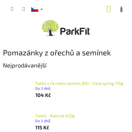
Přejít
NÁKUP
na
obsah
KOŠÍK
Pomazánky z ořechů a semínek
Nejprodávanější
Tahini z černého sezamu BIO - Clearspring 170g
Do 3 dnů
104 Kč
Tahini - Natural 420g
Do 3 dnů
115 Kč