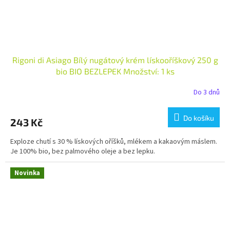
Rigoni di Asiago Bílý nugátový krém lískooříškový 250 g
bio BIO BEZLEPEK Množství: 1 ks
Do 3 dnů
Do košíku
243 Kč
Exploze chutí s 30 % lískových oříšků, mlékem a kakaovým máslem.
Je 100% bio, bez palmového oleje a bez lepku.
Novinka