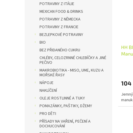
i
r
n
POTRAVINY Z ITÁLIE
s
o
e
MEXICAN FOOD & DRINKS
p
d
l
POTRAVINY Z NĚMECKA
r
u
POTRAVINY Z FRANCIE
o
k
d
BEZLEPKOVÉ POTRAVINY
t
u
ů
BIO
HH BI
k
BEZ PŘIDANÉHO CUKRU
Manuk
t
CHLÉBY, CELOZRNNÉ CHLEBÍČKY A JINÉ
ů
PEČIVO
MAKROBIOTIKA - MISO, UME, KUZU A
MOŘSKÉ ŘASY
104
NÁPOJE
NAKLÍČENÍ
Jemný 
OLEJE ROSTLINNÉ A TUKY
manuk
POMAZÁNKY, PAŠTIKY, DŽEMY
PRO DĚTI
PŘÍSADY NA VAŘENÍ, PEČENÍ A
DOCHUCOVÁNÍ