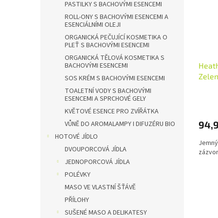
PASTILKY S BACHOVÝMI ESENCEMI
ROLL-ONY S BACHOVÝMI ESENCEMI A
ESENCIÁLNÍMI OLEJI
ORGANICKÁ PEČUJÍCÍ KOSMETIKA O
PLEŤ S BACHOVÝMI ESENCEMI
ORGANICKÁ TĚLOVÁ KOSMETIKA S
Heath
BACHOVÝMI ESENCEMI
Zele
SOS KRÉM S BACHOVÝMI ESENCEMI
TOALETNÍ VODY S BACHOVÝMI
ESENCEMI A SPRCHOVÉ GELY
KVĚTOVÉ ESENCE PRO ZVÍŘÁTKA
94,
VŮNĚ DO AROMALAMPY I DIFUZÉRU BIO
HOTOVÉ JÍDLO
Jemný 
DVOUPORCOVÁ JÍDLA
zázvor
JEDNOPORCOVÁ JÍDLA
POLÉVKY
MASO VE VLASTNÍ ŠŤÁVĚ
PŘÍLOHY
SUŠENÉ MASO A DELIKATESY