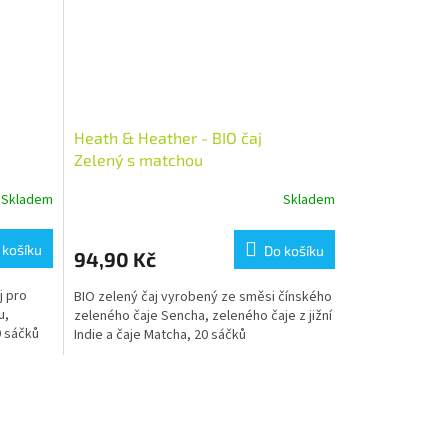
Heath & Heather - BIO čaj
Zelený s matchou
Skladem
Skladem
 košíku
Do košíku
94,90 Kč
j pro
BIO zelený čaj vyrobený ze směsi čínského
u,
zeleného čaje Sencha, zeleného čaje z jižní
0 sáčků
Indie a čaje Matcha, 20 sáčků