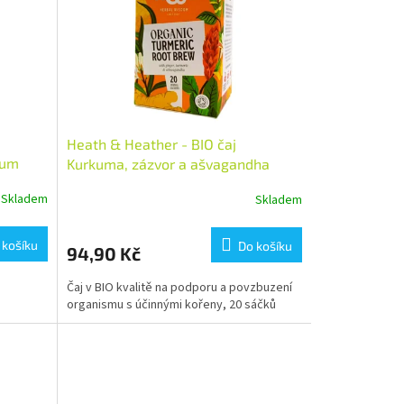
Heath & Heather - BIO čaj
ium
Kurkuma, zázvor a ašvagandha
Skladem
Skladem
 košíku
Do košíku
94,90 Kč
Čaj v BIO kvalitě na podporu a povzbuzení
organismu s účinnými kořeny, 20 sáčků