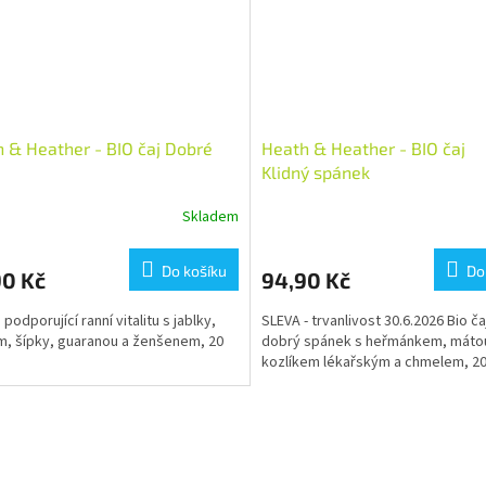
 & Heather - BIO čaj Dobré
Heath & Heather - BIO čaj
Klidný spánek
Skladem
Do košíku
Do
90 Kč
94,90 Kč
 podporující ranní vitalitu s jablky,
SLEVA - trvanlivost 30.6.2026 Bio ča
m, šípky, guaranou a ženšenem, 20
dobrý spánek s heřmánkem, máto
kozlíkem lékařským a chmelem, 2