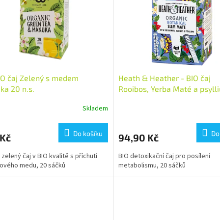
O čaj Zelený s medem
Heath & Heather - BIO čaj
a 20 n.s.
Rooibos, Yerba Maté a psyll
Skladem
Do košíku
Do
 Kč
94,90 Kč
zelený čaj v BIO kvalitě s příchutí
BIO detoxikační čaj pro posílení
ového medu, 20 sáčků
metabolismu, 20 sáčků