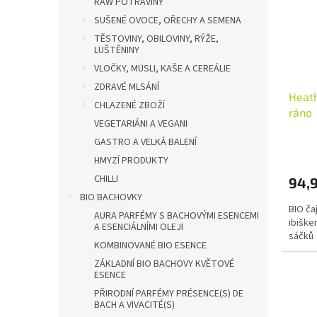
RAW POTRAVINY
SUŠENÉ OVOCE, OŘECHY A SEMENA
TĚSTOVINY, OBILOVINY, RÝŽE,
LUŠTĚNINY
VLOČKY, MÜSLI, KAŠE A CEREÁLIE
ZDRAVÉ MLSÁNÍ
Heath
CHLAZENÉ ZBOŽÍ
ráno
VEGETARIÁNI A VEGANI
GASTRO A VELKÁ BALENÍ
HMYZÍ PRODUKTY
CHILLI
94,
BIO BACHOVKY
BIO čaj
AURA PARFÉMY S BACHOVÝMI ESENCEMI
ibiške
A ESENCIÁLNÍMI OLEJI
sáčků
KOMBINOVANÉ BIO ESENCE
ZÁKLADNÍ BIO BACHOVY KVĚTOVÉ
ESENCE
PŘIRODNÍ PARFÉMY PRÉSENCE(S) DE
BACH A VIVACITÉ(S)