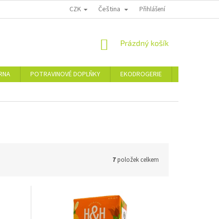
CZK
Čeština
PODMÍNKY OCHRANY OSOBNÍCH ÚDAJŮ
MOJE OBJEDNÁVKA
Přihlášení
VRÁCE
NÁKUPNÍ
Prázdný košík
KOŠÍK
ÁRNA
POTRAVINOVÉ DOPLŇKY
EKODROGERIE
ŠPERKY
7
položek celkem