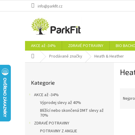
Přejít
info@parkfit.cz
na
obsah
AKCE až -34%
ZDRAVÉ POTRAVINY
BIO BACH
Domů
Prodávané značky
Heath & Heather
P
Hea
o
Přeskočit
s
Kategorie
kategorie
t
Ř
r
AKCE až -34%
a
a
Nejpro
Výprodej slevy až 40%
z
n
Blížící nebo skončená DMT slevy až
e
n
70%
V
n
í
ZDRAVÉ POTRAVINY
ý
í
p
p
p
POTRAVINY Z ANGLIE
a