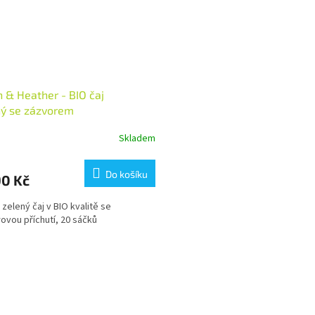
 & Heather - BIO čaj
ný se zázvorem
Skladem
Do košíku
90 Kč
zelený čaj v BIO kvalitě se
ovou příchutí, 20 sáčků
O
v
l
á
d