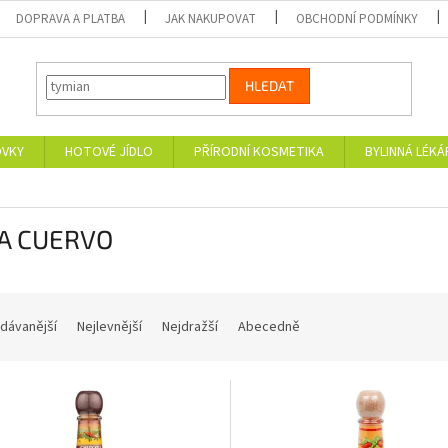
DOPRAVA A PLATBA
JAK NAKUPOVAT
OBCHODNÍ PODMÍNKY
HLEDAT
OVKY
HOTOVÉ JÍDLO
PŘÍRODNÍ KOSMETIKA
BYLINNÁ LÉK
A CUERVO
dávanější
Nejlevnější
Nejdražší
Abecedně