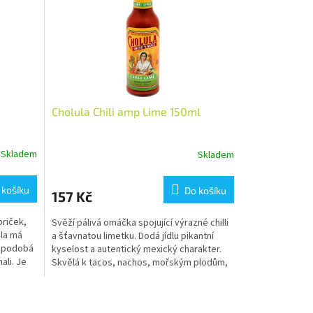
Cholula Chili amp Lime 150ml
Skladem
Skladem
 košíku
Do košíku
157 Kč
priček,
Svěží pálivá omáčka spojující výrazné chilli
ula má
a šťavnatou limetku. Dodá jídlu pikantní
nepodobá
kyselost a autentický mexický charakter.
ali. Je
Skvělá k tacos, nachos, mořským plodům,
kuřeti i...