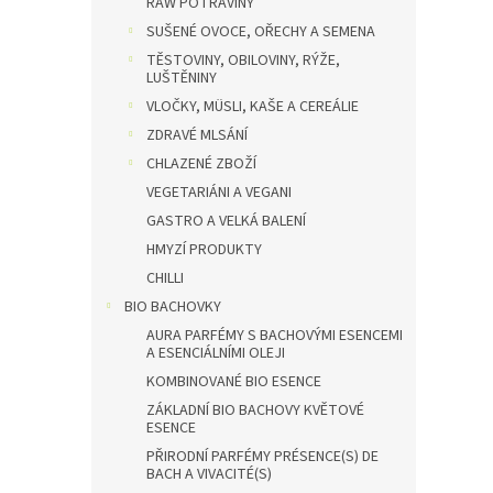
RAW POTRAVINY
SUŠENÉ OVOCE, OŘECHY A SEMENA
TĚSTOVINY, OBILOVINY, RÝŽE,
LUŠTĚNINY
VLOČKY, MÜSLI, KAŠE A CEREÁLIE
ZDRAVÉ MLSÁNÍ
CHLAZENÉ ZBOŽÍ
VEGETARIÁNI A VEGANI
GASTRO A VELKÁ BALENÍ
HMYZÍ PRODUKTY
CHILLI
BIO BACHOVKY
AURA PARFÉMY S BACHOVÝMI ESENCEMI
A ESENCIÁLNÍMI OLEJI
KOMBINOVANÉ BIO ESENCE
ZÁKLADNÍ BIO BACHOVY KVĚTOVÉ
ESENCE
PŘIRODNÍ PARFÉMY PRÉSENCE(S) DE
BACH A VIVACITÉ(S)