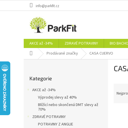
Přejít
info@parkfit.cz
na
obsah
AKCE až -34%
ZDRAVÉ POTRAVINY
BIO BACH
Domů
Prodávané značky
CASA CUERVO
P
CAS
o
Přeskočit
s
Kategorie
kategorie
t
Ř
r
AKCE až -34%
a
a
Nejpro
Výprodej slevy až 40%
z
n
Blížící nebo skončená DMT slevy až
e
n
70%
V
n
í
ZDRAVÉ POTRAVINY
ý
í
p
p
p
POTRAVINY Z ANGLIE
a