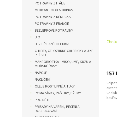
i
r
n
POTRAVINY Z ITÁLIE
s
o
e
MEXICAN FOOD & DRINKS
p
d
l
POTRAVINY Z NĚMECKA
r
u
POTRAVINY Z FRANCIE
o
k
d
BEZLEPKOVÉ POTRAVINY
t
u
ů
BIO
Cholu
k
BEZ PŘIDANÉHO CUKRU
t
CHLÉBY, CELOZRNNÉ CHLEBÍČKY A JINÉ
ů
PEČIVO
MAKROBIOTIKA - MISO, UME, KUZU A
MOŘSKÉ ŘASY
157 
NÁPOJE
NAKLÍČENÍ
Chipot
OLEJE ROSTLINNÉ A TUKY
autent
Cholul
POMAZÁNKY, PAŠTIKY, DŽEMY
kouřov
PRO DĚTI
chipot
PŘÍSADY NA VAŘENÍ, PEČENÍ A
DOCHUCOVÁNÍ