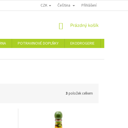
CZK
Čeština
PODMÍNKY OCHRANY OSOBNÍCH ÚDAJŮ
MOJE OBJEDNÁVKA
Přihlášení
VRÁCE
NÁKUPNÍ
Prázdný košík
KOŠÍK
ÁRNA
POTRAVINOVÉ DOPLŇKY
EKODROGERIE
ŠPERKY
3
položek celkem