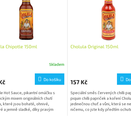
la Chipotle 150ml
Cholula Original 150ml
Skladem
Do košíku
Do
Kč
157 Kč
le Hot Sauce, pikantní omáčku s
Speciální směs červených chilli pa
ickým mixem originálních chutí
piquin chilli papriček a koření Chol
a, které jsou bohaté, ohnivé,
jedinečnou chuť a vůni, která se 
é a jemně sladké, díky pravým
ničemu, co jste kdy předtím ochutn
le papričkám.Tato omáčka...
to...
O
v