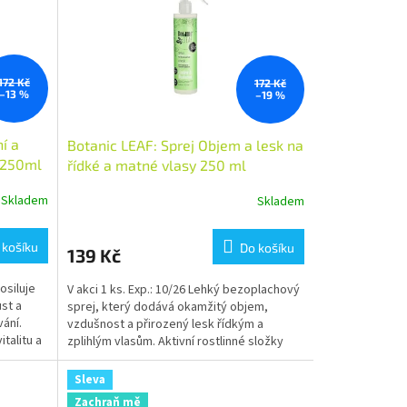
172 Kč
172 Kč
–13 %
–19 %
í a
Botanic LEAF: Sprej Objem a lesk na
ů 250ml
řídké a matné vlasy 250 ml
Skladem
Skladem
 košíku
Do košíku
139 Kč
osiluje
V akci 1 ks. Exp.: 10/26 Lehký bezoplachový
ůst a
sprej, který dodává okamžitý objem,
ání.
vzdušnost a přirozený lesk řídkým a
talitu a
zplihlým vlasům. Aktivní rostlinné složky
zpevňují vlasové...
Sleva
Zachraň mě