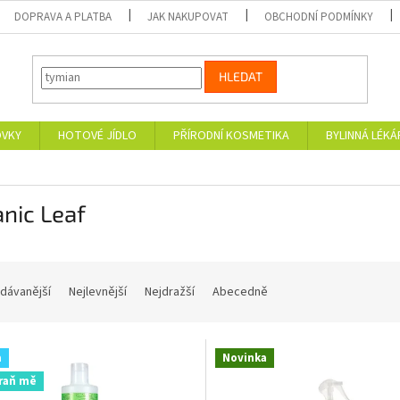
DOPRAVA A PLATBA
JAK NAKUPOVAT
OBCHODNÍ PODMÍNKY
HLEDAT
OVKY
HOTOVÉ JÍDLO
PŘÍRODNÍ KOSMETIKA
BYLINNÁ LÉK
nic Leaf
dávanější
Nejlevnější
Nejdražší
Abecedně
a
Novinka
raň mě