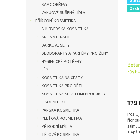
Slev
SAMOOHŘEVY
Zach
VAKUOVĚ SUŠENÁ JÍDLA
PŘÍRODNÍ KOSMETIKA
AJURVÉDSKÁ KOSMETIKA
AROMATERAPIE
DÁRKOVÉ SETY
DEODORANTY A PARFÉMY PRO ŽENY
HYGIENICKÉ POTŘEBY
Botan
JÍLY
růst 
KOSMETIKA NA CESTY
ml
KOSMETIKA PRO DĚTI
KOSMETIKA SE VČELÍMI PRODUKTY
179 
OSOBNÍ PÉČE
PÁNSKÁ KOSMETIKA
Posilu
PLEŤOVÁ KOSMETIKA
řídnou
stimul
PŘÍRODNÍ MÝDLA
zlepšu
TĚLOVÁ KOSMETIKA
vlákna.