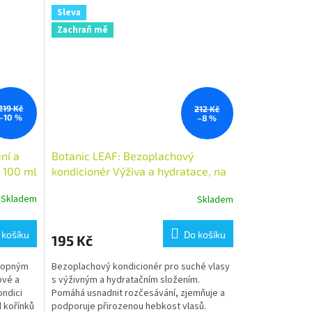
Sleva
Zachraň mě
219 Kč
212 Kč
–10 %
–8 %
ní a
Botanic LEAF: Bezoplachový
ů 100 ml
kondicionér Výživa a hydratace, na
suché vlasy 100 ml
Skladem
Skladem
 košíku
Do košíku
195 Kč
onopným
Bezoplachový kondicionér pro suché vlasy
ové a
s výživným a hydratačním složením.
ondici
Pomáhá usnadnit rozčesávání, zjemňuje a
d kořínků
podporuje přirozenou hebkost vlasů.