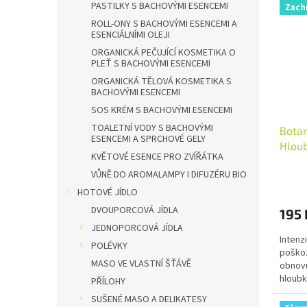
PASTILKY S BACHOVÝMI ESENCEMI
Zach
ROLL-ONY S BACHOVÝMI ESENCEMI A
ESENCIÁLNÍMI OLEJI
ORGANICKÁ PEČUJÍCÍ KOSMETIKA O
PLEŤ S BACHOVÝMI ESENCEMI
ORGANICKÁ TĚLOVÁ KOSMETIKA S
BACHOVÝMI ESENCEMI
SOS KRÉM S BACHOVÝMI ESENCEMI
TOALETNÍ VODY S BACHOVÝMI
Botan
ESENCEMI A SPRCHOVÉ GELY
Hloub
KVĚTOVÉ ESENCE PRO ZVÍŘÁTKA
poško
VŮNĚ DO AROMALAMPY I DIFUZÉRU BIO
HOTOVÉ JÍDLO
DVOUPORCOVÁ JÍDLA
195 
JEDNOPORCOVÁ JÍDLA
Intenz
POLÉVKY
poškoz
MASO VE VLASTNÍ ŠŤÁVĚ
obnovu
hloubk
PŘÍLOHY
Bohaté 
SUŠENÉ MASO A DELIKATESY