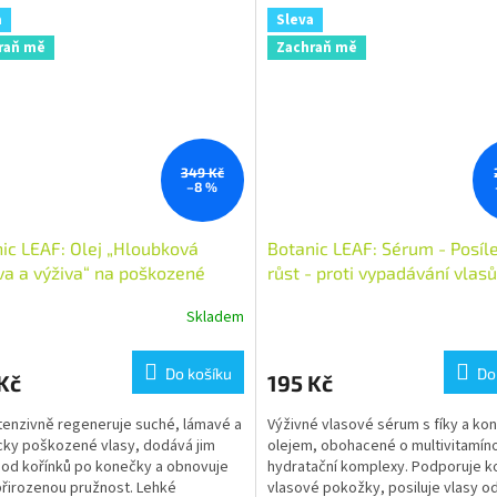
a
Sleva
raň mě
Zachraň mě
349 Kč
–8 %
ic LEAF: Olej „Hloubková
Botanic LEAF: Sérum - Posíle
a a výživa“ na poškozené
růst - proti vypadávání vlas
 100 ml
Skladem
Do košíku
Do
Kč
195 Kč
ntenzivně regeneruje suché, lámavé a
Výživné vlasové sérum s fíky a k
ky poškozené vlasy, dodává jim
olejem, obohacené o multivitamín
 od kořínků po konečky a obnovuje
hydratační komplexy. Podporuje k
 přirozenou pružnost. Lehké
vlasové pokožky, posiluje vlasy o