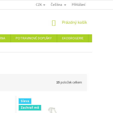
CZK
Čeština
PODMÍNKY OCHRANY OSOBNÍCH ÚDAJŮ
MOJE OBJEDNÁVKA
Přihlášení
VRÁCE
NÁKUPNÍ
Prázdný košík
KOŠÍK
ÁRNA
POTRAVINOVÉ DOPLŇKY
EKODROGERIE
ŠPERKY
15
položek celkem
Sleva
Zachraň mě