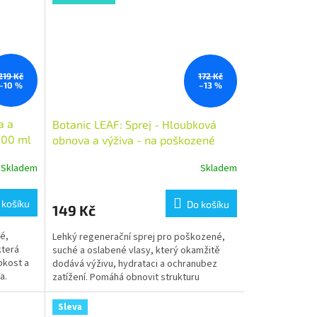
219 Kč
172 Kč
–10 %
–13 %
a a
Botanic LEAF: Sprej - Hloubková
300 ml
obnova a výživa - na poškozené
vlasy 250 ml
Skladem
Skladem
 košíku
Do košíku
149 Kč
é,
Lehký regenerační sprej pro poškozené,
která
suché a oslabené vlasy, který okamžitě
bkost a
dodává výživu, hydrataci a ochranubez
a.
zatížení. Pomáhá obnovit strukturu
vlasového vlákna, zlepšuje...
Sleva