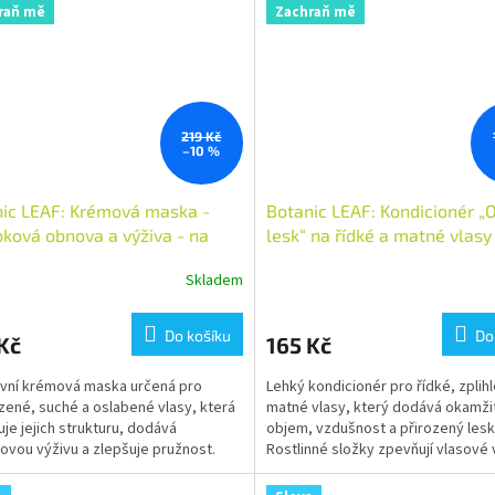
raň mě
Zachraň mě
219 Kč
–10 %
ic LEAF: Krémová maska -
Botanic LEAF: Kondicionér „
ková obnova a výživa - na
lesk“ na řídké a matné vlas
zené vlasy 300 ml
Skladem
Do košíku
Do
Kč
165 Kč
ivní krémová maska určená pro
Lehký kondicionér pro řídké, zplihl
ené, suché a oslabené vlasy, která
matné vlasy, který dodává okamži
je jejich strukturu, dodává
objem, vzdušnost a přirozený lesk
ovou výživu a zlepšuje pružnost.
Rostlinné složky zpevňují vlasové 
složení s...
zlepšují jeho strukturu a...