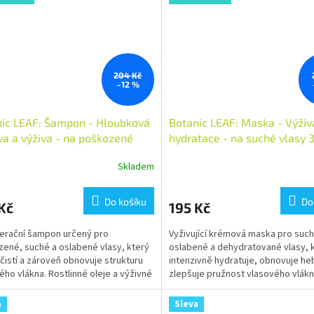
204 Kč
–12 %
ic LEAF: Šampon - Hloubková
Botanic LEAF: Maska - Výživ
a a výživa - na poškozené
hydratace - na suché vlasy 
 400 ml
Skladem
Do košíku
Do
Kč
195 Kč
erační šampon určený pro
Vyživující krémová maska pro such
ené, suché a oslabené vlasy, který
oslabené a dehydratované vlasy, 
čistí a zároveň obnovuje strukturu
intenzivně hydratuje, obnovuje he
ého vlákna. Rostlinné oleje a výživné
zlepšuje pružnost vlasového vlákn
dodávají...
Rostlinné složky dodávají...
a
Sleva