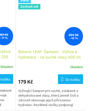
Sleva
Zachraň mě
187 Kč
204 Kč
–11 %
–12 %
Výživa
Botanic LEAF: Šampon - Výživa a
y 250
hydratace - na suché vlasy 400 ml
Skladem
Skladem
 košíku
Do košíku
179 Kč
oslabené
Vyživující šampon pro suché, oslabené a
ovuje
dehydratované vlasy, který jemně čistí a
nou
zároveň obnovuje jejich přirozenou
í
hydrataci. Rostlinné složky podporují
hebkost, pružnost a...