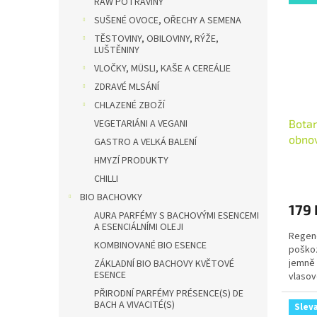
RAW POTRAVINY
SUŠENÉ OVOCE, OŘECHY A SEMENA
TĚSTOVINY, OBILOVINY, RÝŽE,
LUŠTĚNINY
VLOČKY, MÜSLI, KAŠE A CEREÁLIE
ZDRAVÉ MLSÁNÍ
CHLAZENÉ ZBOŽÍ
VEGETARIÁNI A VEGANI
Botan
obnov
GASTRO A VELKÁ BALENÍ
vlasy
HMYZÍ PRODUKTY
CHILLI
BIO BACHOVKY
179 
AURA PARFÉMY S BACHOVÝMI ESENCEMI
A ESENCIÁLNÍMI OLEJI
Regen
KOMBINOVANÉ BIO ESENCE
poškoz
jemně 
ZÁKLADNÍ BIO BACHOVY KVĚTOVÉ
ESENCE
vlasov
složky 
PŘIRODNÍ PARFÉMY PRÉSENCE(S) DE
BACH A VIVACITÉ(S)
Slev