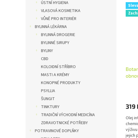
ÚSTNÍ HYGIENA
Slev
VLASOVÁ KOSMETIKA
Zach
VŮNĚ PRO INTERIÉR
BYLINNÁ LÉKÁRNA
BYLINNÁ DROGERIE
BYLINNÉ SIRUPY
BYLINY
CBD
KOLOIDNÍ STŘÍBRO
Botan
MASTI A KRÉMY
obnov
vlasy
KONOPNÉ PRODUKTY
PSYLLIA
ŠUNGIT
319 
TINKTURY
TRADIČNÍ VÝCHODNÍ MEDICÍNA
Olej i
ZDRAVOTNICKÉ POTŘEBY
chemic
výživu
POTRAVINOVÉ DOPLŇKY
jejich