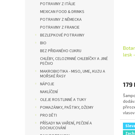
i
r
n
POTRAVINY Z ITÁLIE
s
o
e
MEXICAN FOOD & DRINKS
p
d
l
POTRAVINY Z NĚMECKA
r
u
POTRAVINY Z FRANCIE
o
k
d
BEZLEPKOVÉ POTRAVINY
t
u
ů
BIO
Botan
k
BEZ PŘIDANÉHO CUKRU
lesk 
t
CHLÉBY, CELOZRNNÉ CHLEBÍČKY A JINÉ
ml
ů
PEČIVO
MAKROBIOTIKA - MISO, UME, KUZU A
MOŘSKÉ ŘASY
179 
NÁPOJE
NAKLÍČENÍ
Šampon
OLEJE ROSTLINNÉ A TUKY
dodává
přiroz
POMAZÁNKY, PAŠTIKY, DŽEMY
vlasov
PRO DĚTI
a svěží
PŘÍSADY NA VAŘENÍ, PEČENÍ A
Slev
DOCHUCOVÁNÍ
Zach