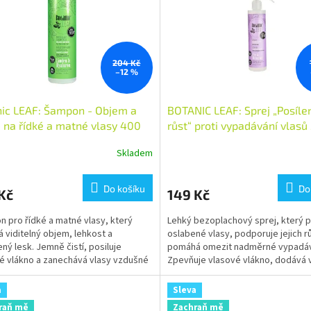
204 Kč
–12 %
ic LEAF: Šampon - Objem a
BOTANIC LEAF: Sprej „Posílen
- na řídké a matné vlasy 400
růst“ proti vypadávání vlas
Skladem
Do košíku
Do
Kč
149 Kč
 pro řídké a matné vlasy, který
Lehký bezoplachový sprej, který p
 viditelný objem, lehkost a
oslabené vlasy, podporuje jejich r
ený lesk. Jemně čistí, posiluje
pomáhá omezit nadměrné vypadáv
é vlákno a zanechává vlasy vzdušné
Zpevňuje vlasové vlákno, dodává vi
. Vhodný pro...
zanechává vlasy...
a
Sleva
raň mě
Zachraň mě