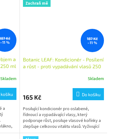
Zachraň mě
187 Kč
187 Kč
–11 %
–11 %
Objem a
Botanic LEAF: Kondicionér - Posílení
y 250 ml
a růst - proti vypadávání vlasů 250
ml
Skladem
Skladem
 košíku
Do košíku
165 Kč
é a
Posilující kondicionér pro oslabené,
tý
řídnoucí a vypadávající vlasy, který
.
podporuje růst, posiluje vlasové kořínky a
vlákno,
zlepšuje celkovou vitalitu vlasů. Vyživující
složky zjemňují...