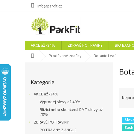
Přejít
info@parkfit.cz
na
obsah
AKCE až -34%
ZDRAVÉ POTRAVINY
BIO BACH
Domů
Prodávané značky
Botanic Leaf
P
Bota
o
Přeskočit
s
Kategorie
kategorie
t
Ř
r
AKCE až -34%
a
a
Nejpro
Výprodej slevy až 40%
z
n
Blížící nebo skončená DMT slevy až
e
n
70%
V
n
í
Slev
ZDRAVÉ POTRAVINY
ý
í
p
Zach
p
p
POTRAVINY Z ANGLIE
a