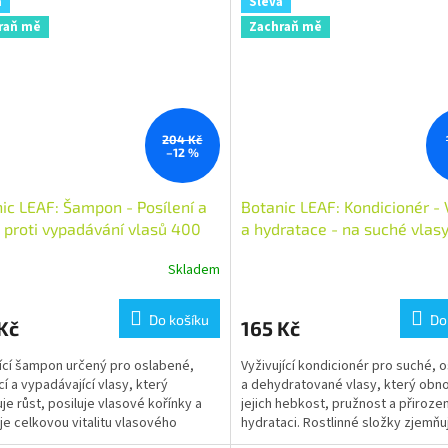
a
Sleva
raň mě
Zachraň mě
204 Kč
–12 %
ic LEAF: Šampon - Posílení a
Botanic LEAF: Kondicionér - 
- proti vypadávání vlasů 400
a hydratace - na suché vlas
ml
Skladem
Do košíku
Do
Kč
165 Kč
jící šampon určený pro oslabené,
Vyživující kondicionér pro suché, 
cí a vypadávající vlasy, který
a dehydratované vlasy, který obn
uje růst, posiluje vlasové kořínky a
jejich hebkost, pružnost a přiroze
je celkovou vitalitu vlasového
hydrataci. Rostlinné složky zjemňuj
 Jemně čistí...
vlasové vlákno,...