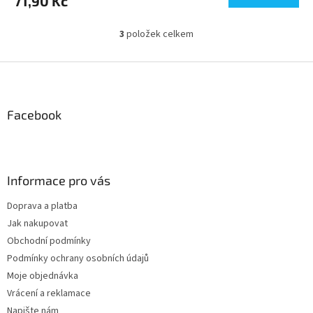
71,90 Kč
3
položek celkem
O
v
l
Z
á
á
d
p
a
a
Facebook
c
t
í
í
p
r
v
Informace pro vás
k
y
Doprava a platba
v
Jak nakupovat
ý
p
Obchodní podmínky
i
Podmínky ochrany osobních údajů
s
Moje objednávka
u
Vrácení a reklamace
Napište nám