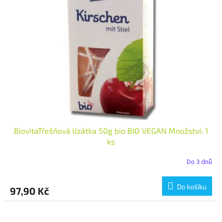
i
r
s
o
p
d
r
u
o
k
d
t
u
ů
k
t
ů
BiovitaTřešňová lízátka 50g bio BIO VEGAN Množství: 1
ks
Do 3 dnů
Do košíku
97,90 Kč