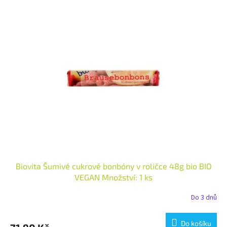
Biovita Šumivé cukrové bonbóny v roličce 48g bio BIO
VEGAN Množství: 1 ks
Do 3 dnů
Do košíku