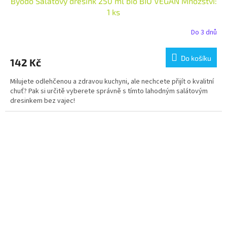
Byodo Salátový dresink 250 ml bio BIO VEGAN Množství:
1 ks
Do 3 dnů
Do košíku
142 Kč
Milujete odlehčenou a zdravou kuchyni, ale nechcete přijít o kvalitní
chuť? Pak si určitě vyberete správně s tímto lahodným salátovým
dresinkem bez vajec!