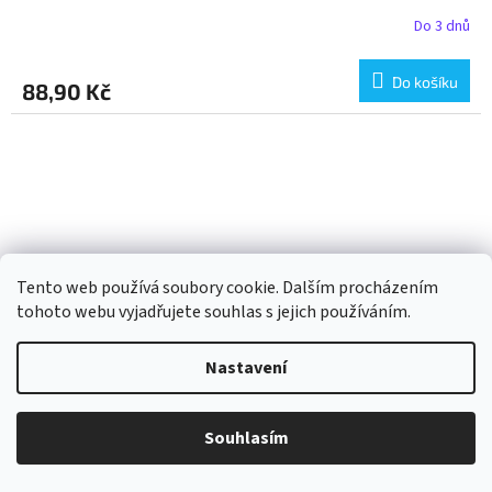
Do 3 dnů
Do košíku
88,90 Kč
Tento web používá soubory cookie. Dalším procházením
tohoto webu vyjadřujete souhlas s jejich používáním.
Nastavení
Souhlasím
Byodo Cizrnové chlebíčky mléčná čokoláda 65 g bio BIO