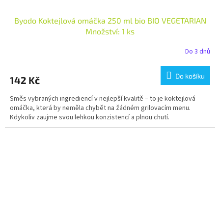
Byodo Koktejlová omáčka 250 ml bio BIO VEGETARIAN
Množství: 1 ks
Do 3 dnů
Do košíku
142 Kč
Směs vybraných ingrediencí v nejlepší kvalitě – to je koktejlová
omáčka, která by neměla chybět na žádném grilovacím menu.
Kdykoliv zaujme svou lehkou konzistencí a plnou chutí.