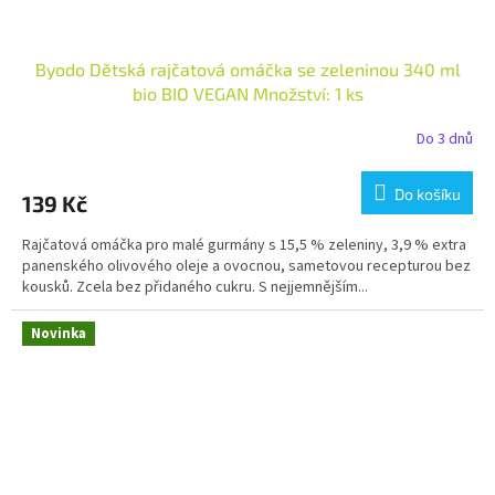
Byodo Dětská rajčatová omáčka se zeleninou 340 ml
bio BIO VEGAN Množství: 1 ks
Do 3 dnů
Do košíku
139 Kč
Rajčatová omáčka pro malé gurmány s 15,5 % zeleniny, 3,9 % extra
panenského olivového oleje a ovocnou, sametovou recepturou bez
kousků. Zcela bez přidaného cukru. S nejjemnějším...
Novinka