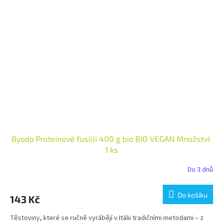
Byodo Proteinové fusilli 400 g bio BIO VEGAN Množství:
1 ks
Do 3 dnů
Do košíku
143 Kč
Těstoviny, které se ručně vyrábějí v Itálii tradičními metodami – z