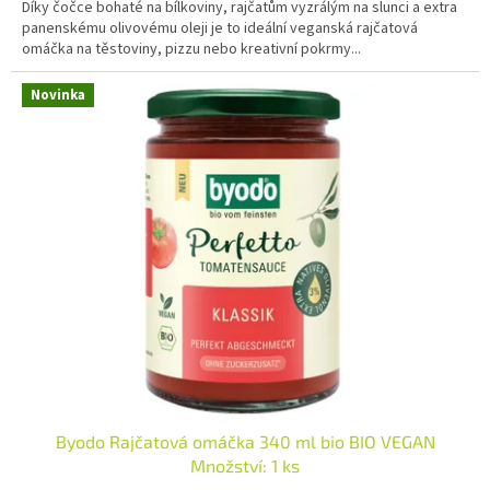
Díky čočce bohaté na bílkoviny, rajčatům vyzrálým na slunci a extra
panenskému olivovému oleji je to ideální veganská rajčatová
omáčka na těstoviny, pizzu nebo kreativní pokrmy...
Novinka
Byodo Rajčatová omáčka 340 ml bio BIO VEGAN
Množství: 1 ks