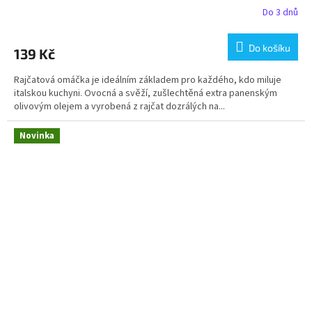
Do 3 dnů
Do košíku
139 Kč
Rajčatová omáčka je ideálním základem pro každého, kdo miluje
italskou kuchyni. Ovocná a svěží, zušlechtěná extra panenským
olivovým olejem a vyrobená z rajčat dozrálých na...
Novinka