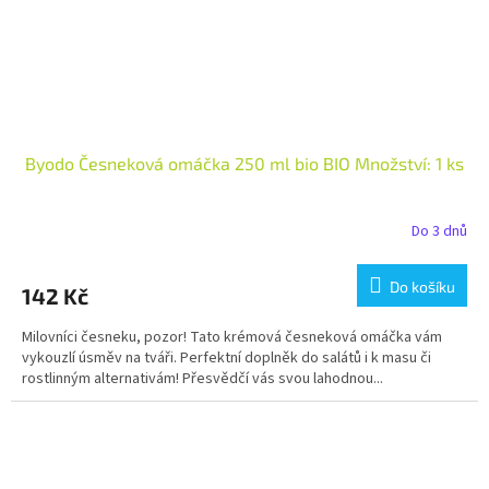
Byodo Česneková omáčka 250 ml bio BIO Množství: 1 ks
Do 3 dnů
Do košíku
142 Kč
Milovníci česneku, pozor! Tato krémová česneková omáčka vám
vykouzlí úsměv na tváři. Perfektní doplněk do salátů i k masu či
rostlinným alternativám! Přesvědčí vás svou lahodnou...