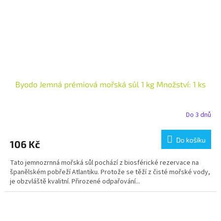
Byodo Jemná prémiová mořská sůl 1 kg Množství: 1 ks
Do 3 dnů
Do košíku
106 Kč
Tato jemnozrnná mořská sůl pochází z biosférické rezervace na
španělském pobřeží Atlantiku. Protože se těží z čisté mořské vody,
je obzvláště kvalitní. Přirozené odpařování...