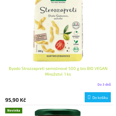
i
r
s
o
p
d
r
u
o
k
d
t
u
ů
k
t
ů
Byodo Strozzapreti semolinové 500 g bio BIO VEGAN
Množství: 1 ks
Do 3 dnů
Do košíku
95,90 Kč
Novinka