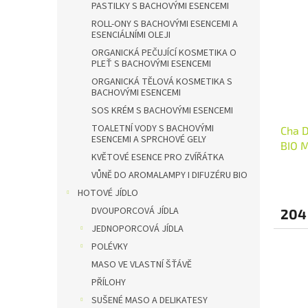
PASTILKY S BACHOVÝMI ESENCEMI
ROLL-ONY S BACHOVÝMI ESENCEMI A
ESENCIÁLNÍMI OLEJI
ORGANICKÁ PEČUJÍCÍ KOSMETIKA O
PLEŤ S BACHOVÝMI ESENCEMI
ORGANICKÁ TĚLOVÁ KOSMETIKA S
BACHOVÝMI ESENCEMI
SOS KRÉM S BACHOVÝMI ESENCEMI
TOALETNÍ VODY S BACHOVÝMI
Cha D
ESENCEMI A SPRCHOVÉ GELY
BIO M
KVĚTOVÉ ESENCE PRO ZVÍŘÁTKA
VŮNĚ DO AROMALAMPY I DIFUZÉRU BIO
HOTOVÉ JÍDLO
DVOUPORCOVÁ JÍDLA
204
JEDNOPORCOVÁ JÍDLA
POLÉVKY
MASO VE VLASTNÍ ŠŤÁVĚ
PŘÍLOHY
SUŠENÉ MASO A DELIKATESY