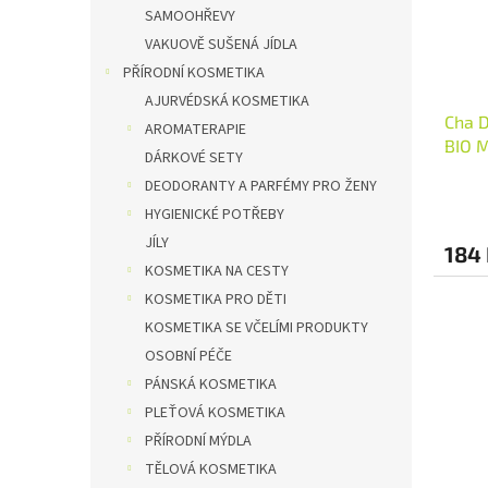
SAMOOHŘEVY
VAKUOVĚ SUŠENÁ JÍDLA
PŘÍRODNÍ KOSMETIKA
AJURVÉDSKÁ KOSMETIKA
Cha D
AROMATERAPIE
BIO M
DÁRKOVÉ SETY
DEODORANTY A PARFÉMY PRO ŽENY
HYGIENICKÉ POTŘEBY
JÍLY
184
KOSMETIKA NA CESTY
KOSMETIKA PRO DĚTI
KOSMETIKA SE VČELÍMI PRODUKTY
OSOBNÍ PÉČE
PÁNSKÁ KOSMETIKA
PLEŤOVÁ KOSMETIKA
PŘÍRODNÍ MÝDLA
TĚLOVÁ KOSMETIKA