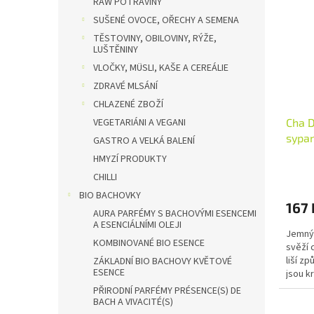
RAW POTRAVINY
SUŠENÉ OVOCE, OŘECHY A SEMENA
TĚSTOVINY, OBILOVINY, RÝŽE,
LUŠTĚNINY
VLOČKY, MÜSLI, KAŠE A CEREÁLIE
ZDRAVÉ MLSÁNÍ
CHLAZENÉ ZBOŽÍ
VEGETARIÁNI A VEGANI
Cha D
sypan
GASTRO A VELKÁ BALENÍ
Množs
HMYZÍ PRODUKTY
CHILLI
BIO BACHOVKY
167 
AURA PARFÉMY S BACHOVÝMI ESENCEMI
A ESENCIÁLNÍMI OLEJI
Jemný 
KOMBINOVANÉ BIO ESENCE
svěží 
liší z
ZÁKLADNÍ BIO BACHOVY KVĚTOVÉ
ESENCE
jsou k
si...
PŘIRODNÍ PARFÉMY PRÉSENCE(S) DE
BACH A VIVACITÉ(S)