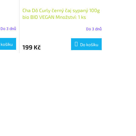
Cha Dô Curly černý čaj sypaný 100g
bio BIO VEGAN Množství: 1 ks
Do 3 dnů
Do 3 dnů
 košíku
Do košíku
199 Kč