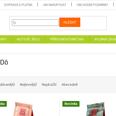
DOPRAVA A PLATBA
JAK NAKUPOVAT
OBCHODNÍ PODMÍNKY
HLEDAT
OVKY
HOTOVÉ JÍDLO
PŘÍRODNÍ KOSMETIKA
BYLINNÁ LÉK
 Dô
dávanější
Nejlevnější
Nejdražší
Abecedně
nka
Novinka