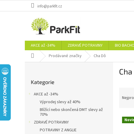
Přejít
info@parkfit.cz
na
obsah
AKCE až -34%
ZDRAVÉ POTRAVINY
BIO BACH
Domů
Prodávané značky
Cha Dô
P
Cha
o
Přeskočit
s
Kategorie
kategorie
t
Ř
r
AKCE až -34%
a
a
Nejpro
Výprodej slevy až 40%
z
n
Blížící nebo skončená DMT slevy až
e
n
70%
V
n
í
Novi
ZDRAVÉ POTRAVINY
ý
í
p
p
p
POTRAVINY Z ANGLIE
a