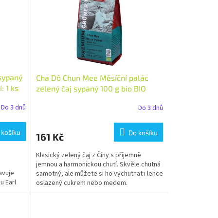
 sypaný
Cha Dô Chun Mee Měsíční palác
: 1 ks
zelený čaj sypaný 100 g bio BIO
VEGAN Množství: 1 ks
Do 3 dnů
Do 3 dnů
 košíku
Do košíku
161 Kč
Klasický zelený čaj z Číny s příjemně
jemnou a harmonickou chutí. Skvěle chutná
avuje
samotný, ale můžete si ho vychutnat i lehce
u Earl
oslazený cukrem nebo medem.