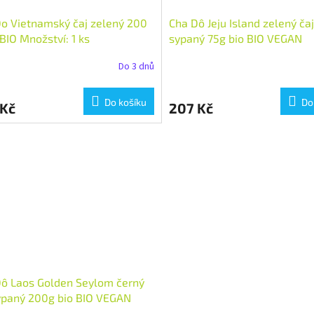
o Vietnamský čaj zelený 200
Cha Dô Jeju Island zelený čaj
 BIO Množství: 1 ks
sypaný 75g bio BIO VEGAN
Množství: 1 ks
Do 3 dnů
Do košíku
Do
 Kč
207 Kč
ô Laos Golden Seylom černý
ypaný 200g bio BIO VEGAN
tví: 1 ks