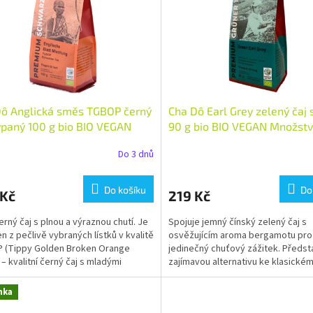
Dô Anglická směs TGBOP černý
Cha Dô Earl Grey zelený čaj
ypaný 100 g bio BIO VEGAN
90 g bio BIO VEGAN Množství
tví: 1 ks
Do 3 dnů
Do košíku
Do
 Kč
219 Kč
černý čaj s plnou a výraznou chutí. Je
Spojuje jemný čínský zelený čaj s
n z pečlivě vybraných lístků v kvalitě
osvěžujícím aroma bergamotu pro
 (Tippy Golden Broken Orange
jedinečný chuťový zážitek. Předst
– kvalitní černý čaj s mladými
zajímavou alternativu ke klasickém
y a...
Grey a potěší všechny, kteří...
nka