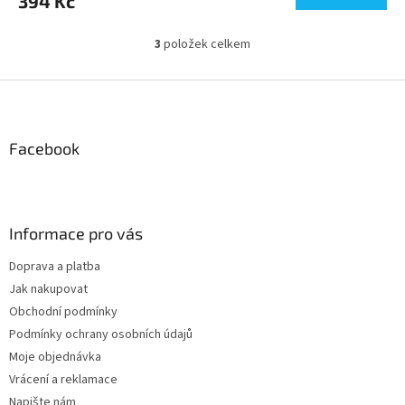
394 Kč
3
položek celkem
O
v
l
Z
á
á
d
p
a
a
Facebook
c
t
í
í
p
r
v
Informace pro vás
k
y
Doprava a platba
v
Jak nakupovat
ý
p
Obchodní podmínky
i
Podmínky ochrany osobních údajů
s
Moje objednávka
u
Vrácení a reklamace
Napište nám