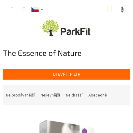
Přejít
NÁKUP
na
obsah
KOŠÍK
The Essence of Nature
OTEVŘÍT FILTR
Ř
a
Nejprodávanější
Nejlevnější
Nejdražší
Abecedně
z
e
V
n
ý
í
p
p