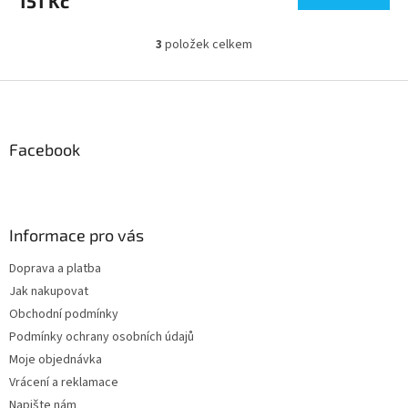
151 Kč
3
položek celkem
O
v
l
Z
á
á
d
p
a
a
Facebook
c
t
í
í
p
r
v
Informace pro vás
k
y
Doprava a platba
v
Jak nakupovat
ý
p
Obchodní podmínky
i
Podmínky ochrany osobních údajů
s
Moje objednávka
u
Vrácení a reklamace
Napište nám