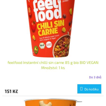
i
r
s
o
p
d
r
u
o
k
d
t
u
ů
k
t
ů
feelfood Instantní chilli sin carne 85 g bio BIO VEGAN
Množství: 1 ks
Do 3 dnů
Do košíku
151 Kč