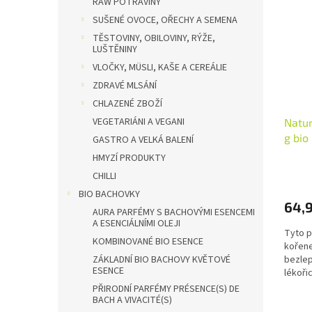
RAW POTRAVINY
SUŠENÉ OVOCE, OŘECHY A SEMENA
TĚSTOVINY, OBILOVINY, RÝŽE,
LUŠTĚNINY
VLOČKY, MÜSLI, KAŠE A CEREÁLIE
ZDRAVÉ MLSÁNÍ
CHLAZENÉ ZBOŽÍ
VEGETARIÁNI A VEGANI
Natur
g bi
GASTRO A VELKÁ BALENÍ
Množs
HMYZÍ PRODUKTY
CHILLI
BIO BACHOVKY
64,
AURA PARFÉMY S BACHOVÝMI ESENCEMI
A ESENCIÁLNÍMI OLEJI
Tyto p
KOMBINOVANÉ BIO ESENCE
kořene
bezlep
ZÁKLADNÍ BIO BACHOVY KVĚTOVÉ
ESENCE
lékoři
cestách
PŘIRODNÍ PARFÉMY PRÉSENCE(S) DE
BACH A VIVACITÉ(S)