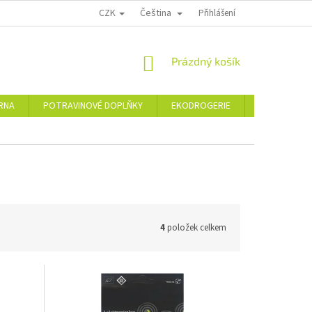
CZK
Čeština
PODMÍNKY OCHRANY OSOBNÍCH ÚDAJŮ
MOJE OBJEDNÁVKA
Přihlášení
VRÁCE
NÁKUPNÍ
Prázdný košík
KOŠÍK
ÁRNA
POTRAVINOVÉ DOPLŇKY
EKODROGERIE
ŠPERKY
4
položek celkem