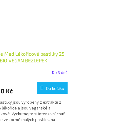
e Med Lékořicové pastilky 25
o BIO VEGAN BEZLEPEK
tví: 1 ks
Do 3 dnů
Do košíku
90 Kč
astilky jsou vyrobeny z extraktu z
 lékořice a jsou veganské a
kové. Vychutnejte si intenzivní chuť
ce ve formě malých pastilek na
, v kanceláři...
O