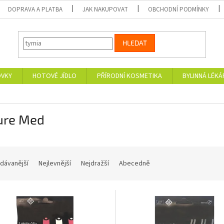
DOPRAVA A PLATBA
JAK NAKUPOVAT
OBCHODNÍ PODMÍNKY
HLEDAT
OVKY
HOTOVÉ JÍDLO
PŘÍRODNÍ KOSMETIKA
BYLINNÁ LÉK
ure Med
dávanější
Nejlevnější
Nejdražší
Abecedně