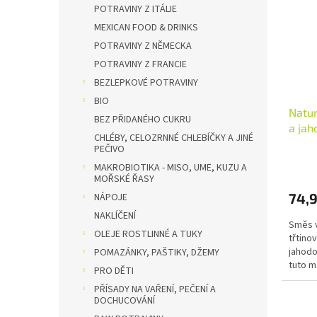
i
r
n
POTRAVINY Z ITÁLIE
s
o
e
MEXICAN FOOD & DRINKS
p
d
l
POTRAVINY Z NĚMECKA
r
u
POTRAVINY Z FRANCIE
o
k
d
BEZLEPKOVÉ POTRAVINY
t
u
ů
BIO
Natur
k
BEZ PŘIDANÉHO CUKRU
a jah
t
CHLÉBY, CELOZRNNÉ CHLEBÍČKY A JINÉ
ks
ů
PEČIVO
MAKROBIOTIKA - MISO, UME, KUZU A
MOŘSKÉ ŘASY
74,
NÁPOJE
NAKLÍČENÍ
Směs v
OLEJE ROSTLINNÉ A TUKY
třtino
jahodo
POMAZÁNKY, PAŠTIKY, DŽEMY
tuto m
PRO DĚTI
v kance
PŘÍSADY NA VAŘENÍ, PEČENÍ A
DOCHUCOVÁNÍ