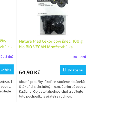
íčky
Nature Med Lékořicoví šneci 100 g
í: 1 ks
bio BIO VEGAN Množství: 1 ks
Do 3 dnů
Do 3 dnů
 košíku
Do košíku
64,90 Kč
kořice. S
Dlouhé proužky lékořice stočené do šneků.
ůvodu z
S lékořicí s chráněným označením původu z
sdílejte
Kalábrie. Objevte lahodnou chuť a sdílejte
tuto pochoutku s přáteli a rodinou.