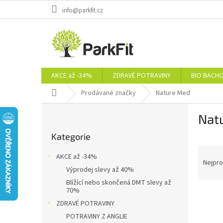
Přejít
info@parkfit.cz
na
obsah
AKCE až -34%
ZDRAVÉ POTRAVINY
BIO BACH
Domů
Prodávané značky
Nature Med
P
Nat
o
Přeskočit
s
Kategorie
kategorie
t
Ř
r
AKCE až -34%
a
a
Nejpro
Výprodej slevy až 40%
z
n
Blížící nebo skončená DMT slevy až
e
n
70%
V
n
í
ZDRAVÉ POTRAVINY
ý
í
p
p
p
POTRAVINY Z ANGLIE
a