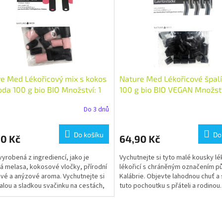
e Med Lékořicový mix s kokos
Nature Med Lékořicové špal
oda 100 g bio BIO Množství: 1
100 g bio BIO VEGAN Množstv
Do 3 dnů
Do košíku
Do
90 Kč
64,90 Kč
yrobená z ingrediencí, jako je
Vychutnejte si tyto malé kousky lé
vá melasa, kokosové vločky, přírodní
lékořicí s chráněným označením p
vé a anýzové aroma. Vychutnejte si
Kalábrie. Objevte lahodnou chuť a 
alou a sladkou svačinku na cestách,
tuto pochoutku s přáteli a rodinou.
láři...