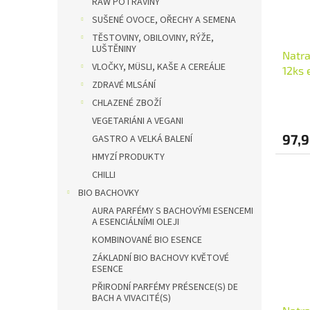
RAW POTRAVINY
SUŠENÉ OVOCE, OŘECHY A SEMENA
TĚSTOVINY, OBILOVINY, RÝŽE,
LUŠTĚNINY
Natra
VLOČKY, MÜSLI, KAŠE A CEREÁLIE
12ks 
ZDRAVÉ MLSÁNÍ
CHLAZENÉ ZBOŽÍ
VEGETARIÁNI A VEGANI
97,9
GASTRO A VELKÁ BALENÍ
HMYZÍ PRODUKTY
CHILLI
BIO BACHOVKY
AURA PARFÉMY S BACHOVÝMI ESENCEMI
A ESENCIÁLNÍMI OLEJI
KOMBINOVANÉ BIO ESENCE
ZÁKLADNÍ BIO BACHOVY KVĚTOVÉ
ESENCE
PŘIRODNÍ PARFÉMY PRÉSENCE(S) DE
BACH A VIVACITÉ(S)