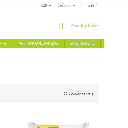
CZK
Čeština
PODMÍNKY OCHRANY OSOBNÍCH ÚDAJŮ
MOJE OBJEDNÁVKA
Přihlášení
VRÁCE
NÁKUPNÍ
Prázdný košík
KOŠÍK
ÁRNA
POTRAVINOVÉ DOPLŇKY
EKODROGERIE
ŠPERKY
15
položek celkem