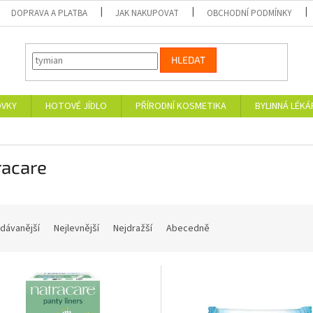
DOPRAVA A PLATBA
JAK NAKUPOVAT
OBCHODNÍ PODMÍNKY
HLEDAT
OVKY
HOTOVÉ JÍDLO
PŘÍRODNÍ KOSMETIKA
BYLINNÁ LÉK
racare
dávanější
Nejlevnější
Nejdražší
Abecedně