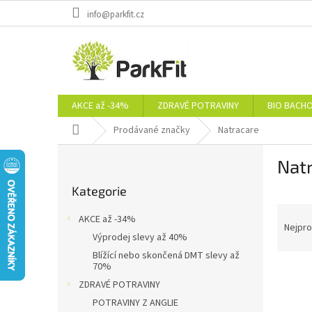
Přejít
info@parkfit.cz
na
obsah
AKCE až -34%
ZDRAVÉ POTRAVINY
BIO BACH
Domů
Prodávané značky
Natracare
P
Nat
o
Přeskočit
s
Kategorie
kategorie
t
Ř
r
AKCE až -34%
a
a
Nejpro
Výprodej slevy až 40%
z
n
Blížící nebo skončená DMT slevy až
e
n
70%
V
n
í
ZDRAVÉ POTRAVINY
ý
í
p
p
p
POTRAVINY Z ANGLIE
a