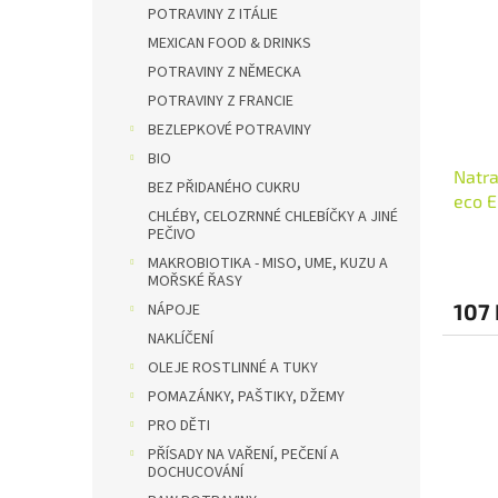
i
r
n
POTRAVINY Z ITÁLIE
s
o
e
MEXICAN FOOD & DRINKS
p
d
l
POTRAVINY Z NĚMECKA
r
u
POTRAVINY Z FRANCIE
o
k
d
BEZLEPKOVÉ POTRAVINY
t
u
ů
BIO
Natra
k
BEZ PŘIDANÉHO CUKRU
eco E
t
CHLÉBY, CELOZRNNÉ CHLEBÍČKY A JINÉ
ů
PEČIVO
MAKROBIOTIKA - MISO, UME, KUZU A
MOŘSKÉ ŘASY
107 
NÁPOJE
NAKLÍČENÍ
OLEJE ROSTLINNÉ A TUKY
POMAZÁNKY, PAŠTIKY, DŽEMY
PRO DĚTI
PŘÍSADY NA VAŘENÍ, PEČENÍ A
DOCHUCOVÁNÍ