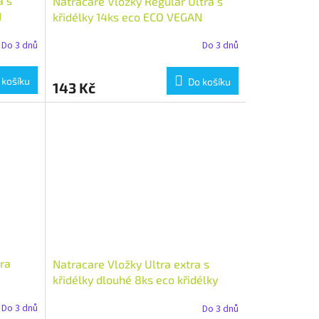
a s
Natracare Vložky Regular Ultra s
N
křidélky 14ks eco ECO VEGAN
Množství: 1 ks
Do 3 dnů
Do 3 dnů
 košíku
Do košíku
143 Kč
ra
Natracare Vložky Ultra extra s
křidélky dlouhé 8ks eco křidélky
long 8ks Množství: 1 ks
Do 3 dnů
Do 3 dnů