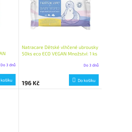
Natracare Dětské vlhčené ubrousky
GAN
50ks eco ECO VEGAN Množství: 1 ks
Do 3 dnů
Do 3 dnů
 košíku
Do košíku
196 Kč