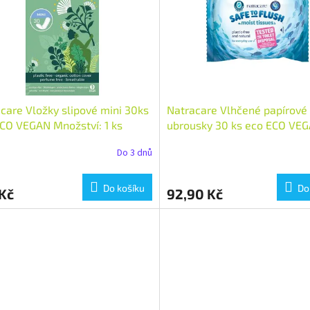
care Vložky slipové mini 30ks
Natracare Vlhčené papírové
CO VEGAN Množství: 1 ks
ubrousky 30 ks eco ECO VE
Množství: 1 ks
Do 3 dnů
Do košíku
Do
Kč
92,90 Kč