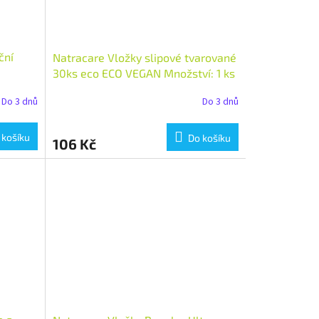
ční
Natracare Vložky slipové tvarované
30ks eco ECO VEGAN Množství: 1 ks
Do 3 dnů
Do 3 dnů
 košíku
Do košíku
106 Kč