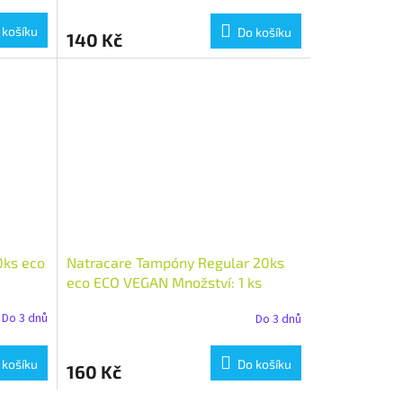
 košíku
Do košíku
140 Kč
0ks eco
Natracare Tampóny Regular 20ks
eco ECO VEGAN Množství: 1 ks
Do 3 dnů
Do 3 dnů
 košíku
Do košíku
160 Kč