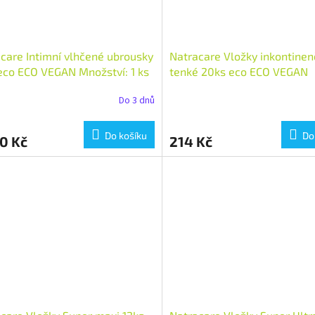
care Intimní vlhčené ubrousky
Natracare Vložky inkontinen
eco ECO VEGAN Množství: 1 ks
tenké 20ks eco ECO VEGAN
Množství: 1 ks
Do 3 dnů
Do košíku
Do
0 Kč
214 Kč