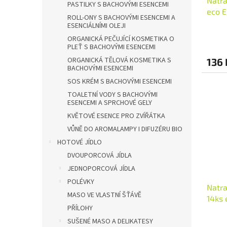
Natra
PASTILKY S BACHOVÝMI ESENCEMI
eco E
ROLL-ONY S BACHOVÝMI ESENCEMI A
ESENCIÁLNÍMI OLEJI
ORGANICKÁ PEČUJÍCÍ KOSMETIKA O
PLEŤ S BACHOVÝMI ESENCEMI
ORGANICKÁ TĚLOVÁ KOSMETIKA S
136 
BACHOVÝMI ESENCEMI
SOS KRÉM S BACHOVÝMI ESENCEMI
TOALETNÍ VODY S BACHOVÝMI
ESENCEMI A SPRCHOVÉ GELY
KVĚTOVÉ ESENCE PRO ZVÍŘÁTKA
VŮNĚ DO AROMALAMPY I DIFUZÉRU BIO
HOTOVÉ JÍDLO
DVOUPORCOVÁ JÍDLA
JEDNOPORCOVÁ JÍDLA
POLÉVKY
Natra
MASO VE VLASTNÍ ŠŤÁVĚ
14ks 
PŘÍLOHY
SUŠENÉ MASO A DELIKATESY