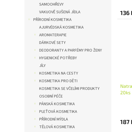
SAMOOHŘEVY
VAKUOVĚ SUŠENÁ JÍDLA
136 
PŘÍRODNÍ KOSMETIKA
AJURVÉDSKÁ KOSMETIKA
AROMATERAPIE
DÁRKOVÉ SETY
DEODORANTY A PARFÉMY PRO ŽENY
HYGIENICKÉ POTŘEBY
JÍLY
KOSMETIKA NA CESTY
KOSMETIKA PRO DĚTI
Natra
KOSMETIKA SE VČELÍMI PRODUKTY
20ks 
OSOBNÍ PÉČE
PÁNSKÁ KOSMETIKA
PLEŤOVÁ KOSMETIKA
PŘÍRODNÍ MÝDLA
187 
TĚLOVÁ KOSMETIKA