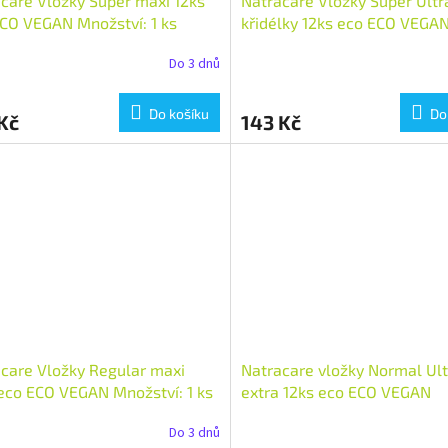
care Vložky Super maxi 12ks
Natracare Vložky Super Ultr
CO VEGAN Množství: 1 ks
křidélky 12ks eco ECO VEGA
Množství: 1 ks
Do 3 dnů
Do košíku
Do
Kč
143 Kč
care Vložky Regular maxi
Natracare vložky Normal Ult
eco ECO VEGAN Množství: 1 ks
extra 12ks eco ECO VEGAN
Množství: 1 ks
Do 3 dnů