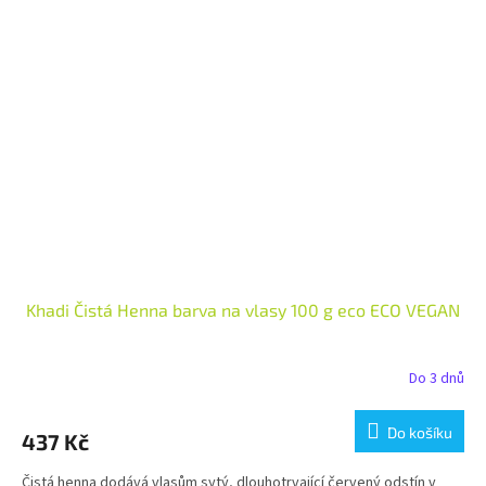
Khadi Čistá Henna barva na vlasy 100 g eco ECO VEGAN
Do 3 dnů
Do košíku
437 Kč
Čistá henna dodává vlasům sytý, dlouhotrvající červený odstín v