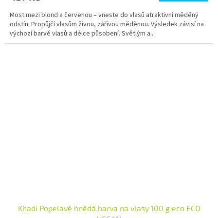
Most mezi blond a červenou – vneste do vlasů atraktivní měděný
odstín. Propůjčí vlasům živou, zářivou měděnou. Výsledek závisí na
výchozí barvě vlasů a délce působení. Světlým a...
Khadi Popelavě hnědá barva na vlasy 100 g eco ECO