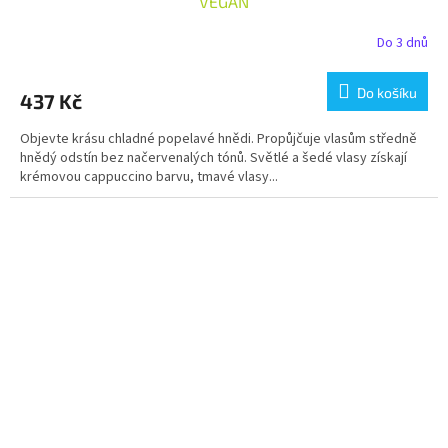
VEGAN
Do 3 dnů
Do košíku
437 Kč
Objevte krásu chladné popelavé hnědi. Propůjčuje vlasům středně
hnědý odstín bez načervenalých tónů. Světlé a šedé vlasy získají
krémovou cappuccino barvu, tmavé vlasy...