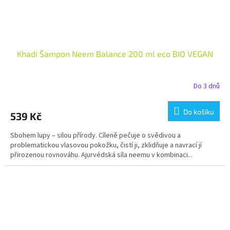
Khadi Šampon Neem Balance 200 ml eco BIO VEGAN
Do 3 dnů
Do košíku
539 Kč
Sbohem lupy – silou přírody. Cíleně pečuje o svědivou a
problematickou vlasovou pokožku, čistí ji, zklidňuje a navrací jí
přirozenou rovnováhu. Ajurvédská síla neemu v kombinaci...