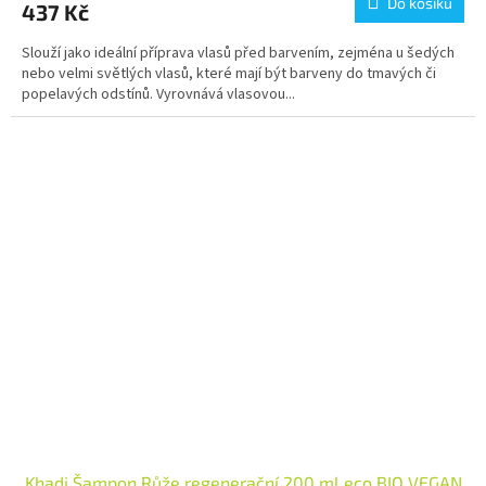
Do košíku
437 Kč
Slouží jako ideální příprava vlasů před barvením, zejména u šedých
nebo velmi světlých vlasů, které mají být barveny do tmavých či
popelavých odstínů. Vyrovnává vlasovou...
Khadi Šampon Růže regenerační 200 ml eco BIO VEGAN