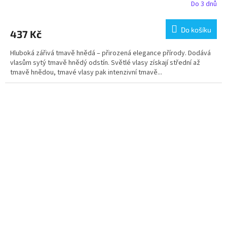
Do 3 dnů
Do košíku
437 Kč
Hluboká zářivá tmavě hnědá – přirozená elegance přírody. Dodává
vlasům sytý tmavě hnědý odstín. Světlé vlasy získají střední až
tmavě hnědou, tmavé vlasy pak intenzivní tmavě...