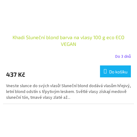
Khadi Sluneční blond barva na vlasy 100 g eco ECO
VEGAN
Do 3 dnů
Do košíku
437 Kč
Vneste slunce do svých vlasů! Sluneční blond dodává vlasům hřejivý,
letní blond odstín s třpytivým leskem. Světlé vlasy získají medově
sluneční tón, tmavé vlasy zlaté až...