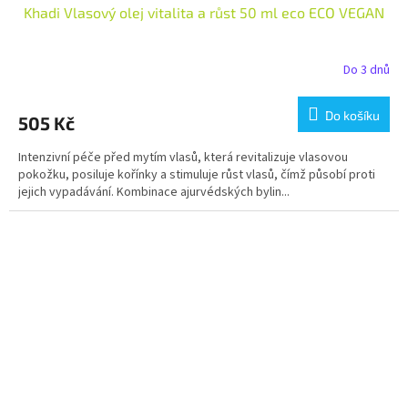
Khadi Vlasový olej vitalita a růst 50 ml eco ECO VEGAN
Do 3 dnů
Do košíku
505 Kč
Intenzivní péče před mytím vlasů, která revitalizuje vlasovou
pokožku, posiluje kořínky a stimuluje růst vlasů, čímž působí proti
jejich vypadávání. Kombinace ajurvédských bylin...