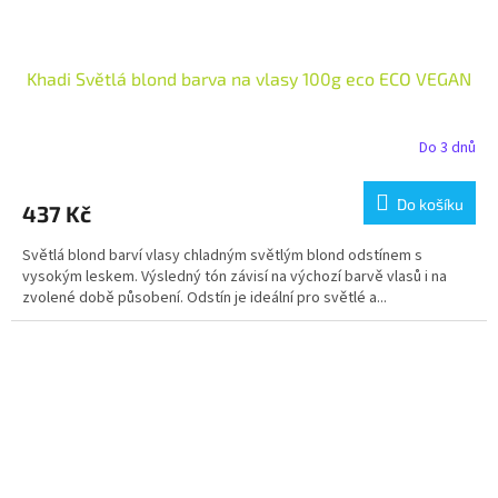
Khadi Světlá blond barva na vlasy 100g eco ECO VEGAN
Do 3 dnů
Do košíku
437 Kč
Světlá blond barví vlasy chladným světlým blond odstínem s
vysokým leskem. Výsledný tón závisí na výchozí barvě vlasů i na
zvolené době působení. Odstín je ideální pro světlé a...