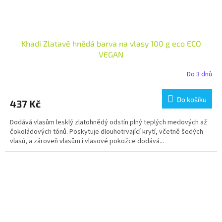
Khadi Zlatavě hnědá barva na vlasy 100 g eco ECO
VEGAN
Do 3 dnů
Do košíku
437 Kč
Dodává vlasům lesklý zlatohnědý odstín plný teplých medových až
čokoládových tónů. Poskytuje dlouhotrvající krytí, včetně šedých
vlasů, a zároveň vlasům i vlasové pokožce dodává...