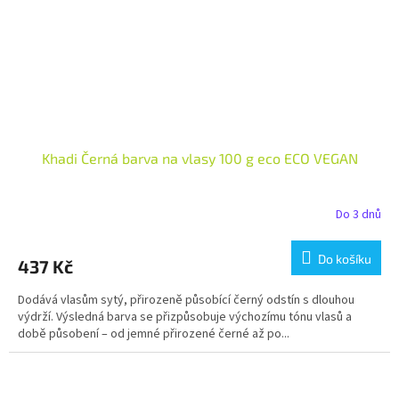
Khadi Černá barva na vlasy 100 g eco ECO VEGAN
Do 3 dnů
Do košíku
437 Kč
Dodává vlasům sytý, přirozeně působící černý odstín s dlouhou
výdrží. Výsledná barva se přizpůsobuje výchozímu tónu vlasů a
době působení – od jemné přirozené černé až po...