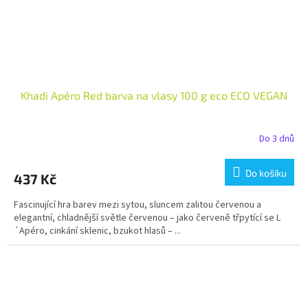
Khadi Apéro Red barva na vlasy 100 g eco ECO VEGAN
Do 3 dnů
Do košíku
437 Kč
Fascinující hra barev mezi sytou, sluncem zalitou červenou a
elegantní, chladnější světle červenou – jako červeně třpytící se L
´Apéro, cinkání sklenic, bzukot hlasů – ...