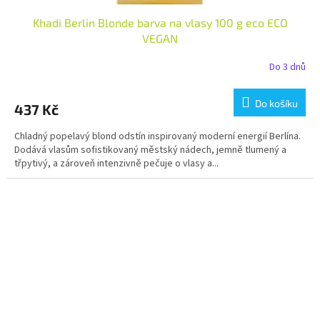
Khadi Berlin Blonde barva na vlasy 100 g eco ECO
VEGAN
Do 3 dnů
Do košíku
437 Kč
Chladný popelavý blond odstín inspirovaný moderní energií Berlína.
Dodává vlasům sofistikovaný městský nádech, jemně tlumený a
třpytivý, a zároveň intenzivně pečuje o vlasy a...