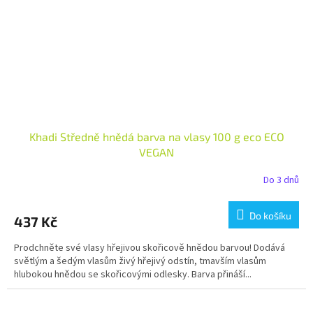
Khadi Středně hnědá barva na vlasy 100 g eco ECO
VEGAN
Do 3 dnů
Do košíku
437 Kč
Prodchněte své vlasy hřejivou skořicově hnědou barvou! Dodává
světlým a šedým vlasům živý hřejivý odstín, tmavším vlasům
hlubokou hnědou se skořicovými odlesky. Barva přináší...