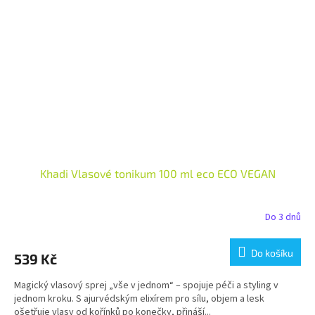
Khadi Vlasové tonikum 100 ml eco ECO VEGAN
Do 3 dnů
Do košíku
539 Kč
Magický vlasový sprej „vše v jednom“ – spojuje péči a styling v
jednom kroku. S ajurvédským elixírem pro sílu, objem a lesk
ošetřuje vlasy od kořínků po konečky, přináší...