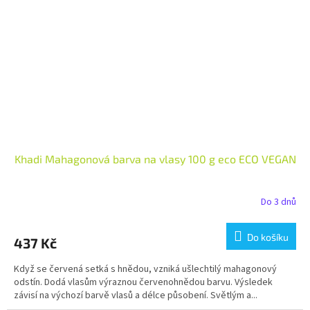
Khadi Mahagonová barva na vlasy 100 g eco ECO VEGAN
Do 3 dnů
Do košíku
437 Kč
Když se červená setká s hnědou, vzniká ušlechtilý mahagonový
odstín. Dodá vlasům výraznou červenohnědou barvu. Výsledek
závisí na výchozí barvě vlasů a délce působení. Světlým a...