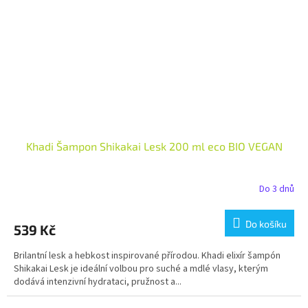
Khadi Šampon Shikakai Lesk 200 ml eco BIO VEGAN
Do 3 dnů
Do košíku
539 Kč
Brilantní lesk a hebkost inspirované přírodou. Khadi elixír šampón
Shikakai Lesk je ideální volbou pro suché a mdlé vlasy, kterým
dodává intenzivní hydrataci, pružnost a...