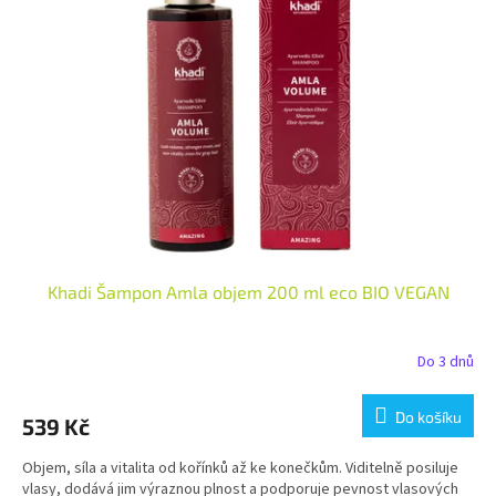
i
r
s
o
p
d
r
u
o
k
d
t
u
ů
k
t
ů
Khadi Šampon Amla objem 200 ml eco BIO VEGAN
Do 3 dnů
Do košíku
539 Kč
Objem, síla a vitalita od kořínků až ke konečkům. Viditelně posiluje
vlasy, dodává jim výraznou plnost a podporuje pevnost vlasových