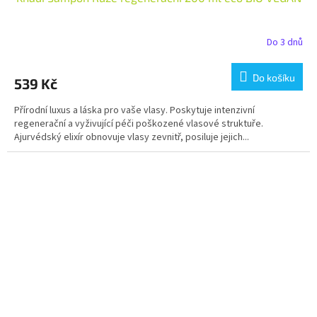
Do 3 dnů
Do košíku
539 Kč
Přírodní luxus a láska pro vaše vlasy. Poskytuje intenzivní
regenerační a vyživující péči poškozené vlasové struktuře.
Ajurvédský elixír obnovuje vlasy zevnitř, posiluje jejich...