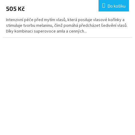
Do košíku
505 Kč
Intenzivní péče před mytím vlasů, která posiluje vlasové kořínky a
stimuluje tvorbu melaninu, čímž pomáhá předcházet šedivění vlasů.
Díky kombinaci superovoce amla a cenných...