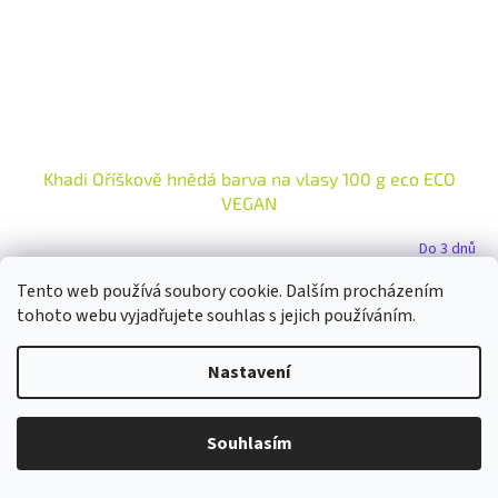
Khadi Oříškově hnědá barva na vlasy 100 g eco ECO
VEGAN
Do 3 dnů
Tento web používá soubory cookie. Dalším procházením
Do košíku
437 Kč
tohoto webu vyjadřujete souhlas s jejich používáním.
Výrazná oříškově až čokoládově hnědá – nechte své vlasy zářit
Nastavení
přirozenou sytou barvou. Propůjčuje vlasům středně hnědý odstín s
jemnými oříškovými tóny. Výsledek závisí na...
Souhlasím