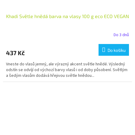
Khadi Světle hnědá barva na vlasy 100 g eco ECO VEGAN
Do 3 dnů
Do košíku
437 Kč
Vneste do vlasů jemný, ale výrazný akcent světle hnědé. Výsledný
odstín se odvíjí od výchozí barvy vlasů i od doby působení. Světlým
a šedým vlasům dodává hřejivou světle hnědou...