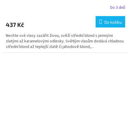
Do 3 dnů
Do košíku
437 Kč
Nechte své vlasy zazářit živou, svěží střední blond s jemnými
zlatými až karamelovými odlesky. Světlým vlasům dodává chladnou
střední blond až teplejší zlatě či jahodově blond,...