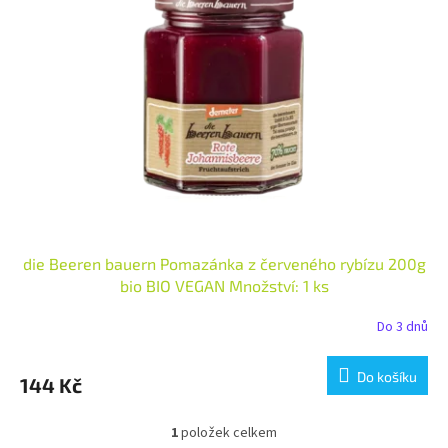
i
r
s
o
p
d
r
u
o
k
d
t
u
ů
k
t
ů
die Beeren bauern Pomazánka z červeného rybízu 200g
bio BIO VEGAN Množství: 1 ks
Do 3 dnů
Do košíku
144 Kč
1
položek celkem
O