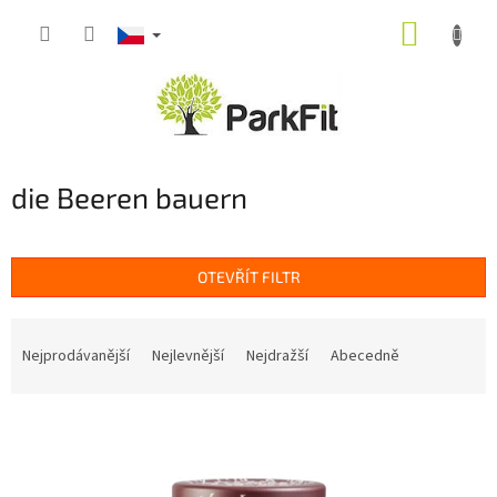
Přejít
NÁKUP
na
obsah
KOŠÍK
die Beeren bauern
OTEVŘÍT FILTR
Ř
a
Nejprodávanější
Nejlevnější
Nejdražší
Abecedně
z
e
V
n
ý
í
p
p