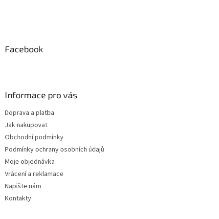
v
l
Z
á
á
d
p
a
a
Facebook
c
t
í
í
p
r
v
Informace pro vás
k
y
Doprava a platba
v
Jak nakupovat
ý
p
Obchodní podmínky
i
Podmínky ochrany osobních údajů
s
Moje objednávka
u
Vrácení a reklamace
Napište nám
Kontakty