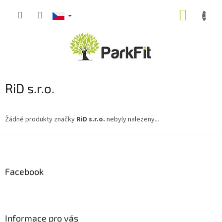
Přejít
NÁKUP
na
obsah
KOŠÍK
RiD s.r.o.
Žádné produkty značky
RiD s.r.o.
nebyly nalezeny...
Z
á
p
a
Facebook
t
í
Informace pro vás