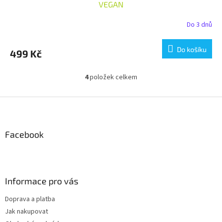
VEGAN
Do 3 dnů
Do košíku
499 Kč
4
položek celkem
O
v
l
Z
á
á
d
p
a
a
Facebook
c
t
í
í
p
r
v
Informace pro vás
k
y
Doprava a platba
v
Jak nakupovat
ý