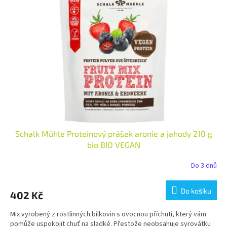
i
r
s
o
p
d
r
u
o
k
d
t
u
ů
k
t
ů
Schalk Mühle Proteinový prášek aronie a jahody 210 g
bio BIO VEGAN
Do 3 dnů
Do košíku
402 Kč
Mix vyrobený z rostlinných bílkovin s ovocnou příchutí, který vám
pomůže uspokojit chuť na sladké. Přestože neobsahuje syrovátku