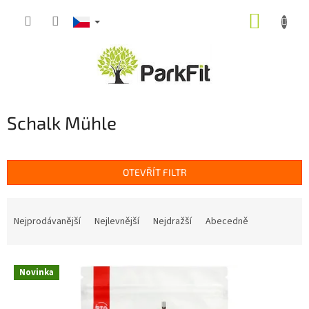
Přejít
NÁKUP
na
obsah
KOŠÍK
Schalk Mühle
OTEVŘÍT FILTR
Ř
a
Nejprodávanější
Nejlevnější
Nejdražší
Abecedně
z
e
V
n
Novinka
ý
í
p
p