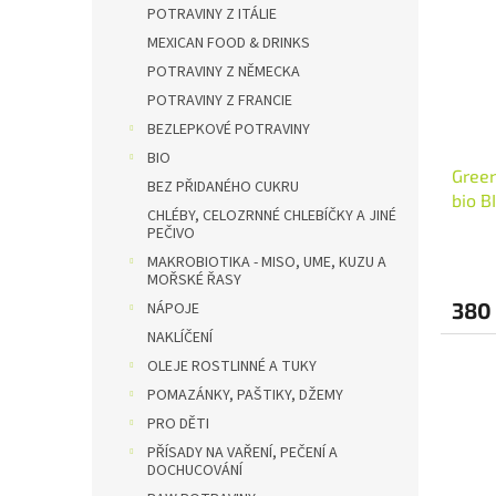
i
r
n
POTRAVINY Z ITÁLIE
s
o
e
MEXICAN FOOD & DRINKS
p
d
l
POTRAVINY Z NĚMECKA
r
u
POTRAVINY Z FRANCIE
o
k
d
BEZLEPKOVÉ POTRAVINY
t
u
ů
BIO
Green
k
BEZ PŘIDANÉHO CUKRU
bio 
t
CHLÉBY, CELOZRNNÉ CHLEBÍČKY A JINÉ
ů
PEČIVO
MAKROBIOTIKA - MISO, UME, KUZU A
MOŘSKÉ ŘASY
380
NÁPOJE
NAKLÍČENÍ
OLEJE ROSTLINNÉ A TUKY
POMAZÁNKY, PAŠTIKY, DŽEMY
PRO DĚTI
PŘÍSADY NA VAŘENÍ, PEČENÍ A
DOCHUCOVÁNÍ