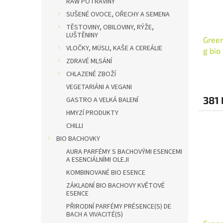
RAW POTRAVINY
SUŠENÉ OVOCE, OŘECHY A SEMENA
TĚSTOVINY, OBILOVINY, RÝŽE,
LUŠTĚNINY
Gree
VLOČKY, MÜSLI, KAŠE A CEREÁLIE
g bio
ZDRAVÉ MLSÁNÍ
CHLAZENÉ ZBOŽÍ
VEGETARIÁNI A VEGANI
381 
GASTRO A VELKÁ BALENÍ
HMYZÍ PRODUKTY
CHILLI
BIO BACHOVKY
AURA PARFÉMY S BACHOVÝMI ESENCEMI
A ESENCIÁLNÍMI OLEJI
KOMBINOVANÉ BIO ESENCE
ZÁKLADNÍ BIO BACHOVY KVĚTOVÉ
ESENCE
PŘIRODNÍ PARFÉMY PRÉSENCE(S) DE
BACH A VIVACITÉ(S)