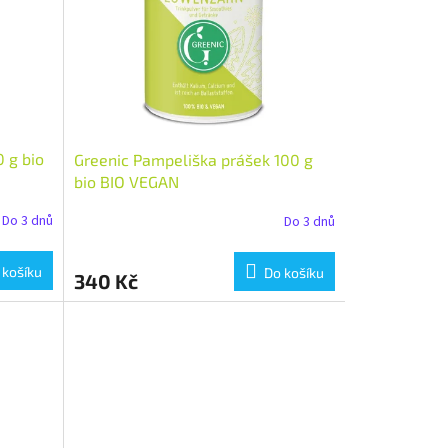
 g bio
Greenic Pampeliška prášek 100 g
bio BIO VEGAN
Do 3 dnů
Do 3 dnů
 košíku
Do košíku
340 Kč