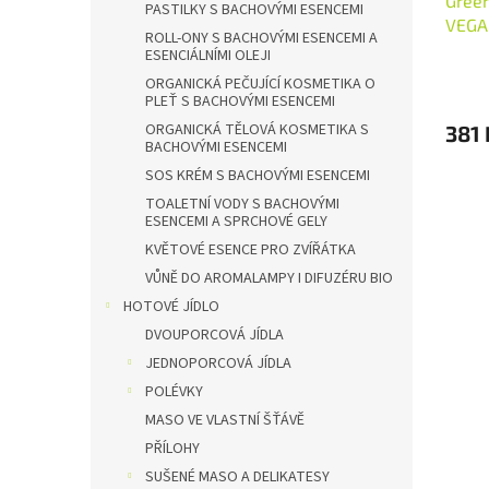
Green
PASTILKY S BACHOVÝMI ESENCEMI
VEGA
ROLL-ONY S BACHOVÝMI ESENCEMI A
ESENCIÁLNÍMI OLEJI
ORGANICKÁ PEČUJÍCÍ KOSMETIKA O
PLEŤ S BACHOVÝMI ESENCEMI
ORGANICKÁ TĚLOVÁ KOSMETIKA S
381 
BACHOVÝMI ESENCEMI
SOS KRÉM S BACHOVÝMI ESENCEMI
TOALETNÍ VODY S BACHOVÝMI
ESENCEMI A SPRCHOVÉ GELY
KVĚTOVÉ ESENCE PRO ZVÍŘÁTKA
VŮNĚ DO AROMALAMPY I DIFUZÉRU BIO
HOTOVÉ JÍDLO
DVOUPORCOVÁ JÍDLA
JEDNOPORCOVÁ JÍDLA
POLÉVKY
MASO VE VLASTNÍ ŠŤÁVĚ
PŘÍLOHY
SUŠENÉ MASO A DELIKATESY