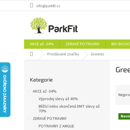
Přejít
info@parkfit.cz
na
obsah
AKCE až -34%
ZDRAVÉ POTRAVINY
BIO BACH
Domů
Prodávané značky
Greenic
P
Gre
o
Přeskočit
s
Kategorie
kategorie
t
Ř
r
AKCE až -34%
a
a
Nejpro
Výprodej slevy až 40%
z
n
Blížící nebo skončená DMT slevy až
e
n
70%
V
n
í
Novi
ZDRAVÉ POTRAVINY
ý
í
p
p
p
POTRAVINY Z ANGLIE
a