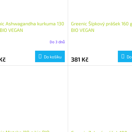
nic Ashwagandha kurkuma 130
Greenic Šípkový prášek 160 g
 BIO VEGAN
BIO VEGAN
Do 3 dnů
Do košíku
Do
Kč
381 Kč