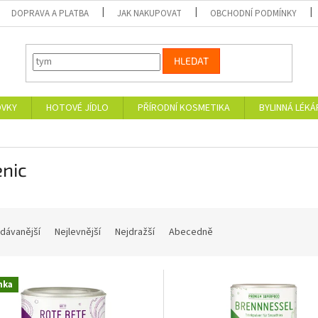
DOPRAVA A PLATBA
JAK NAKUPOVAT
OBCHODNÍ PODMÍNKY
HLEDAT
OVKY
HOTOVÉ JÍDLO
PŘÍRODNÍ KOSMETIKA
BYLINNÁ LÉK
enic
dávanější
Nejlevnější
Nejdražší
Abecedně
nka