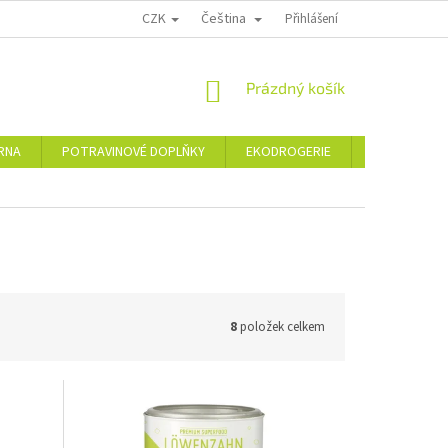
CZK
Čeština
PODMÍNKY OCHRANY OSOBNÍCH ÚDAJŮ
MOJE OBJEDNÁVKA
Přihlášení
VRÁCE
NÁKUPNÍ
Prázdný košík
KOŠÍK
ÁRNA
POTRAVINOVÉ DOPLŇKY
EKODROGERIE
ŠPERKY
8
položek celkem