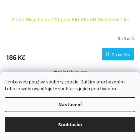
Arche Miso bujón 120g bio BIO VEGAN Množství: 1 ks
Do 3 dnů
Do košíku
186 Kč
28
položek celkem
O
v
Tento web používá soubory cookie. Dalším procházením
l
Z
tohoto webu vyjadřujete souhlas s jejich používáním.
á
á
d
p
a
Nastavení
a
Facebook
c
t
í
í
p
Souhlasím
r
v
Informace pro vás
k