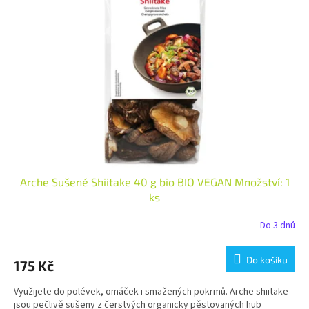
i
r
s
o
p
d
r
u
o
k
d
t
u
ů
k
t
ů
Arche Sušené Shiitake 40 g bio BIO VEGAN Množství: 1
ks
Do 3 dnů
Do košíku
175 Kč
Využijete do polévek, omáček i smažených pokrmů. Arche shiitake
jsou pečlivě sušeny z čerstvých organicky pěstovaných hub