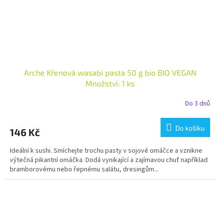
Arche Křenová wasabi pasta 50 g bio BIO VEGAN
Množství: 1 ks
Do 3 dnů
Do košíku
146 Kč
Ideální k sushi. Smíchejte trochu pasty v sojové omáčce a vznikne
výtečná pikantní omáčka. Dodá vynikající a zajímavou chuť například
bramborovému nebo řepnému salátu, dresingům...