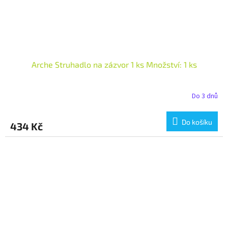
Arche Struhadlo na zázvor 1 ks Množství: 1 ks
Do 3 dnů
Do košíku
434 Kč