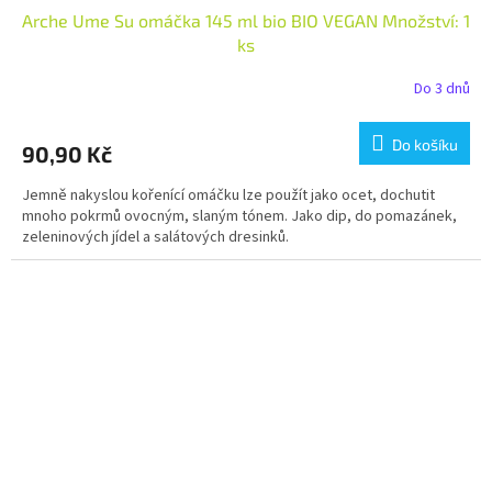
Arche Ume Su omáčka 145 ml bio BIO VEGAN Množství: 1
ks
Do 3 dnů
Do košíku
90,90 Kč
Jemně nakyslou kořenící omáčku lze použít jako ocet, dochutit
mnoho pokrmů ovocným, slaným tónem. Jako dip, do pomazánek,
zeleninových jídel a salátových dresinků.