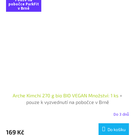
Pouze na
pobočce ParkFit
v Brně
Arche Kimchi 270 g bio BIO VEGAN Množství: 1 ks
+
pouze k vyzvednutí na pobočce v Brně
Do 3 dnů
Do košíku
169 Kč