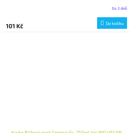
Do 3 dnů
Do košíku
101 Kč
Arche Rýžový ocet Genmai Su 250ml bio BIO VEGAN