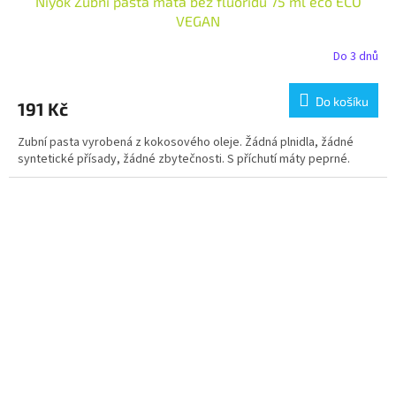
Niyok Zubní pasta máta bez fluoridu 75 ml eco ECO
VEGAN
Do 3 dnů
Do košíku
191 Kč
Zubní pasta vyrobená z kokosového oleje. Žádná plnidla, žádné
syntetické přísady, žádné zbytečnosti. S příchutí máty peprné.