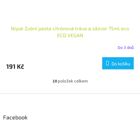
Niyok Zubní pasta citrónová tráva a zázvor 75ml eco
ECO VEGAN
Do 3 dnů
Do košíku
191 Kč
10
položek celkem
O
v
l
Z
á
á
d
p
a
a
Facebook
c
t
í
í
p
r