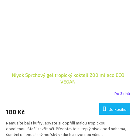
Niyok Sprchový gel tropický koktejl 200 ml eco ECO
VEGAN
Do 3 dnů
Do košíku
180 Kč
Nemusíte balit kufry, abyste si dopřáli malou tropickou
dovolenou. Stačí zavřít oči. Představte si teplý písek pod nohama,
šumění palem, slaný mořský vzduch a ovocnou vůni,...