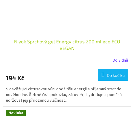
Niyok Sprchový gel Energy citrus 200 ml eco ECO
VEGAN
Do 3 dnů
Do košíku
194 Kč
S osvěžující citrusovou vůní dodá tělu energii a příjemný start do
nového dne. Šetrně čistí pokožku, zároveň ji hydratuje a pomáhá
udržovat její přirozenou vláčnost....
Novinka