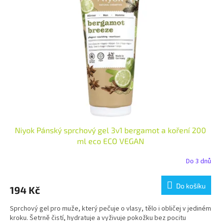
i
r
s
o
p
d
r
u
o
k
d
t
u
ů
k
t
ů
Niyok Pánský sprchový gel 3v1 bergamot a koření 200
ml eco ECO VEGAN
Do 3 dnů
Do košíku
194 Kč
Sprchový gel pro muže, který pečuje o vlasy, tělo i obličej v jediném
kroku. Šetrně čistí, hydratuje a vyživuje pokožku bez pocitu