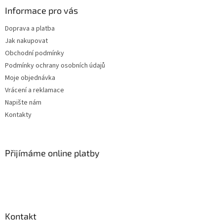
v
Informace pro vás
k
y
Doprava a platba
v
Jak nakupovat
ý
p
Obchodní podmínky
i
Podmínky ochrany osobních údajů
s
Moje objednávka
u
Vrácení a reklamace
Napište nám
Kontakty
Přijímáme online platby
Kontakt