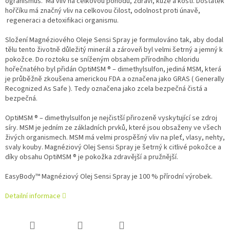
ogranismus. Má vliv na celkovou pohodu, zdraví, kůže a kostí. Dostatek
hořčíku má značný vliv na celkovou čilost, odolnost proti únavě,
regeneraci a detoxifikaci organismu.
Složení Magnéziového Oleje Sensi Spray je formulováno tak, aby dodal
tělu tento životně důležitý minerál a zároveň byl velmi šetrný a jemný k
pokožce. Do roztoku se sníženým obsahem přírodního chloridu
hořečnatého byl přidán OptiMSM ® – dimethylsulfon, jediná MSM, která
je průběžně zkoušena americkou FDA a označena jako GRAS ( Generally
Recognized As Safe ). Tedy označena jako zcela bezpečná čistá a
bezpečná.
OptiMSM ® – dimethylsulfon je nejčistší přirozeně vyskytující se zdroj
síry. MSM je jedním ze základních prvků, které jsou obsaženy ve všech
živých organismech. MSM má velmi prospěšný vliv na pleť, vlasy, nehty,
svaly kouby. Magnéziový Olej Sensi Spray je šetrný k citlivé pokožce a
díky obsahu OptiMSM ® je pokožka zdravější a pružnější.
EasyBody™ Magnéziový Olej Sensi Spray je 100 % přírodní výrobek.
Detailní informace