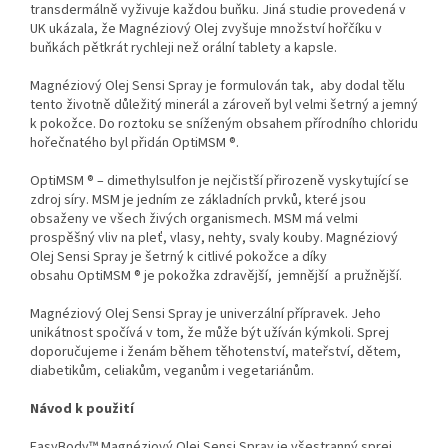
transdermálně vyživuje každou buňku. Jiná studie provedená v
UK ukázala, že Magnéziový Olej zvyšuje množství hořčíku v
buňkách pětkrát rychleji než orální tablety a kapsle.
Magnéziový Olej Sensi Spray je formulován tak, aby dodal tělu
tento životně důležitý minerál a zároveň byl velmi šetrný a jemný
k pokožce. Do roztoku se sníženým obsahem přírodního chloridu
hořečnatého byl přidán OptiMSM ®.
OptiMSM ® – dimethylsulfon je nejčistší přirozeně vyskytující se
zdroj síry. MSM je jedním ze základních prvků, které jsou
obsaženy ve všech živých organismech. MSM má velmi
prospěšný vliv na pleť, vlasy, nehty, svaly kouby. Magnéziový
Olej Sensi Spray je šetrný k citlivé pokožce a díky
obsahu OptiMSM ® je pokožka zdravější, jemnější a pružnější.
Magnéziový Olej Sensi Spray je univerzální přípravek. Jeho
unikátnost spočívá v tom, že může být užíván kýmkoli. Sprej
doporučujeme i ženám během těhotenství, mateřství, dětem,
diabetikům, celiakům, veganům i vegetariánům.
Návod k použití
EasyBody™ Magnéziový Olej Sensi Spray je všestranný sprej,