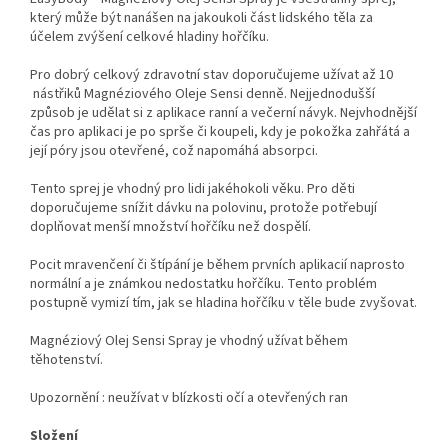
který může být nanášen na jakoukoli část lidského těla za
účelem zvýšení celkové hladiny hořčíku.
Pro dobrý celkový zdravotní stav doporučujeme užívat až 10
nástřiků Magnéziového Oleje Sensi denně. Nejjednodušší
způsob je udělat si z aplikace ranní a večerní návyk. Nejvhodnější
čas pro aplikaci je po sprše či koupeli, kdy je pokožka zahřátá a
její póry jsou otevřené, což napomáhá absorpci.
Tento sprej je vhodný pro lidi jakéhokoli věku. Pro děti
doporučujeme snížit dávku na polovinu, protože potřebují
doplňovat menší množství hořčíku než dospělí.
Pocit mravenčení či štípání je během prvních aplikacií naprosto
normální a je známkou nedostatku hořčíku. Tento problém
postupně vymizí tím, jak se hladina hořčíku v těle bude zvyšovat.
Magnéziový Olej Sensi Spray je vhodný užívat během
těhotenství.
Upozornění : neužívat v blízkosti očí a otevřených ran
Složení