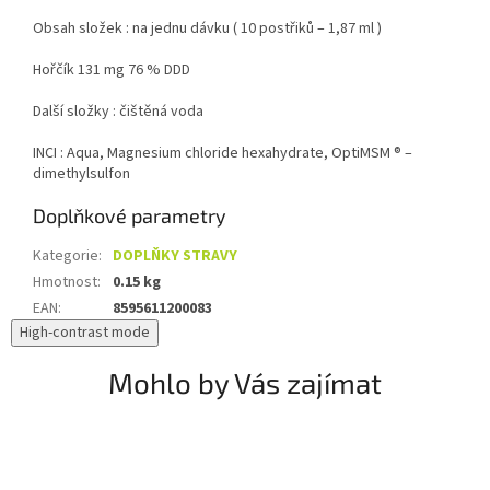
Obsah složek : na jednu dávku ( 10 postřiků – 1,87 ml )
Hořčík 131 mg 76 % DDD
Další složky : čištěná voda
INCI : Aqua, Magnesium chloride hexahydrate, OptiMSM ® –
dimethylsulfon
Doplňkové parametry
Kategorie
:
DOPLŇKY STRAVY
Hmotnost
:
0.15 kg
EAN
:
8595611200083
High-contrast mode
Mohlo by Vás zajímat