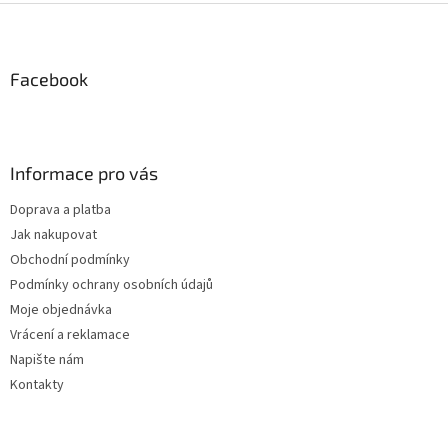
Z
á
p
a
Facebook
t
í
Informace pro vás
Doprava a platba
Jak nakupovat
Obchodní podmínky
Podmínky ochrany osobních údajů
Moje objednávka
Vrácení a reklamace
Napište nám
Kontakty