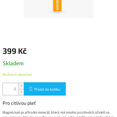
399 Kč
Měrná
Skladem
cena:
Možnosti doručení
Přidat do košíku
Pro citlivou pleť
Magnézium je přírodní minerál, který má mnoho pozitivních účinků na