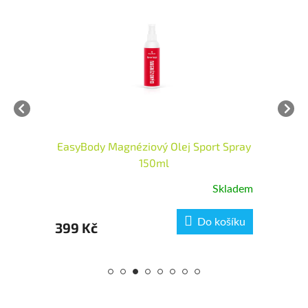
EasyBody Magnéziový Olej Sport Spray
150ml
dem
Skladem
ku
Do košíku
399 Kč
6