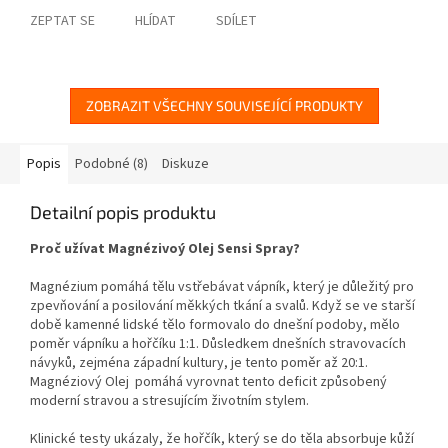
ZEPTAT SE
HLÍDAT
SDÍLET
ZOBRAZIT VŠECHNY SOUVISEJÍCÍ PRODUKTY
Popis
Podobné (8)
Diskuze
Detailní popis produktu
Proč užívat Magnézivoý Olej Sensi Spray?
Magnézium pomáhá tělu vstřebávat vápník, který je důležitý pro
zpevňování a posilování měkkých tkání a svalů. Když se ve starší
době kamenné lidské tělo formovalo do dnešní podoby, mělo
poměr vápníku a hořčíku 1:1. Důsledkem dnešních stravovacích
návyků, zejména západní kultury, je tento poměr až 20:1.
Magnéziový Olej pomáhá vyrovnat tento deficit způsobený
moderní stravou a stresujícím životním stylem.
Klinické testy ukázaly, že hořčík, který se do těla absorbuje kůží