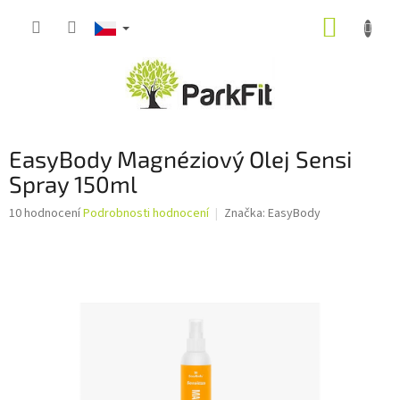
Přejít
NÁKUP
na
obsah
KOŠÍK
EasyBody Magnéziový Olej Sensi
Spray 150ml
Průměrné
10 hodnocení
Podrobnosti hodnocení
Značka:
EasyBody
hodnocení
produktu
je
3,2
z
5
hvězdiček.