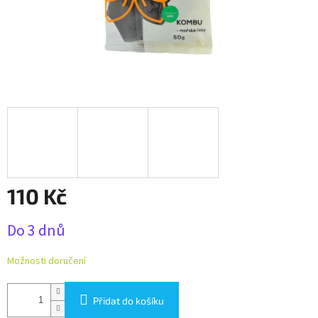
110 Kč
Měrná
Do 3 dnů
cena:
Možnosti doručení
Přidat do košíku