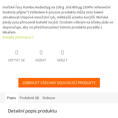
mořské řasy Kombu Hodnotyg na 100 g Jód:456 µg (304% referenční
hodnoty příjmu*) Vzhledem k povaze produktu může toto balení
obsahovat stopové množství ryb, měkkýšů a/nebo korýšů. Mořské
plody jsou přirozeně bohaté na jód. Osobám citlivým na účinky jódu se
doporučuje, aby se před konzumací tohoto produktu poradily s
lékařem.
Detailní informace
ZEPTAT SE
HLÍDAT
SDÍLET
ZOBRAZIT VŠECHNY SOUVISEJÍCÍ PRODUKTY
Popis
Podobné (6)
Diskuze
Detailní popis produktu