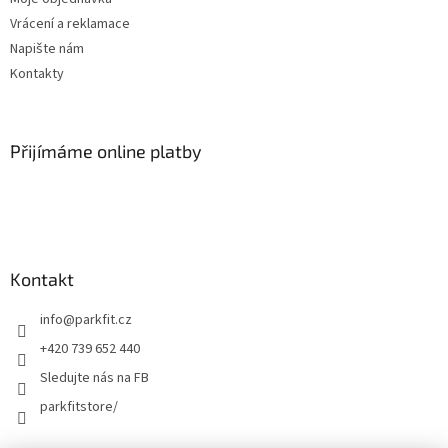
Vrácení a reklamace
Napište nám
Kontakty
Přijímáme online platby
Kontakt
info
@
parkfit.cz
+420 739 652 440
Sledujte nás na FB
parkfitstore/