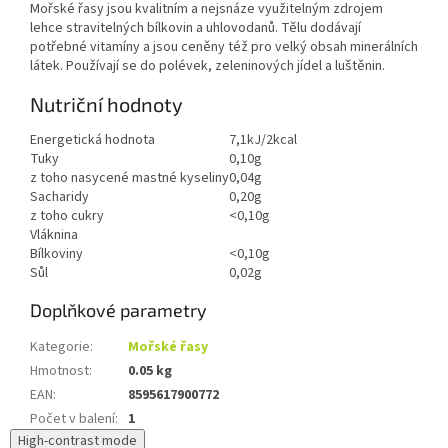
Mořské řasy jsou kvalitním a nejsnáze využitelným zdrojem
lehce stravitelných bílkovin a uhlovodanů. Tělu dodávají
potřebné vitamíny a jsou ceněny též pro velký obsah minerálních
látek. Používají se do polévek, zeleninových jídel a luštěnin.
Nutriční hodnoty
Energetická hodnota
7,1kJ/2kcal
Tuky
0,10g
z toho nasycené mastné kyseliny
0,04g
Sacharidy
0,20g
z toho cukry
<0,10g
Vláknina
Bílkoviny
<0,10g
Sůl
0,02g
Doplňkové parametry
Kategorie
:
Mořské řasy
Hmotnost
:
0.05 kg
EAN
:
8595617900772
Počet v balení
:
1
High-contrast mode