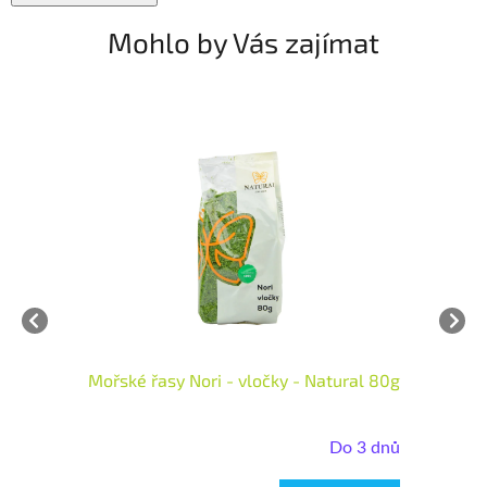
Mohlo by Vás zajímat
Mořské řasy Nori - vločky - Natural 80g
M
dnů
Do 3 dnů