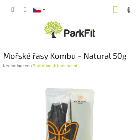
Přejít
NÁKUP
na
obsah
KOŠÍK
Mořské řasy Kombu - Natural 50g
Průměrné
Neohodnoceno
Podrobnosti hodnocení
hodnocení
produktu
je
0,0
z
5
hvězdiček.