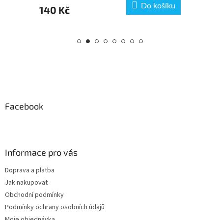
ku
Do košíku
140 Kč
14
Z
á
p
a
Facebook
t
í
Informace pro vás
Doprava a platba
Jak nakupovat
Obchodní podmínky
Podmínky ochrany osobních údajů
Moje objednávka