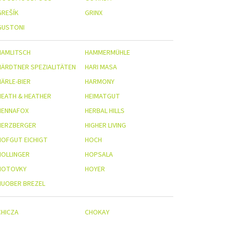
GREŠÍK
GRINX
GUSTONI
HAMLITSCH
HAMMERMÜHLE
HÄRDTNER SPEZIALITÄTEN
HARI MASA
HÄRLE-BIER
HARMONY
HEATH & HEATHER
HEIMATGUT
HENNAFOX
HERBAL HILLS
HERZBERGER
HIGHER LIVING
HOFGUT EICHIGT
HOCH
HOLLINGER
HOPSALA
HOTOVKY
HOYER
HUOBER BREZEL
CHICZA
CHOKAY