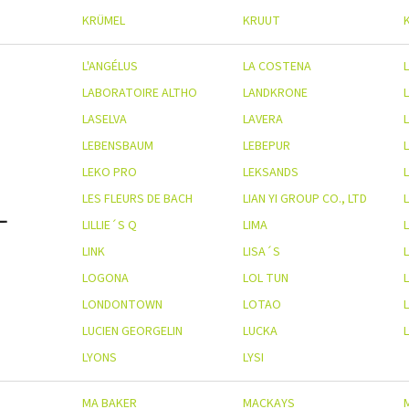
KRÜMEL
KRUUT
L'ANGÉLUS
LA COSTENA
L
LABORATOIRE ALTHO
LANDKRONE
LASELVA
LAVERA
L
LEBENSBAUM
LEBEPUR
LEKO PRO
LEKSANDS
LES FLEURS DE BACH
LIAN YI GROUP CO., LTD
L
LILLIE´S Q
LIMA
LINK
LISA´S
LOGONA
LOL TUN
LONDONTOWN
LOTAO
LUCIEN GEORGELIN
LUCKA
LYONS
LYSI
MA BAKER
MACKAYS