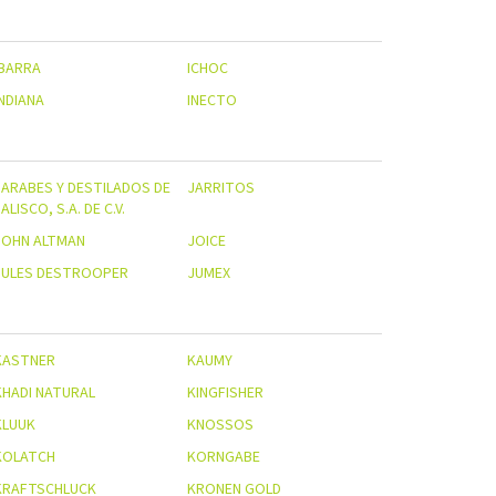
IBARRA
ICHOC
INDIANA
INECTO
JARABES Y DESTILADOS DE
JARRITOS
ALISCO, S.A. DE C.V.
JOHN ALTMAN
JOICE
JULES DESTROOPER
JUMEX
KASTNER
KAUMY
KHADI NATURAL
KINGFISHER
KLUUK
KNOSSOS
KOLATCH
KORNGABE
KRAFTSCHLUCK
KRONEN GOLD