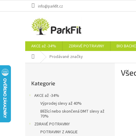
Přejít
info@parkfit.cz
na
obsah
AKCE až -34%
ZDRAVÉ POTRAVINY
BIO BACH
Domů
Prodávané značky
P
Vše
o
Přeskočit
s
Kategorie
kategorie
t
r
AKCE až -34%
a
Výprodej slevy až 40%
n
Blížící nebo skončená DMT slevy až
n
70%
í
ZDRAVÉ POTRAVINY
p
POTRAVINY Z ANGLIE
a