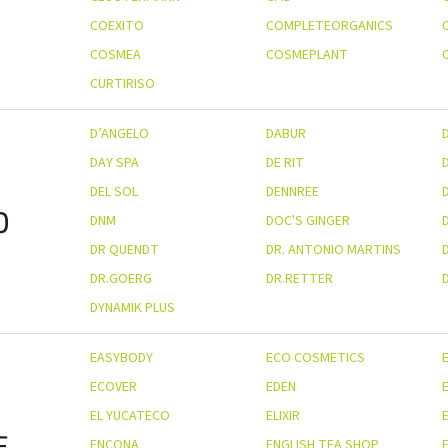
COEXITO
COMPLETEORGANICS
COSMEA
COSMEPLANT
CURTIRISO
D’ANGELO
DABUR
DAY SPA
DE RIT
DEL SOL
DENNREE
D
DNM
DOC'S GINGER
DR QUENDT
DR. ANTONIO MARTINS
D
DR.GOERG
DR.RETTER
DYNAMIK PLUS
EASYBODY
ECO COSMETICS
ECOVER
EDEN
EL YUCATECO
ELIXIR
E
E
ENCONA
ENGLISH TEA SHOP