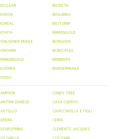
BIOCLEAN
BIODETA
BIOKON
BIOLANKA
BIOREAL
BIOTURM
BIOVITA
BIRKENGOLD
BOHLSENER MÜHLE
BONGIOVI
BORGHINI
BORO PLUS
BRINKENGOLD
BRINKERS
BUJÓNKA
BURGERMÜHLE
BYODO
CAMPION
CANDY TREE
CANTINA DANESE
CASA CUERVO
CASTELLO
CAVICCHIOLI U. E FIGLI
CERERA
CERIA
CLEARSPRING
CLEMENTE JACQUES
COCONILLA
COCOXIM