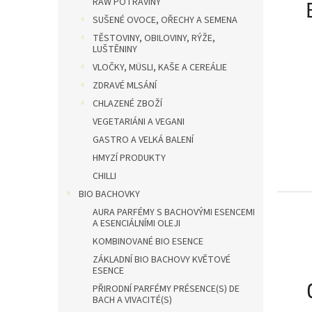
RAW POTRAVINY
SUŠENÉ OVOCE, OŘECHY A SEMENA
TĚSTOVINY, OBILOVINY, RÝŽE,
LUŠTĚNINY
VLOČKY, MÜSLI, KAŠE A CEREÁLIE
ZDRAVÉ MLSÁNÍ
CHLAZENÉ ZBOŽÍ
VEGETARIÁNI A VEGANI
GASTRO A VELKÁ BALENÍ
HMYZÍ PRODUKTY
CHILLI
BIO BACHOVKY
AURA PARFÉMY S BACHOVÝMI ESENCEMI
A ESENCIÁLNÍMI OLEJI
KOMBINOVANÉ BIO ESENCE
ZÁKLADNÍ BIO BACHOVY KVĚTOVÉ
ESENCE
PŘIRODNÍ PARFÉMY PRÉSENCE(S) DE
BACH A VIVACITÉ(S)