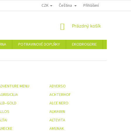
CZK
Čeština
PODMÍNKY OCHRANY OSOBNÍCH ÚDAJŮ
MOJE OBJEDNÁVKA
Přihlášení
VRÁCE
NÁKUPNÍ
Prázdný košík
KOŠÍK
ÁRNA
POTRAVINOVÉ DOPLŇKY
EKODROGERIE
ŠPERKY
ADVENTURE MENU
ADVERSO
GRISICILIA
ACHTERHOF
ALB–GOLD
ALCE NERO
ALLOS
ALMAWIN
LTAI
ALTEVITA
AMECKE
AMUNAK