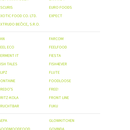
ESCURIS
EURO FOODS
EXOTIC FOOD CO. LTD.
EXPECT
XTRUDO BEČICE, S.R.O.
FAN
FARCOM
FEEL ECO
FEELFOOD
FERMENT IT
FIESTA
FISH TALES
FISH4EVER
LIPZ
FLUTE
FONTAINE
FOODLOOSE
FREDO'S
FREE!
FRITZ-KOLA
FRONT LINE
FRUCHTBAR
FUKU
GEPA
GLOWKITCHEN
GOODMOODFOOD
GOVINDA