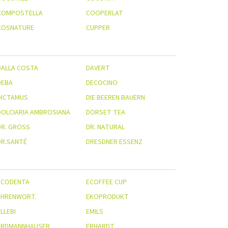
COMPOSTELLA
COOPERLAT
COSNATURE
CUPPER
DALLA COSTA
DAVERT
DEBA
DECOCINO
DICTAMUS
DIE BEEREN BAUERN
DOLCIARIA AMBROSIANA
DORSET TEA
R. GROSS
DR. NATURAL
DR.SANTÉ
DRESDNER ESSENZ
ECODENTA
ECOFFEE CUP
EHRENWORT.
EKOPRODUKT
LLEBI
EMILS
ERDMANNHAUSER
ERHARDT