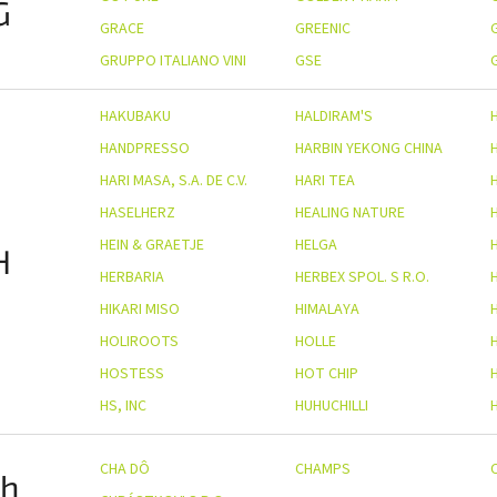
G
GRACE
GREENIC
GRUPPO ITALIANO VINI
GSE
HAKUBAKU
HALDIRAM'S
HANDPRESSO
HARBIN YEKONG CHINA
HARI MASA, S.A. DE C.V.
HARI TEA
HASELHERZ
HEALING NATURE
HEIN & GRAETJE
HELGA
H
HERBARIA
HERBEX SPOL. S R.O.
HIKARI MISO
HIMALAYA
HOLIROOTS
HOLLE
HOSTESS
HOT CHIP
HS, INC
HUHUCHILLI
CHA DÔ
CHAMPS
h