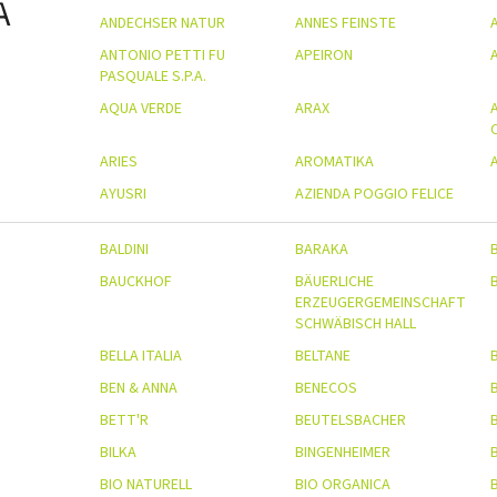
A
ANDECHSER NATUR
ANNES FEINSTE
ANTONIO PETTI FU
APEIRON
PASQUALE S.P.A.
AQUA VERDE
ARAX
ARIES
AROMATIKA
AYUSRI
AZIENDA POGGIO FELICE
BALDINI
BARAKA
BAUCKHOF
BÄUERLICHE
ERZEUGERGEMEINSCHAFT
SCHWÄBISCH HALL
BELLA ITALIA
BELTANE
BEN & ANNA
BENECOS
BETT'R
BEUTELSBACHER
B
BILKA
BINGENHEIMER
B
BIO NATURELL
BIO ORGANICA