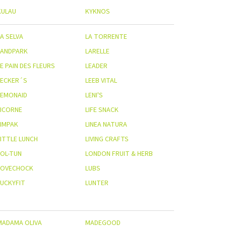
KULAU
KYKNOS
A SELVA
LA TORRENTE
LANDPARK
LARELLE
E PAIN DES FLEURS
LEADER
LECKER´S
LEEB VITAL
LEMONAID
LENI'S
LICORNE
LIFE SNACK
LIMPAK
LINEA NATURA
LITTLE LUNCH
LIVING CRAFTS
LOL-TUN
LONDON FRUIT & HERB
LOVECHOCK
LUBS
LUCKYFIT
LUNTER
MADAMA OLIVA
MADEGOOD