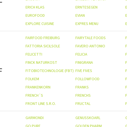
ERICH KLAS
ERNTESEGEN
EUROFOOD
EVIAN
EXPLORE CUISINE
EXPRES MENU
E
FAIRFOOD FREIBURG
FAIRYTALE FOODS
FATTORIA SICILSOLE
FAVERO ANTONIO
FELICETTI
FELICIA
FINCK NATURKOST
FINIGRANA
F
FITOBIOTECHNOLOGIE (FBT)
FIVE FIVES
F
FOLKEM
FOLLOWFOOD
FRANKENKORN
FRANKS
FRENCH´S
FRENCHS
FRONT LINE S.R.O.
FRUCTAL
GARMONDI
GENUSSKOARL
GO PURE
GOLDEN PHARM