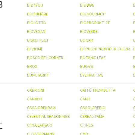
B
BIO4YOU
BIOBON
BIOENERGIE
BIOGOURMET
BIOLOTTA
BIOPRODUKT JT
BIOVEGAN
BIOVERDE
BISHEFFECT
BOGAR
BONOMI
BORDONI PRINCIPI IN CUCINA
BOSCO DEL CORNER
BOTANIC LEAF
BROX
BUGA'S
BURKHARDT
BYLINKA TML
CABRIONI
CAFFÉ TROMBETTA
CANNOR
CANO
CASA ORENDAIN
CASOLAREBIO
CELESTIAL SEASONINGS
CEREALITALIA
C
CIRCULAR&CO
CITRES
CLOSTERMANN
CMD