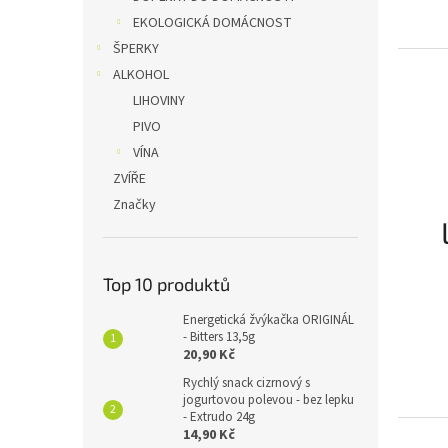
EKOLOGICKÁ DOMÁCNOST
ŠPERKY
ALKOHOL
LIHOVINY
PIVO
VÍNA
ZVÍŘE
Značky
Top 10 produktů
Energetická žvýkačka ORIGINÁL
- Bitters 13,5g
20,90 Kč
Rychlý snack cizrnový s
jogurtovou polevou - bez lepku
- Extrudo 24g
14,90 Kč