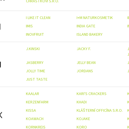
CHRÁSTKOVI S.R.O.
I LIKE IT CLEAN
I+M NATURKOSMETIK
I
IMIS
INDIA GATE
INOVFRUIT
ISLAND BAKERY
J.KINSKI
JACKY F.
J
J
JASBERRY
JELLY BEAN
JOLLY TIME
JORDANS
JUST TASTE
KAALAR
KARI'S CRACKERS
KERZENFARM
KHADI
KISSA
KLÁŠTERNÍ OFFICÍNA S.R.O.
K
KOAWACH
KOJAKE
KORNKREIS
KORO