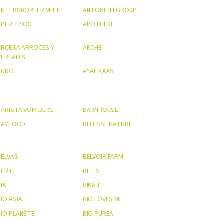
ANTERSDORFER MÜHLE
ANTONELLI GROUP
APERITIVOS
APOTHEKE
ARCESA ARROCES Y
ARCHE
CEREALES
AURO
AYAL KAAS
BARISTA VOM BERG
BARNHOUSE
BAYFOOD
BELESSE NATURE
BELVAS
BELVOIR FARM
BERIEF
BETIS
IA
BIKAJI
IO ASIA
BIO LOVES ME
BIO PLANÈTE
BIO PUREA