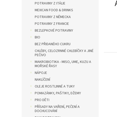
n
POTRAVINY Z ITÁLIE
e
MEXICAN FOOD & DRINKS
l
POTRAVINY Z NĚMECKA
POTRAVINY Z FRANCIE
BEZLEPKOVÉ POTRAVINY
BIO
BEZ PŘIDANÉHO CUKRU
CHLÉBY, CELOZRNNÉ CHLEBÍČKY A JINÉ
PEČIVO
MAKROBIOTIKA - MISO, UME, KUZU A
MOŘSKÉ ŘASY
NÁPOJE
NAKLÍČENÍ
OLEJE ROSTLINNÉ A TUKY
POMAZÁNKY, PAŠTIKY, DŽEMY
PRO DĚTI
PŘÍSADY NA VAŘENÍ, PEČENÍ A
DOCHUCOVÁNÍ