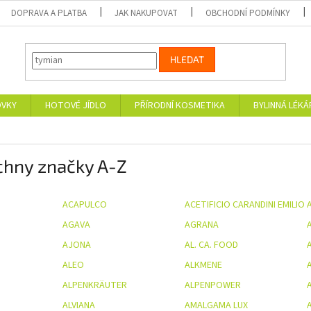
DOPRAVA A PLATBA
JAK NAKUPOVAT
OBCHODNÍ PODMÍNKY
HLEDAT
OVKY
HOTOVÉ JÍDLO
PŘÍRODNÍ KOSMETIKA
BYLINNÁ LÉK
chny značky A-Z
ACAPULCO
ACETIFICIO CARANDINI EMILIO
AGAVA
AGRANA
A
AJONA
AL. CA. FOOD
ALEO
ALKMENE
ALPENKRÄUTER
ALPENPOWER
A
ALVIANA
AMALGAMA LUX