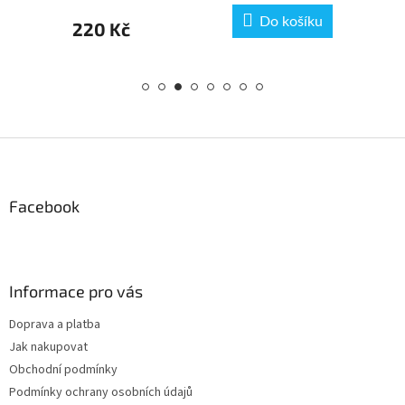
ku
Do košíku
220 Kč
19
Z
á
p
a
Facebook
t
í
Informace pro vás
Doprava a platba
Jak nakupovat
Obchodní podmínky
Podmínky ochrany osobních údajů