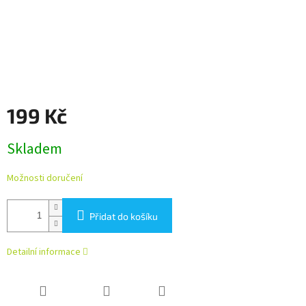
199 Kč
Měrná
Skladem
cena:
Možnosti doručení
Přidat do košíku
Detailní informace