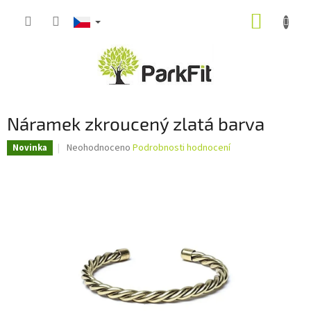
Přejít
NÁKUP
na
obsah
KOŠÍK
Náramek zkroucený zlatá barva
Průměrné
Neohodnoceno
Podrobnosti hodnocení
Novinka
hodnocení
produktu
je
0,0
z
5
hvězdiček.