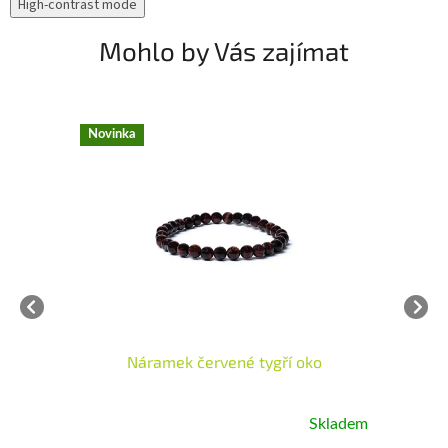
High-contrast mode
Mohlo by Vás zajímat
Novinka
N
"
Náramek červené tygří oko
dem
Skladem