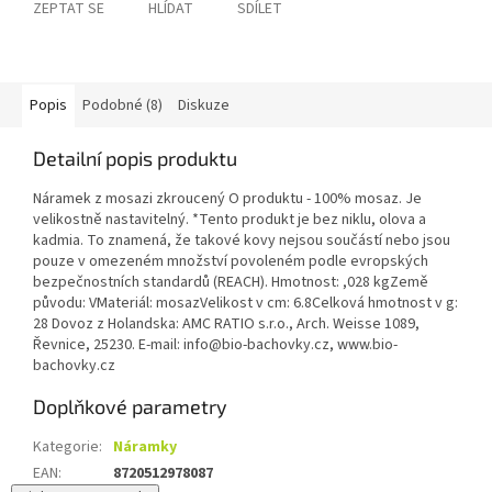
ZEPTAT SE
HLÍDAT
SDÍLET
Popis
Podobné (8)
Diskuze
Detailní popis produktu
Náramek z mosazi zkroucený O produktu - 100% mosaz. Je
velikostně nastavitelný. *Tento produkt je bez niklu, olova a
kadmia. To znamená, že takové kovy nejsou součástí nebo jsou
pouze v omezeném množství povoleném podle evropských
bezpečnostních standardů (REACH). Hmotnost: ,028 kgZemě
původu: VMateriál: mosazVelikost v cm: 6.8Celková hmotnost v g:
28 Dovoz z Holandska: AMC RATIO s.r.o., Arch. Weisse 1089,
Řevnice, 25230. E-mail: info@bio-bachovky.cz, www.bio-
bachovky.cz
Doplňkové parametry
Kategorie
:
Náramky
EAN
:
8720512978087