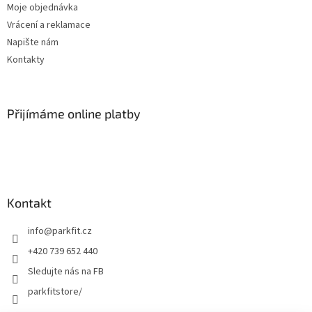
Moje objednávka
Vrácení a reklamace
Napište nám
Kontakty
Přijímáme online platby
Kontakt
info
@
parkfit.cz
+420 739 652 440
Sledujte nás na FB
parkfitstore/