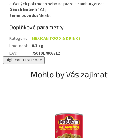
dušených pokrmech nebo na pizze a hamburgerech.
Obsah balení:
105 g
Země původu:
Mexiko
Doplňkové parametry
Kategorie
:
MEXICAN FOOD & DRINKS
Hmotnost
:
0.3 kg
EAN
:
7501017006212
High-contrast mode
Mohlo by Vás zajímat
dem
ku