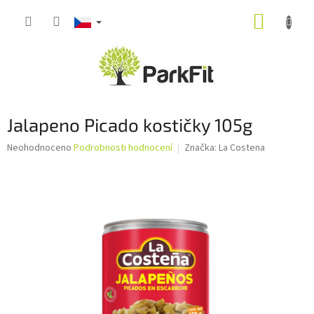
Přejít
NÁKUP
na
obsah
KOŠÍK
Jalapeno Picado kostičky 105g
Průměrné
Neohodnoceno
Podrobnosti hodnocení
Značka:
La Costena
hodnocení
produktu
je
0,0
z
5
hvězdiček.