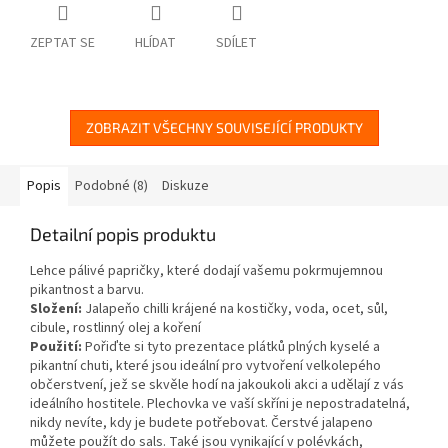
ZEPTAT SE
HLÍDAT
SDÍLET
ZOBRAZIT VŠECHNY SOUVISEJÍCÍ PRODUKTY
Popis
Podobné (8)
Diskuze
Detailní popis produktu
Lehce pálivé papričky, které dodají vašemu pokrmujemnou
pikantnost a barvu.
Složení:
Jalapeňo chilli krájené na kostičky, voda, ocet, sůl,
cibule, rostlinný olej a koření
Použití:
Pořiďte si tyto prezentace plátků plných kyselé a
pikantní chuti, které jsou ideální pro vytvoření velkolepého
občerstvení, jež se skvěle hodí na jakoukoli akci a udělají z vás
ideálního hostitele. Plechovka ve vaší skříni je nepostradatelná,
nikdy nevíte, kdy je budete potřebovat. Čerstvé jalapeno
můžete použít do sals. Také jsou vynikající v polévkách,