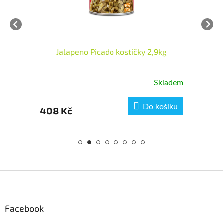
Jalapeno Picado kostičky 2,9kg
Skladem
Do košíku
408 Kč
33
Z
á
p
a
Facebook
t