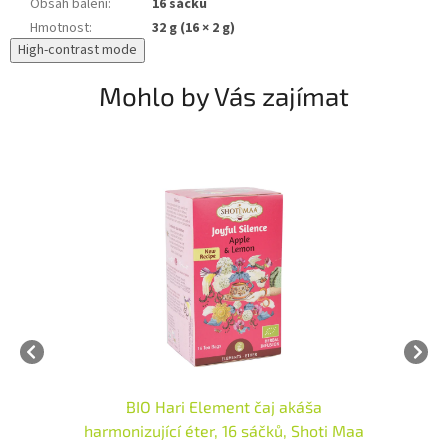
Obsah balení
:
16 sáčků
Hmotnost
:
32 g (16 × 2 g)
High-contrast mode
Mohlo by Vás zajímat
ša
BIO Hari Element čaj agni harmonizující
hoti Maa
oheň, 16 sáčků, Shoti Maa