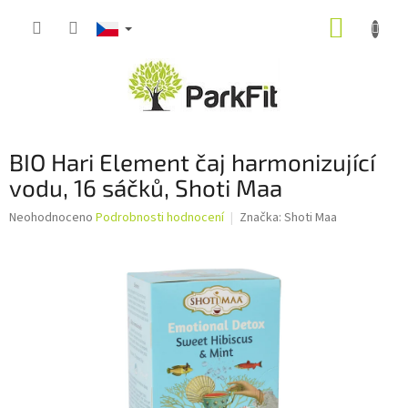
Přejít
NÁKUP
na
obsah
KOŠÍK
BIO Hari Element čaj harmonizující
vodu, 16 sáčků, Shoti Maa
Průměrné
Neohodnoceno
Podrobnosti hodnocení
Značka:
Shoti Maa
hodnocení
produktu
je
0,0
z
5
hvězdiček.