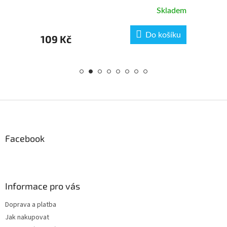
Skladem
Skladem
 košíku
Do košíku
109 Kč
Z
á
p
a
Facebook
t
í
Informace pro vás
Doprava a platba
Jak nakupovat