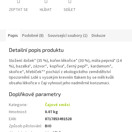
ZEPTAT SE
HLÍDAT
SDÍLET
Popis
Podobné (8)
Související soubory (1)
Diskuze
Detailní popis produktu
Složení: ibišek* (35 %), kořen lékořice* (30 %), máta peprná* (14
%), bazalka*, zázvor*, kopřiva*, černý pepř*, kardamom*,
skořice*, hřebíček** pochází z ekologického zemědělství
Upozornění: Lidé s vysokým krevním tlakem by se měli kvůli
obsahu lékořice v čaji vyhnout jeho nadměrné konzumaci.
Doplňkové parametry
Kategorie
:
Čajové směsi
Hmotnost
:
0.07 kg
EAN
:
8717853491528
Způsob pěstování
:
BIO