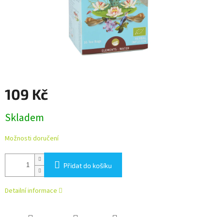
109 Kč
Měrná
Skladem
cena:
Možnosti doručení
Přidat do košíku
Detailní informace