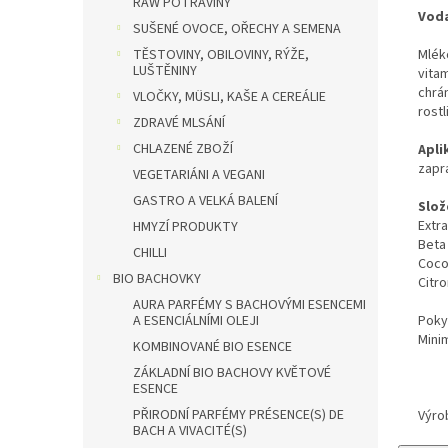
RAW POTRAVINY
Voda
SUŠENÉ OVOCE, OŘECHY A SEMENA
Mlék
TĚSTOVINY, OBILOVINY, RÝŽE,
LUŠTĚNINY
vitam
chrá
VLOČKY, MÜSLI, KAŠE A CEREÁLIE
rost
ZDRAVÉ MLSÁNÍ
CHLAZENÉ ZBOŽÍ
Apli
zapr
VEGETARIÁNI A VEGANI
GASTRO A VELKÁ BALENÍ
Slož
Extra
HMYZÍ PRODUKTY
Beta 
CHILLI
Cocos
BIO BACHOVKY
Citro
AURA PARFÉMY S BACHOVÝMI ESENCEMI
Poky
A ESENCIÁLNÍMI OLEJI
Minim
KOMBINOVANÉ BIO ESENCE
ZÁKLADNÍ BIO BACHOVY KVĚTOVÉ
ESENCE
PŘIRODNÍ PARFÉMY PRÉSENCE(S) DE
Výro
BACH A VIVACITÉ(S)