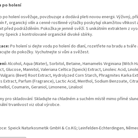
 po holení
o po holení osvěžuje, povzbuzuje a dodává pleti novou energii. Výživný, pří
ín F, organický vilín a cenné rostlinné výtažky poskytují okamžitou vlhkost
nit před podrážděním. Pokožka je jemně svěží. S unikátním extraktem z vy
liny Speick z kontrolované organické divoké sbírky.
kace:
Po holení si dejte vodu po holení do dlaní, rozetřete na bradu a tváře
acujte do pokožky. Vychutnejte si vůni a svěžest.
ení:
Alcohol, Aqua (Water), Sorbitol, Betaine, Hamamelis Virginiana (Witch H
ct, Glucose, Mannitol, Valeriana Celtica (Speick) Extract, Linoleic Acid, Linol
Vulgaris (Beet) Root Extract, Hydrolyzed Corn Starch, Phragmites Karka Ext
 Extract, Parfum (Fragrance), Lactic Acid, Menthol, Sodium Benzoate, Citra
nellol, Coumarin, Geraniol, Limonene, Linalool
ny pro skladování: Skladujte na chladném a suchém místě mimo přímé slune
ální trvanlivost viz obal výrobce.
bce: Speick Naturkosmetik GmbH & Co.KG; Leinfelden-Echterdingen, Něme