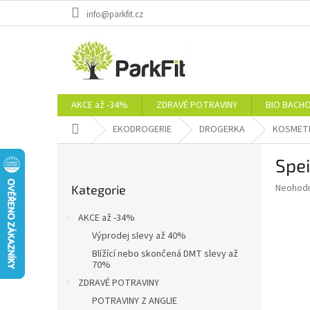
Přejít
info@parkfit.cz
na
obsah
AKCE až -34%
ZDRAVÉ POTRAVINY
BIO BACH
Domů
EKODROGERIE
DROGERKA
KOSMET
P
Spei
o
Přeskočit
s
Průměr
Neohod
Kategorie
kategorie
t
hodnoce
r
produkt
AKCE až -34%
a
je
Výprodej slevy až 40%
0,0
n
z
Blížící nebo skončená DMT slevy až
n
70%
5
í
hvězdič
ZDRAVÉ POTRAVINY
p
POTRAVINY Z ANGLIE
a