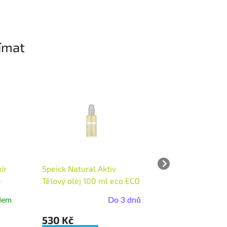
ímat
ír
Speick Natural Aktiv
Speick Pure Sta
-
Tělový olej 100 ml eco ECO
sada 80 ml eco
VEGAN
VEGAN
dem
Do 3 dnů
530 Kč
442 Kč