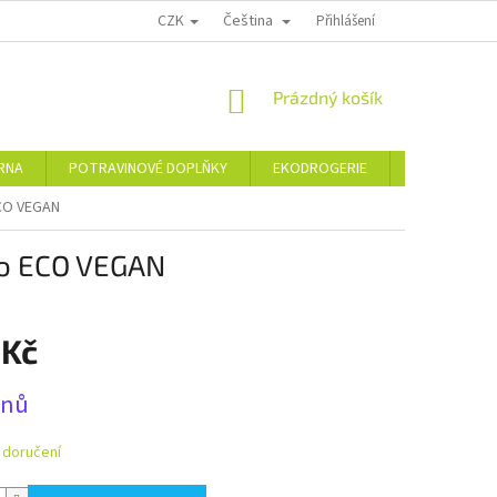
CZK
Čeština
PODMÍNKY OCHRANY OSOBNÍCH ÚDAJŮ
MOJE OBJEDNÁVKA
Přihlášení
VRÁCE
NÁKUPNÍ
Prázdný košík
KOŠÍK
ÁRNA
POTRAVINOVÉ DOPLŇKY
EKODROGERIE
ŠPERKY
ECO VEGAN
co ECO VEGAN
 Kč
dnů
 doručení