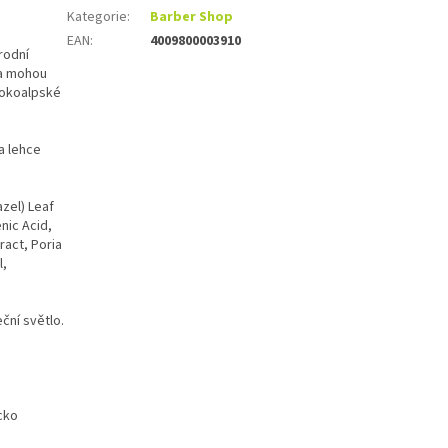
Kategorie
:
Barber Shop
EAN
:
4009800003910
rodní
 a mohou
sokoalpské
 a lehce
azel) Leaf
enic Acid,
ract, Poria
l,
ční světlo.
cko