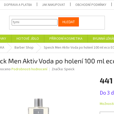
DOPRAVA A PLATBA
JAK NAKUPOVAT
OBCHODNÍ PODMÍNKY
HLEDAT
OVKY
HOTOVÉ JÍDLO
PŘÍRODNÍ KOSMETIKA
BYLINNÁ LÉK
IKA
Barber Shop
Speick Men Aktiv Voda po holení 100 ml eco 
ck Men Aktiv Voda po holení 100 ml e
né
noceno
Podrobnosti hodnocení
Značka:
Speick
ní
441
u
Měrná
Do 3 
cena:
ek.
Možnosti