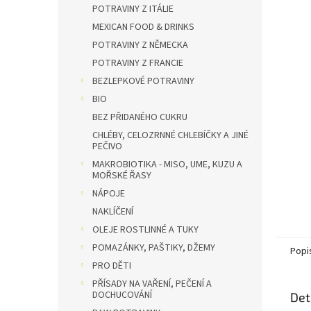
n
POTRAVINY Z ITÁLIE
e
MEXICAN FOOD & DRINKS
l
POTRAVINY Z NĚMECKA
POTRAVINY Z FRANCIE
BEZLEPKOVÉ POTRAVINY
BIO
BEZ PŘIDANÉHO CUKRU
CHLÉBY, CELOZRNNÉ CHLEBÍČKY A JINÉ
PEČIVO
MAKROBIOTIKA - MISO, UME, KUZU A
MOŘSKÉ ŘASY
NÁPOJE
NAKLÍČENÍ
OLEJE ROSTLINNÉ A TUKY
POMAZÁNKY, PAŠTIKY, DŽEMY
Popi
PRO DĚTI
PŘÍSADY NA VAŘENÍ, PEČENÍ A
DOCHUCOVÁNÍ
Det