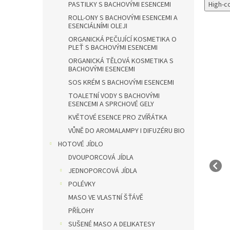
High-c
PASTILKY S BACHOVÝMI ESENCEMI
ROLL-ONY S BACHOVÝMI ESENCEMI A
ESENCIÁLNÍMI OLEJI
ORGANICKÁ PEČUJÍCÍ KOSMETIKA O
PLEŤ S BACHOVÝMI ESENCEMI
ORGANICKÁ TĚLOVÁ KOSMETIKA S
BACHOVÝMI ESENCEMI
SOS KRÉM S BACHOVÝMI ESENCEMI
TOALETNÍ VODY S BACHOVÝMI
ESENCEMI A SPRCHOVÉ GELY
KVĚTOVÉ ESENCE PRO ZVÍŘÁTKA
VŮNĚ DO AROMALAMPY I DIFUZÉRU BIO
HOTOVÉ JÍDLO
DVOUPORCOVÁ JÍDLA
JEDNOPORCOVÁ JÍDLA
k Men Aktiv Pleťová
Speick Men Aktiv
30 ml eco ECO
Intenzivní krém 50 ml eco
POLÉVKY
N
ECO VEGAN
MASO VE VLASTNÍ ŠŤÁVĚ
Do 3 dnů
Do 3 dnů
PŘÍLOHY
 Kč
406 Kč
SUŠENÉ MASO A DELIKATESY