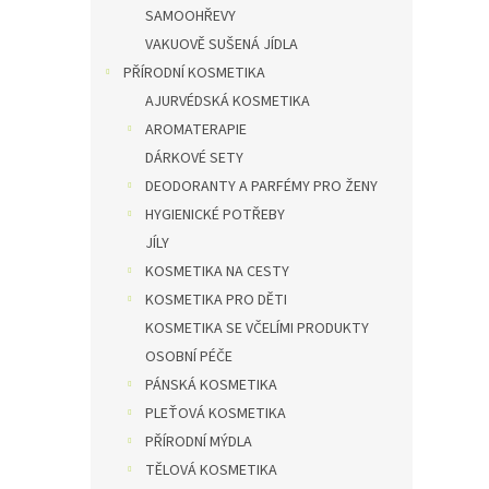
SAMOOHŘEVY
o košíku
Do košíku
VAKUOVĚ SUŠENÁ JÍDLA
PŘÍRODNÍ KOSMETIKA
AJURVÉDSKÁ KOSMETIKA
AROMATERAPIE
DÁRKOVÉ SETY
DEODORANTY A PARFÉMY PRO ŽENY
HYGIENICKÉ POTŘEBY
JÍLY
KOSMETIKA NA CESTY
KOSMETIKA PRO DĚTI
KOSMETIKA SE VČELÍMI PRODUKTY
OSOBNÍ PÉČE
PÁNSKÁ KOSMETIKA
PLEŤOVÁ KOSMETIKA
PŘÍRODNÍ MÝDLA
TĚLOVÁ KOSMETIKA