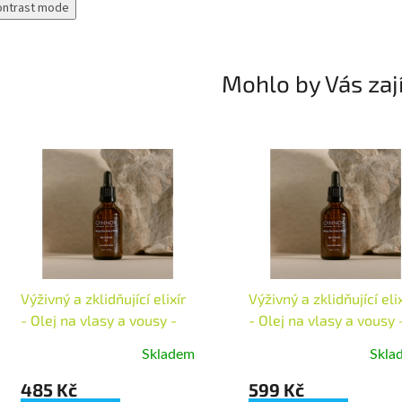
ontrast mode
Mohlo by Vás zaj
Výživný a zklidňující elixír
Výživný a zklidňující elix
- Olej na vlasy a vousy -
- Olej na vlasy a vousy 
30 ml
50 ml
Skladem
Skla
485 Kč
599 Kč