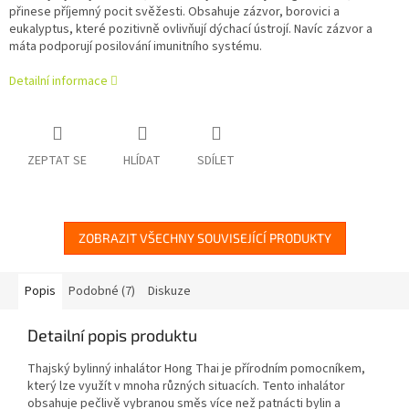
přinese příjemný pocit svěžesti. Obsahuje zázvor, borovici a
eukalyptus, které pozitivně ovlivňují dýchací ústrojí. Navíc zázvor a
máta podporují posilování imunitního systému.
Detailní informace
ZEPTAT SE
HLÍDAT
SDÍLET
ZOBRAZIT VŠECHNY SOUVISEJÍCÍ PRODUKTY
Popis
Podobné (7)
Diskuze
Detailní popis produktu
Thajský bylinný inhalátor Hong Thai je přírodním pomocníkem,
který lze využít v mnoha různých situacích. Tento inhalátor
obsahuje pečlivě vybranou směs více než patnácti bylin a