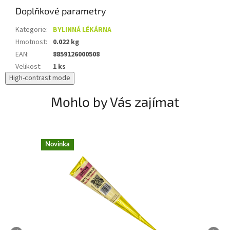
Doplňkové parametry
Kategorie
:
BYLINNÁ LÉKÁRNA
Hmotnost
:
0.022 kg
EAN
:
8859126000508
Velikost
:
1 ks
High-contrast mode
Mohlo by Vás zajímat
Novinka