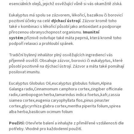
esenciálních olejů, jejichž osvěžující vůně si vás okamžitě získá.
Eukalyptus má spolu se zázvorem, lékořicí, bazalkou či borovicí
pozitivní účinky na celé
dýchací ústrojí
. Zázvor kromě toho
také v kombinaci s lékořicí působí jako antioxidant a podporuje
přirozenou obranyschopnost organismu.
Imunitní
systém
příznivě ovlivňuje také máta peprná, která kromě toho
podpoří relaxaci a prohloubí spánek.
Tradiční bylinný inhalátor plný osvěžujících ingrediencí vás
příjemně osvěží. Obsahuje zázvor, borovici či eukalyptus, které
působí pozitivně na dýchací ústrojí. Zázvor a máta také pomáhají
posilovat imunitu.
Eucalyptus Globulus Oil,eucalyptus globulus folium,Alpina
Galanga radix,Cinnamomum camphora cortex,zingiber officinale
radix,cambopogon herba,tamarindus indica foetus,kafr,cassia
siamea cortex,eugenia caryophyllata flos,pinus pinaster
cortex,glycyrrhiza glabra cortex,mentha piperita folium,spirea
alba herba,basilicum ocimum folium
Použití:
Otevřete balení a inhalujte z přiměřené vzdálenosti dle
potřeby. Vhodné pro každodenní použití.