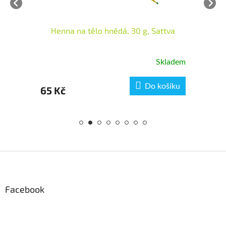
Henna na tělo hnědá, 30 g, Sattva
pné
Skladem
ku
Do košíku
65 Kč
51
Z
á
p
a
Facebook
t
í