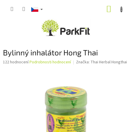
Přejít
NÁKUP
na
obsah
KOŠÍK
Bylinný inhalátor Hong Thai
Průměrné
122 hodnocení
Podrobnosti hodnocení
Značka:
Thai Herbal Hongthai
hodnocení
produktu
je
3,5
z
5
hvězdiček.