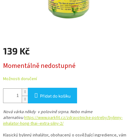
139 Kč
Měrná
Momentálně nedostupné
cena:
Možnosti doručení
Přidat do košíku
Nová várka někdy v polovině srpna. Nebo máme
alternativu
https://www.parkfit.cz/zdravotnicke-potreby/bylinny-
inhalator-hong-thai--extra-silny-2/
Klasický bylinný inhalátor, obohacený o osvěžující ingredience, vám